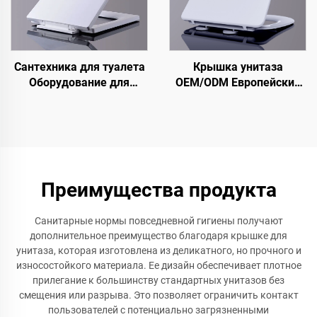
Сантехника для туалета
Крышка унитаза
Оборудование для
OEM/ODM Европейский
санузла Крышка для
стандарт Узкая крышка
унитаза Квадратная
унитаза с
крышка для унитаза
быстросъемным
креплением для
сантехнических
аксессуаров
Преимущества продукта
Санитарные нормы повседневной гигиены получают
дополнительное преимущество благодаря крышке для
унитаза, которая изготовлена из деликатного, но прочного и
износостойкого материала. Ее дизайн обеспечивает плотное
прилегание к большинству стандартных унитазов без
смещения или разрыва. Это позволяет ограничить контакт
пользователей с потенциально загрязненными