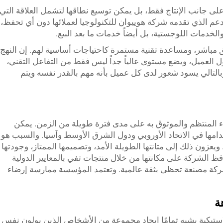
على جانب الإنتاج فقط، بل يمكن توسيع نطاقها لتشمل العلاقة التي
لدعم الذي تقدمه شركة هوييوان للتكنولوجيا لعملائها دون أي تحفظ،
خدمات اللوجستية، بل أيضاً خدمات ما بعد البيع.
يق مباشر، ومساعدة تقنية مستمرة كاحتياجات أساسية لهم. إن النهج
ل العميل، ويضع مستوى عالياً جداً ليس فقط من التفاعل التقني،
التالي يسود شعور لدى كل عميل بأنه مهم بالقدر نفسه ويتم
لأداء المنتظم والموثوق به على مدى فترة طويلة من الزمن. يمكن
دامها في الاتحاد الأوروبي ودول الشرق الأوسط وآسيا. والسبب هو
يعزون ذلك إلى متانتها الطويلة الأمد، وتصميمها الممتاز، وجودتها
فظ الشركة على مكانتها من خلال منتجات تفي بالمعايير الدولية
و (ISO) وSGS، ما يجعلها شركة مصنعة تحظى بثقة عالمية. وتعتمد المؤسسة ممارسة إرضاء
ة
استيكية يشبه تمامًا إيجاد مجموعة من الأشخاص الذين يولون نفس