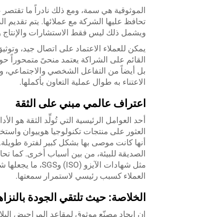
الموثوقية هي سمة، ومع ذلك نادراً ما تقتصر 
تحافظ عليها الشركة مع عملائها. يتم تقديم ا
ويشمل ذلك ليس فقط الاستشارات والإنتاج وال
يمكن للعملاء الاعتماد على اتصال جيد، وتوث
القائم على الشراكة يعتمد منحىً متمحوراً حو
بل أيضاً من التفاعل الشخصي والاجتماعي، وب
الاعتناء به طوال عملية التعاون بأكملها.
اعتراف عالمي مبني على الثقة
أحد العوامل الرئيسية التي تُولِّد الثقة هو ا
العثور على منتجات تكنولوجيا هوييوان واستخ
أنها كانت موصى بها بشكل كبير لفترة طويلة. و
الصديقة للبيئة، من بين أسباب أخرى. كما تحا
مثل شهادات الآيز
العملاء كسبب رئيسي لاستمرار سمعتها.
الخلاصة: حيث تلتقي الجودة بالنزاه
إن إيجاد مصنّع موثوق لمقاعد المراحيض البل