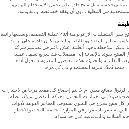
 مثالي فحسب، بل منتج قادر على تحمل الاستخدام اليومي،
 المستخدمة في التنظيف دون أن يفقد خصائصه أو مقاومته.
ظيفة
تج يلبي المتطلبات الإرغونومية أثناء عملية التصميم. وبصفتها رائدة
كيفية مظهر المقعد ووظائفه، وبالتالي تكون قادرة على تزويد
ية. يمكن ملاحظة وجود أنظمة إغلاق ناعم في تصاميم شركة
لاق المنتج بقوة، بالإضافة إلى مفصلات فك سريع تسهل عملية
ض التقليدية والحديثة. هذه التفاصيل المدروسة تحول أداة
– سمة تُجدّد تجربة المستخدم في كل مرة.
ن الوثوق بصانع معين أم لا. يتم إخضاع كل مقعد مرحاض لاختبارات
 وصولاً إلى اختبارات التحميل وحركة المفصل. ويؤكد نظام
أن كل منتج يطرح في السوق يستوفي المعايير الدولية لأدوات
التي تستثمر باستمرار في الموارد الخاصة بالبحث والاختبار
تجاه السلامة والموثوقية على حد سواء.