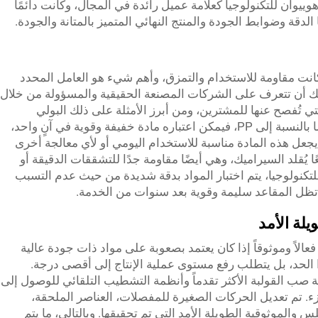
هوييوان للتكنولوجيا كعلامة عميل رائدة في المجال، وكانت دائمًا
لدقة وضوابط الجودة والمنتج النهائي المتميز بالمتانة والجودة.
انت مقاومة للاستخدام والتمزق، وأهم شيء هو العامل المحدد
كنك أن تتعرف على الشركات المصنعة الحقيقية والمسؤولة من خلال
تي تُفصح عنها للمشترين، ومن أبرز الأمثلة على ذلك البولي
بروبيلين (PP) واليوريا-الفارمألديهايد (UF). أما بالنسبة إلى PP، فيمكن اعتباره مادة خفيفة وقوية في آنٍ واحد،
 يجعل هذه المادة مناسبة للاستخدام اليومي أو لأي معالجة أخرى
UF سطحًا أملسًا لامعًا يُقلد السيراميك، وهي أيضًا مقاومة جدًا للتشققات الدقيقة أو
لتكنولوجيا، يتم اختبار المواد بدقة شديدة من حيث عدم التسبب
ى تظل المقاعد سليمة وقوية بعد سنوات من الخدمة.
لة الأمد
عالاً وموثوقاً إذا كان يعتمد بصعوبة على مواد ذات جودة عالية
ا الحد، بل يتطلب رفع مستوى عملية الإنتاج إلى أقصى درجة.
شركة Huiyuan Technology أنظمة صب القولبة الأكثر تقدماً وأنظمة التشطيب التلقائي للوصول إلى
زء. تم تعديل الحركات الصغيرة للمفصلات، العناصر الملحقة،
الموثوقية الطويلة الأمد التي تم تحقيقها. وبالتالي، ما يتم