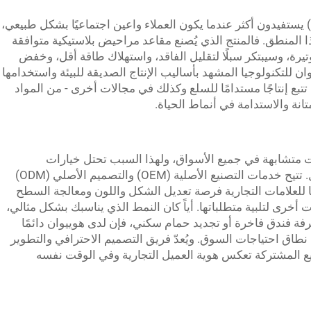
 يستفيدون أكثر عندما يكون العملاء واعين اجتماعيًا بشكل طبيعي،
المنطق. فالمنتج الذي يُصنع مقاعد مراحيض بلاستيكية متوافقة
تيرة، وسيبتكر سبلًا لتقليل الفاقد، واستهلاك طاقة أقل، وخفض
ن للتكنولوجيا المشهد بأساليب الإنتاج الصديقة للبيئة واستخدامها
 تتبع إنتاجًا مستدامًا للسلع وكذلك في مجالات أخرى - من المواد
انة والاستدامة في أنماط الحياة.
ات متشابهة في جميع الأسواق، ولهذا السبب تحتل خيارات
التخصيص الموقع الأكثر أهمية في هذا المجال. تتيح خدمات التصنيع الأصلية (OEM) والتصميم الأصلي (ODM)
ا للعلامات التجارية فرصة تعديل الشكل واللون ومعالجة السطح
 أخرى لتلبية متطلباتها. أياً كان النمط الذي يناسبك بشكل مثالي،
غرفة فندق فاخرة أو تجديد حمام سكني، فإن لدى هوييوان دائمًا
اق احتياجات السوق. ويُعدّ فريق التصميم الاحترافي والتطوير
ع المشتركة تعكس هوية العميل التجارية وفي الوقت نفسه