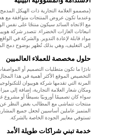
الاستدامة والمسؤولية البيئية
(مصممو العلامة التجارية ذات الهيكل المدمج)
وعندما تكون عروض المنتجات متوافقة مع هذا 
مع الاتجاه السائد سيكون منتجًا على نفس الو
انبعاثات الغازات الخضراء. تتصدر شركة هوييوا
مواد قابلة لإعادة التدوير. والشركة في الواقع
إلى التغليف، وهي بذلك تُظهر بوضوح دمج المت
حلول مخصصة للعملاء العالميين
نادرًا ما تكون متطلبات التصميم أو المواصف
المرنة التي تقدمها شركة هوييوان للتكنولوجي
ومكان شعار العلامة التجارية، إضافة إلى ميزات
سواء كان تصميمًا أوروبيًا بسيطًا أو مشروع 
منتجات تتماشى مع المطالب بغض النظر عن نط
المتميز عاملين أساسيين لجعل جميع المشاري
تستوفي معايير الجودة الخاصة بالشركة.
خدمة تبني شراكات طويلة الأمد