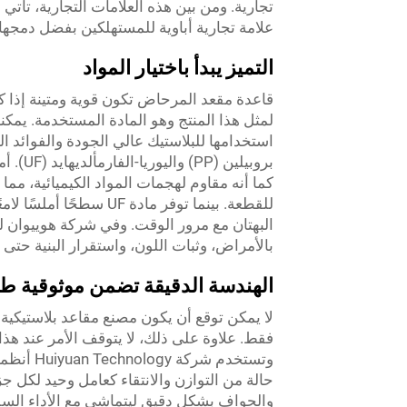
تجارية. ومن بين هذه العلامات التجارية، تأتي 
علامة تجارية أباوية للمستهلكين بفضل دمجها ا
التميز يبدأ باختيار المواد
قاعدة مقعد المرحاض تكون قوية ومتينة إذا ك
لمثل هذا المنتج وهو المادة المستخدمة. يم
استخدامها للبلاستيك عالي الجودة والفوائد ال
كما أنه مقاوم لهجمات المواد الكيميائية، مما
للقطعة. بينما توفر مادة 
البهتان مع مرور الوقت. وفي شركة هوييوان ل
بالأمراض، وثبات اللون، واستقرار البنية حت
الهندسة الدقيقة تضمن موثوقية طوي
لا يمكن توقع أن يكون مصنع مقاعد بلاستيكية ف
فقط. علاوة على ذلك، لا يتوقف الأمر عند هذ
وتستخدم 
حالة من التوازن والانتقاء كعامل وحيد لكل ج
والحواف بشكل دقيق ليتماشى مع الأداء السلس و