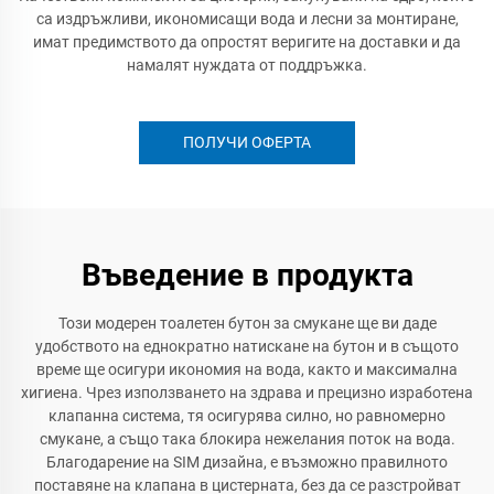
са издръжливи, икономисащи вода и лесни за монтиране,
имат предимството да опростят веригите на доставки и да
намалят нуждата от поддръжка.
ПОЛУЧИ ОФЕРТА
Въведение в продукта
Този модерен тоалетен бутон за смукане ще ви даде
удобството на еднократно натискане на бутон и в същото
време ще осигури икономия на вода, както и максимална
хигиена. Чрез използването на здрава и прецизно изработена
клапанна система, тя осигурява силно, но равномерно
смукане, а също така блокира нежелания поток на вода.
Благодарение на SIM дизайнa, е възможно правилното
поставяне на клапана в цистерната, без да се разстройват