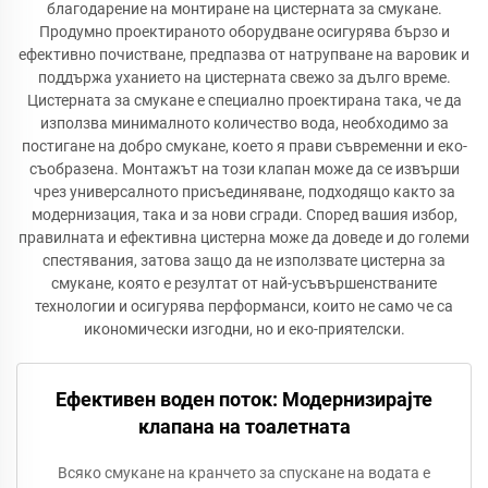
благодарение на монтиране на цистерната за смукане.
Продумно проектираното оборудване осигурява бързо и
ефективно почистване, предпазва от натрупване на варовик и
поддържа уханието на цистерната свежо за дълго време.
Цистерната за смукане е специално проектирана така, че да
използва минималното количество вода, необходимо за
постигане на добро смукане, което я прави съвременни и еко-
съобразена. Монтажът на този клапан може да се извърши
чрез универсалното присъединяване, подходящо както за
модернизация, така и за нови сгради. Според вашия избор,
правилната и ефективна цистерна може да доведе и до големи
спестявания, затова защо да не използвате цистерна за
смукане, която е резултат от най-усъвършенстваните
технологии и осигурява перформанси, които не само че са
икономически изгодни, но и еко-приятелски.
Ефективен воден поток: Модернизирајте
клапана на тоалетната
Всяко смукане на кранчето за спускане на водата е