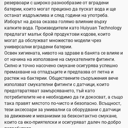
резервоари с широко разнообразие от вградени
батерии, които могат прецизно да пускат вода и ще
останат издръжливa и след години на употреба.
Изборът на дюза оказва голямо влияние върху
капките вода. Производители като Huiyuan Technology
предлагат малък брой продуктови кодове, които
могат да обслужват множество модели чрез
универсални вградени батерии.
Освен хигиената, нивото на здраве в банята се влияе и
от начина на използване на смукателните фитинги.
Силно и точно насочено смукане осигурява успешно
премахване на отпадъците и предпазва от петна и
растеж на бактерии. Обществените съоръжения вече
използват смукателни фитинги с датчици, които
предотвратяват замърсяването, тъй като
потребителите не е необходимо да ги докосват, а също
така правят мястото по-чисто и безопасно. Всъщност,
тези аксесоари за умивални са оборудвани с датчици
за движение и механизми за безконтактно смукане,
които са еко-приятелски и осигуряват далеч по-добро