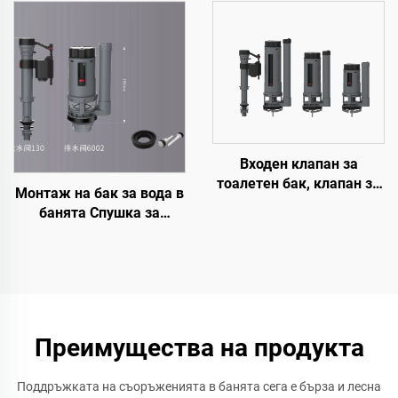
Чанта Тоалетен Спусков
За Двойно Спъсане За
Механизъм За
Санитарни Продукти
Санитарни Продукти WC
Тоалет По Ниска Цена,
Тоалет
Но Високо Качество
Входен клапан за
тоалетен бак, клапан за
Монтаж на бак за вода в
споласкване на тоалет,
банята Спушка за
за едноделов и двуделов
санитарни прибори Валв
WC
за тоалет Бак за вода
UPC Входен валв Плаващ
валв за бак
Преимущества на продукта
Поддръжката на съоръженията в банята сега е бърза и лесна