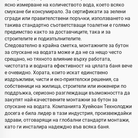
ясно измерване на количеството вода, което всяко
смукане би консумирало. За сертификати за зелени
сгради или правителствени поръчки, използването на
такива стандартно съответстващи тоалетни е голямо
предимство както за доставчиците, така и за
строителите и подизпълнителите.
Следователно в крайна сметка, монтажните за бутон
за спускане на водата може и да не са нещо често
срещано, но тяхното влияние върху работата,
чистотата и водната ефективност на цялата баня вече
е очевидно. Хората, които искат единствено
издръжливи, чисти и еко-приятелски решения, са
собственици на жилища, строители или инженери по
поддръжка, сериозно разглеждащи възможността да
закупят най-качествените монтажни за бутон за
спускане на водата. Компанията Хуейюан Технолоджи
досега е била лидер в тази индустрия, произвеждайки
здрави, отговарящи на глобални стандарти монтажи,
като ги инсталира надеждно във всяка баня.