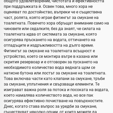
общото удовлетворение, чистотата и ефективността
при поддръжката ѝ. Освен това, много хора не
оценяват по достойнство, въпреки че е съществена
част, ролята, която играе фитингът за смукане на
тоалетната. Повечето хора обръщат внимание само на
чиновете или седалките, без да знаят, че силата на
тоалетната идва от системата за смукане, която
осигурява пръскането на водата, оттичането на
отпадъците и издръжливостта на дълго време.
Фитингът за смукане на тоалетната всъщност е
устройство, което се монтира вътре в казана или
скрития резервоар и е отговорен за пускането на
необходимото количество вода веднага щом се
натисне бутона или лостът за смукане на тоалетната.
Това включва части като клапани за смукане, тръби
за смукане, уплътнения и свързващи елементи. Те
изиграват важна роля за потока и посоката на водата,
което намалява количеството вода, но все пак
осигурява ефективно почистване на повърхностите.
Днес, когато става въпрос за уредби за смукане,
съществуват няколко опции, от които можете да