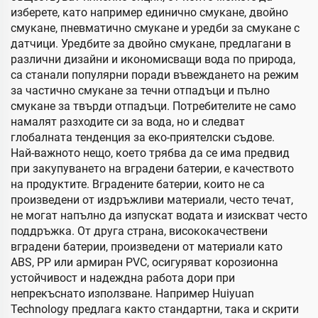
изберете, като например единично смукане, двойно
смукане, пневматично смукане и уредби за смукане с
датчици. Уредбите за двойно смукане, предлагани в
различни дизайни и икономисващи вода по природа,
са станали популярни поради въвеждането на режим
за частично смукане за течни отпадъци и пълно
смукане за твърди отпадъци. Потребителите не само
намалят разходите си за вода, но и следват
глобалната тенденция за еко-приятелски съдове.
Най-важното нещо, което трябва да се има предвид
при закупуването на вградени батерии, е качеството
на продуктите. Вградените батерии, които не са
произведени от издръжливи материали, често течат,
не могат напълно да изпускат водата и изискват често
поддръжка. От друга страна, висококачествени
вградени батерии, произведени от материали като
ABS, PP или армиран PVC, осигуряват корозионна
устойчивост и надеждна работа дори при
непрекъснато използване. Например Huiyuan
Technology предлага както стандартни, така и скрити