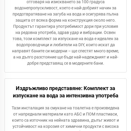
отговаря на изискването за 100 градуса
водонепропускливост, което е най-добрият начин за
предотвратяване на загуба на вода и осигурява пълна
защита от всяка форма на конструкция около него.
Продуктът гарантира употребимост дори при условия
на редовна употреба, здрав удар и вибрации. Освен
това, този комплект за изпускане на вода е идеален за
водопроводчици и любители на DIY, които искат да
направят баните си модерни – ще спестят много време,
а на дълго разстояние ще бъде най-надеждният и най-
добре представящ се в модерните бани.
Издръжливо представяне: Комплект за
изпускане на вода за интензивна употреба
Тази инсталация за смукане на тоалетна е произведена
от напреднали материали като АБС и ПОМ пластмаси,
които са източник на нейната здравина, дълъг живот и
устойчивост на корозия от химични продукти с висока