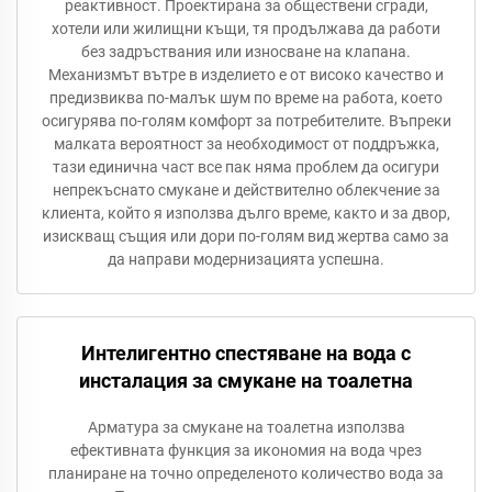
реактивност. Проектирана за обществени сгради,
хотели или жилищни къщи, тя продължава да работи
без задръствания или износване на клапана.
Механизмът вътре в изделието е от високо качество и
предизвиква по-малък шум по време на работа, което
осигурява по-голям комфорт за потребителите. Въпреки
малката вероятност за необходимост от поддръжка,
тази единична част все пак няма проблем да осигури
непрекъснато смукане и действително облекчение за
клиента, който я използва дълго време, както и за двор,
изискващ същия или дори по-голям вид жертва само за
да направи модернизацията успешна.
Интелигентно спестяване на вода с
инсталация за смукане на тоалетна
Арматура за смукане на тоалетна използва
ефективната функция за икономия на вода чрез
планиране на точно определеното количество вода за