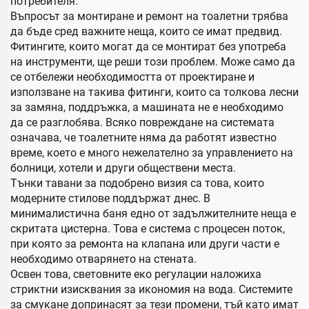
потребителя.
Въпросът за монтиране и ремонт на тоалетни трябва
да бъде сред важните неща, които се имат предвид.
Фитингите, които могат да се монтират без употреба
на инструменти, ще реши този проблем. Може само да
се отбележи необходимостта от проектиране и
използване на такива фитинги, които са толкова лесни
за замяна, поддръжка, а машината не е необходимо
да се разглобява. Всяко повреждане на системата
означава, че тоалетните няма да работят известно
време, което е много нежелателно за управлението на
болници, хотели и други обществени места.
Тънки тавани за подобрено визия са това, които
модерните стилове поддържат днес. В
минималистична баня едно от задължителните неща е
скритата цистерна. Това е система с процесен поток,
при която за ремонта на клапана или други части е
необходимо отварянето на стената.
Освен това, световните еко регулации наложиха
стриктни изисквания за икономия на вода. Системите
за смукане допринасят за тези промени, тъй като имат