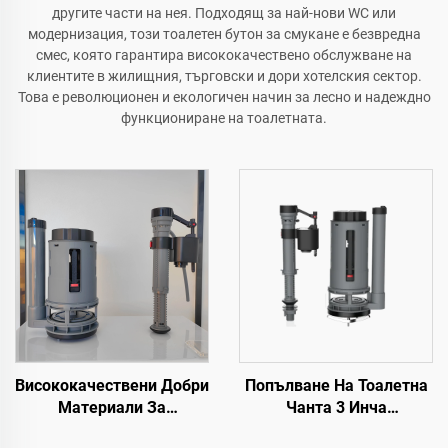
другите части на нея. Подходящ за най-нови WC или
модернизация, този тоалетен бутон за смукане е безвредна
смес, която гарантира висококачествено обслужване на
клиентите в жилищния, търговски и дори хотелския сектор.
Това е революционен и екологичен начин за лесно и надеждно
функциониране на тоалетната.
Висококачествени Добри
Попълване На Тоалетна
Материали За
Чанта 3 Инча
Попълване На Тоалетна
Водоспушващи Клапани