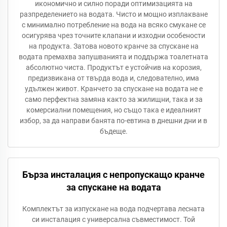
икономично и силно поради оптимизацията на
разпределението на водата. Чисто и мощно изплакване
с минимално потребление на вода на всяко смукане се
осигурява чрез точните клапани и изходни особености
на продукта. Затова новото кранче за спускане на
водата премахва запушванията и поддържа тоалетната
абсолютно чиста. Продуктът е устойчив на корозия,
предизвикана от твърда вода и, следователно, има
удължен живот. Кранчето за спускане на водата не е
само перфектна замяна както за жилищни, така и за
комерсиални помещения, но също така е идеалният
избор, за да направи банята по-евтина в днешни дни и в
бъдеще.
Бърза инсталация с непропускащо кранче
за спускане на водата
Комплектът за изпускане на вода подчертава лесната
си инсталация с универсална съвместимост. Той