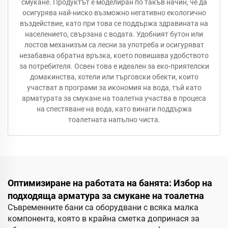
смукане. Продуктът е моделиран по такъв начин, че да
осигурява най-ниско възможно негативно екологично
въздействие, като при това се поддържа здравината на
населението, свързана с водата. Удобният бутон или
лостов механизъм са лесни за употреба и осигуряват
незабавна обратна връзка, което повишава удобството
за потребителя. Освен това е идеален за еко-приятелски
домакинства, хотели или търговски обекти, които
участват в програми за икономия на вода, тъй като
арматурата за смукане на тоалетна участва в процеса
на спестяване на вода, като винаги поддържа
тоалетната напълно чиста.
Оптимизиране на работата на банята: Избор на
подходяща арматура за смукане на тоалетна
Съвременните бани са оборудвани с всяка малка
компонента, която в крайна сметка допринася за