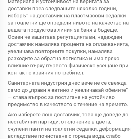
материала и устойчивост на веригата за
доставки през следващите няколко години,
изборът на доставчик на пластмасови седалки
за тоалетни ще определи нивото на качество на
вашата продуктова линия за баня в бъдеще.
Освен че защитава репутацията ви, надежден
доставчик намалява процента на оплакванията,
увеличава повторните покупки, намалява
разходите за обратна логистика и има пряко
влияние върху първото физическо усещане при
контакт с крайния потребител.
Санитарната индустрия днес вече не се свежда
само до „прави я евтино и увеличавай обемите“
— става въпрос за постигане на устойчиво
предимство в качеството с течение на времето.
Ако изберете лош доставчик, това ще доведе до
нестабилни партиди, отклонение в цвета,
счупени панти на тоалетни седалки, деформация
вследствие почистване с гореща вода, слабо