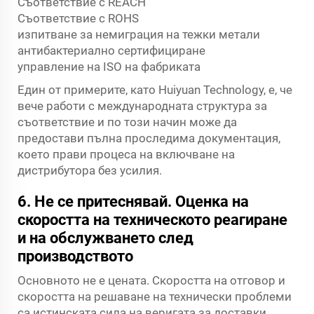
Съответствие с REACH
Съответствие с ROHS
изпитване за немиграция на тежки метали
антибактериално сертифициране
управление на ISO на фабриката
Един от примерите, като Huiyuan Technology, е, че
вече работи с международната структура за
съответствие и по този начин може да
предостави пълна проследима документация,
което прави процеса на включване на
дистрибутора без усилия.
6. Не се притеснявай. Оценка на
скоростта на техническото реагиране
и на обслужването след
производството
Основното не е цената. Скоростта на отговор и
скоростта на решаване на технически проблеми
са истинската сила на веригата за доставки.