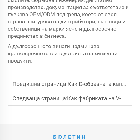
смолите, формова инженерия, дигитално
производство, документация за съответствие и
гъвкава OEM/ODM подкрепа, което от своя
страна осигурява на дистрибутори, търговци и
собственици на марки ясно и дългосрочно
предимство в бизнеса.
А дългосрочното винаги надминава
краткосрочното в индустрията на хигиенни
продукти.
Предишна страница:
Как D-образната капак-седалка за тоалетна подобрява удобството и съвременната ванна баня естетика?
Следваща страница:
Как фабриката на V-образна седалка за тоалетна може да осигури прецизно прилягане и стабилност за търговско и домашно използване?
БЮЛЕТИН