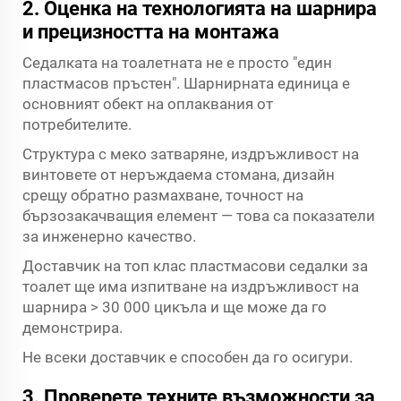
2. Оценка на технологията на шарнира
и прецизността на монтажа
Седалката на тоалетната не е просто "един
пластмасов пръстен". Шарнирната единица е
основният обект на оплаквания от
потребителите.
Структура с меко затваряне, издръжливост на
винтовете от неръждаема стомана, дизайн
срещу обратно размахване, точност на
бързозакачващия елемент — това са показатели
за инженерно качество.
Доставчик на топ клас пластмасови седалки за
тоалет ще има изпитване на издръжливост на
шарнира > 30 000 цикъла и ще може да го
демонстрира.
Не всеки доставчик е способен да го осигури.
3. Проверете техните възможности за