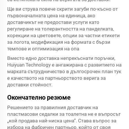
Ще ви струва повече скрити загуби по-късно от
първоначалната цена на единица, ако
доставчикът не предостави услуги като
регулиране на толерантността на панделката,
корекции на цветовете, опции за частни етикети
за логота, модификация на формата с бързи
темпове и оптимизация на опа
Вместо едно доставка непрекъснати поръчки,
Huiyuan Technology е ангажирана с развитието на
марката сътрудничество в дългосрочен план тук
е качеството на партньорството верига за
доставки стойност.
Окончателно резюме
Решението за правилния доставчик на
пластмасови седалки за тоалетна не е въпросът
„кой продава най-ниска цена“. Става въпрос за
избора на фабричен партньор, който от своя