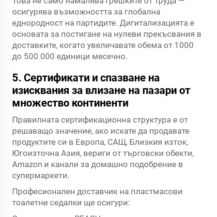
Това не само намалява грешките от труда —
осигурява възможността за глобална
еднородност на партидите. Дигитализацията е
основата за постигане на нулеви прекъсвания в
доставките, когато увеличавате обема от 1000
до 500 000 единици месечно.
5. Сертификати и спазване на
изисквания за влизане на пазари от
множество континенти
Правилната сертификационна структура е от
решаващо значение, ако искате да продавате
продуктите си в Европа, САЩ, Близкия изток,
Югоизточна Азия, вериги от търговски обекти,
Amazon и канали за домашно подобрение в
супермаркети.
Професионален доставчик на пластмасови
тоалетни седалки ще осигури: