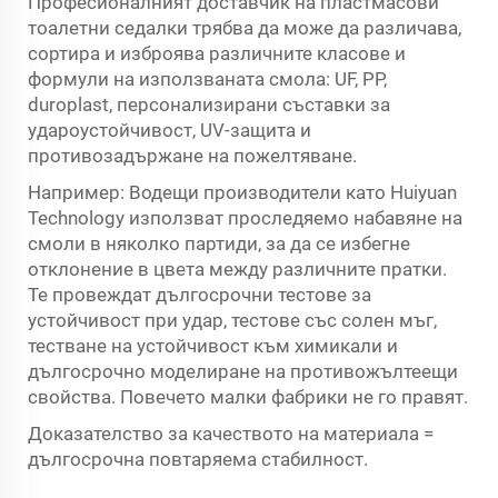
Професионалният доставчик на пластмасови
тоалетни седалки трябва да може да различава,
сортира и изброява различните класове и
формули на използваната смола: UF, PP,
duroplast, персонализирани съставки за
удароустойчивост, UV-защита и
противозадържане на пожелтяване.
Например: Водещи производители като Huiyuan
Technology използват проследяемо набавяне на
смоли в няколко партиди, за да се избегне
отклонение в цвета между различните пратки.
Те провеждат дългосрочни тестове за
устойчивост при удар, тестове със солен мъг,
тестване на устойчивост към химикали и
дългосрочно моделиране на противожълтеещи
свойства. Повечето малки фабрики не го правят.
Доказателство за качеството на материала =
дългосрочна повтаряема стабилност.