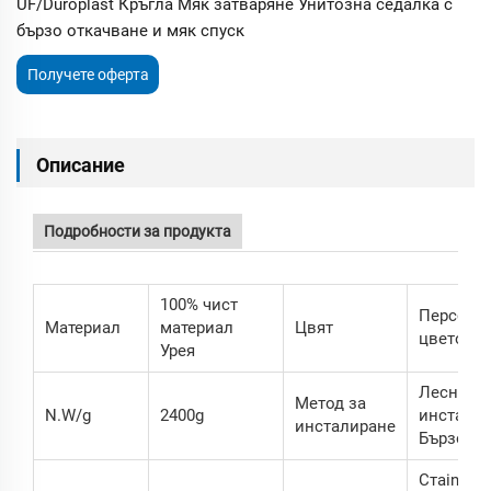
UF/Duroplast Кръгла Мяк затваряне Унитозна седалка с
бързо откачване и мяк спуск
Получете оферта
Описание
Подробности за продукта
100% чист
Персона
Материал
материал
Цвят
цветове
Урея
Лесна
Метод за
N.W/g
2400g
инсталац
инсталиране
Бързо от
Стainless