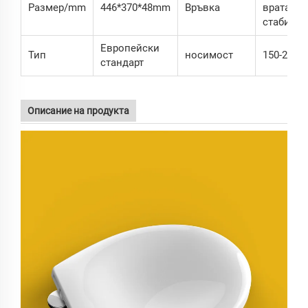
Размер/mm
446*370*48mm
Връвка
врата, З
стабилн
Европейски
Тип
носимост
150-200K
стандарт
Описание на продукта