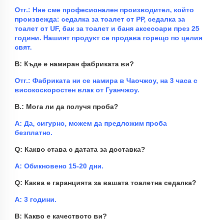
Отг.: Ние сме професионален производител, който
произвежда: седалка за тоалет от PP, седалка за
тоалет от UF, бак за тоалет и баня
аксесоари
през 25
години.
Нашият продукт се продава горещо по целия
свят.
В: Къде е намиран фабриката ви?
Отг.: Фабриката ни се намира в Чаочжоу, на 3 часа с
високоскоростен влак от Гуанчжоу.
В.: Мога ли да получя проба?
A: Да, сигурно, можем да предложим проба
безплатно.
Q: Какво става с датата за доставка?
A: Обикновено 15-20 дни.
Q: Каква е гаранцията за вашата тоалетна седалка?
A: 3 години.
В: Какво е качеството ви?