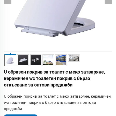
U образен покрив за тоалет с меко затваряне,
керамичен wc тоалетен покрив с бързо
откъсване за оптови продажби
U образен покрив за тоалет с меко затваряне, керамичен
wc тоалетен покрив с бързо откъсване за оптови
продажби