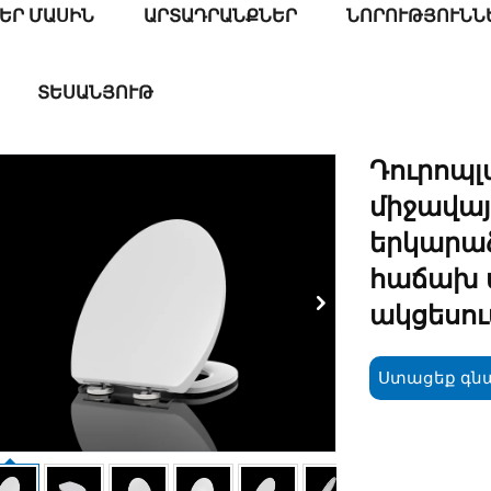
ԵՐ ՄԱՍԻՆ
ԱՐՏԱԴՐԱՆՔՆԵՐ
ՆՈՐՈՒԹՅՈՒՆՆ
ՏԵՍԱՆՅՈՒԹ
Դուրոպ
միջավա
երկարա
հաճախ 
ակցեսո
Ստացեք գն
առաջար