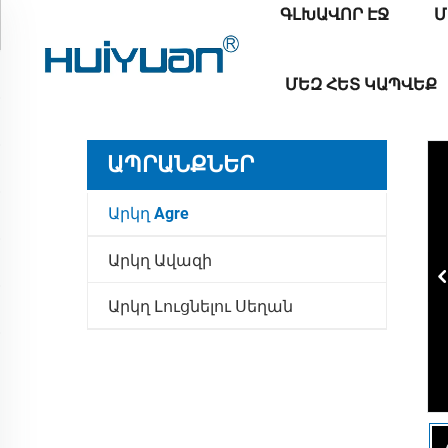
ԳԼԽԱՎՈՐ ԷՋ
Մ
ՄԵԶ ՀԵՏ ԿԱՊՎԵՔ
ԱՊՐԱՆՔՆԵՐ
Արկղ Agre
Արկղ Ավազի
Արկղ Լուցնելու Սեղան