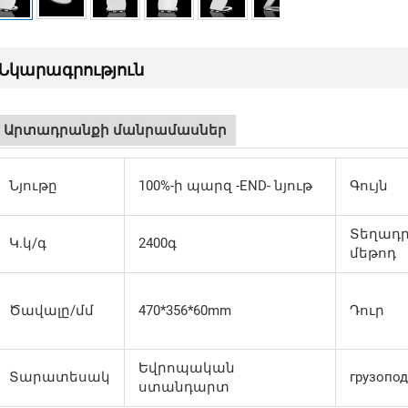
Նկարագրություն
Արտադրանքի մանրամասներ
Նյութը
100%-ի պարզ -END- նյութ
Գույն
Տեղադ
Կ.կ/գ
2400գ
մեթոդ
Ծավալը/մմ
470*356*60mm
Դուր
Եվրոպական
Տարատեսակ
грузопо
ստանդարտ