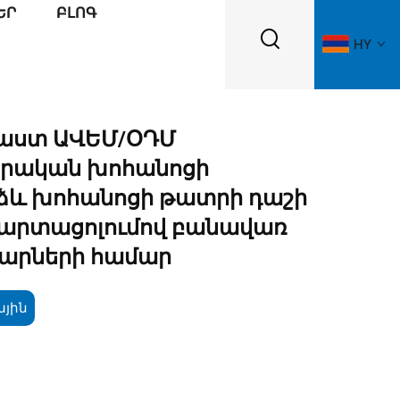
ԵՐ
ԲԼՈԳ
HY
լաստ ԱՎԵՄ/ՕԴՄ
յրական խոհանոցի
ձև խոհանոցի թատրի դաշի
արտացոլումով բանավառ
ւարների համար
ային
կ