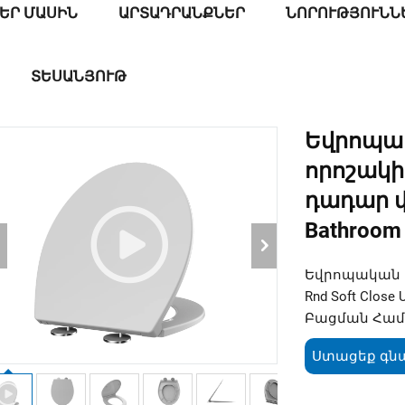
ԵՐ ՄԱՍԻՆ
ԱՐՏԱԴՐԱՆՔՆԵՐ
ՆՈՐՈՒԹՅՈՒՆՆ
ՏԵՍԱՆՅՈՒԹ
Եվրոպա
որոշակիո
դադար 
Bathroom
Եվրոպական ս
Rnd Soft Clo
Բացման Համ
Ստացեք գն
առաջար