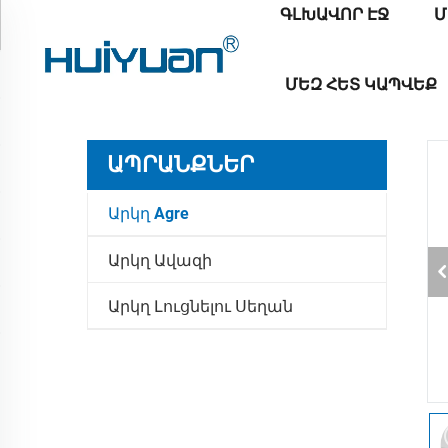
ԳԼԽԱՎՈՐ ԷՋ
Մ
ՄԵԶ ՀԵՏ ԿԱՊՎԵՔ
ԱՊՐԱՆՔՆԵՐ
Արկղ Agre
Արկղ Ավազի
Արկղ Լուցնելու Սեղան