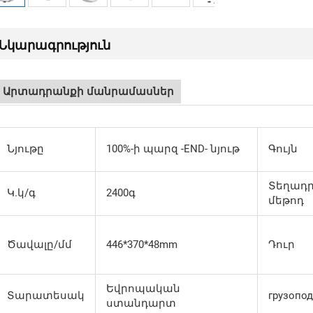
Նկարագրություն
Արտադրանքի մանրամասներ
Նյութը
100%-ի պարզ -END- նյութ
Գույն
Տեղադ
Կ.կ/գ
2400գ
մեթոդ
Ծավալը/մմ
446*370*48mm
Դուր
Եվրոպական
Տարատեսակ
грузопо
ստանդարտ