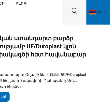
ԵՐ
ԲԼՈԳ
HY
կան ստանդարտ բարձր
ւթյամբ UF/Duroplast կլոն
փակագծի հետ հավանաբար
տանդարտ Օվալ O ձև 为首高质量UF/Duroplast
se Uf Թոյլետի Տագավորի Պահպանիչ Սոֆե
ար Թոյլետ
ային
կ