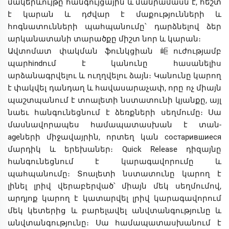
մակերևույթը հանգույցային և մանրամասն է, հեշտ
է կարան և դժվար է մաքությունների և
հոգնատունների պահպանումը՝ դարձնելով ձեր
արկանատանի տարածքը միշտ նոր և կարան։
Ավտոմատ փակման ֆունկցիան 岠ուժությամբ
պարhindում է կանունը հասանելիս
արձանագրվելու և ուղղվելու ձայն։ Կանունը կարող
է փակվել դանդաղ և հավասարաչափ, որը ոչ միայն
պաշտպանում է տոալետի նստատունի կյանքը, այլ
նաեւ հանգունեցնում է ձեռքների սեղմումը։ Սա
մասնավորապես համապատասխան է տան-
ageների միջավայրին, որտեղ կան состарившиеся
մարդիկ և երեխաներ։ Quick Release դիզայնը
հանգունեցնում է կարագավորումը և
պահպանումը։ Տոալետի նստատունը կարող է
լինել լրիվ վերաբերված՝ միայն մեկ սեղմումով,
արդյոք կարող է կատարվել լրիվ կարագավորում
մեկ կետերից և բարելավել անվտանգությունը և
անվտանգությունը։ Սա համապատասխանում է