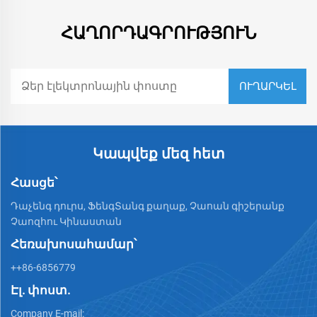
ՀԱՂՈՐԴԱԳՐՈՒԹՅՈՒՆ
Կապվեք մեզ հետ
Հասցե՝
Դաչենգ դուրս, ՖենգՏանգ քաղաք, Չաոան գիշերանք
Չաոզհու Կինաստան
Հեռախոսահամար՝
++86-6856779
Էլ. փոստ.
Company E-mail: