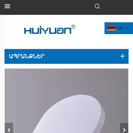
HY
ԱՊՐԱՆՔՆԵՐ