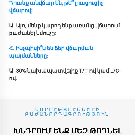
Դրանք անվճար են, թե՞ լրացուցիչ
վճարով:
Ա: Այո, մենք կարող ենք առանց վճարում
բաժանել նմուշը:
Հ. Ինչպիսի՞ն են ձեր վճարման
պայմանները։
Ա: 30% նախապատվելիք T/T-ով կամ L/C-
ով.
ՆՈՐՈՒԹՅՈՒՆՆԵՐԻ
ԲԱԺԱՆՈՐԴԱԳՐՈՒԹՅՈՒՆ
ԽՆԴՐՈՒՄ ԵՆՔ ՄԵԶ ԹՈՂՆԵԼ