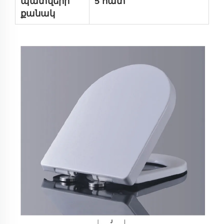
պատվերի
5 հատ
քանակ