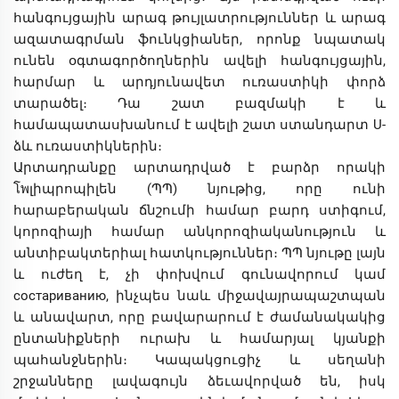
հանգույցային արագ թույլատրություններ և արագ
ազատագրման ֆունկցիաներ, որոնք նպատակ
ունեն օգտագործողներին ավելի հանգույցային,
հարմար և արդյունավետ ուռաստիկի փորձ
տարածել։ Դա շատ բազմակի է և
համապատասխանում է ավելի շատ ստանդարտ U-
ձև ուռաստիկներին։
Արտադրանքը արտադրված է բարձր որակի
โพլիպրոպիլեն (ՊՊ) նյութից, որը ունի
հարաբերական ճնշումի համար բարդ ստիգում,
կորոզիայի համար անկորոզիականություն և
անտիբակտերիալ հատկություններ։ ՊՊ նյութը լայն
և ուժեղ է, չի փոխվում գունավորում կամ
состариванию, ինչպես նաև միջավայրապաշտպան
և անավարտ, որը բավարարում է ժամանակակից
ընտանիքների ուրախ և համարյալ կյանքի
պահանջներին։ Կապակցուցիչ և սեղանի
շրջանները լավագույն ձեւավորված են, իսկ