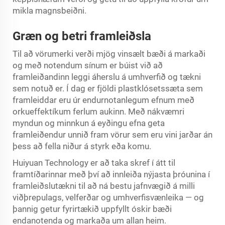
mikla magnsbeiðni.
Græn og betri framleiðsla
Til að vörumerki verði mjög vinsælt bæði á markaði
og með notendum sínum er búist við að
framleiðandinn leggi áherslu á umhverfið og tækni
sem notuð er. Í dag er fjöldi plastklósetssæta sem
framleiddar eru úr endurnotanlegum efnum með
orkueffektíkum ferlum aukinn. Með nákvæmri
myndun og minnkun á eyðingu efna geta
framleiðendur unnið fram vörur sem eru vini jarðar án
þess að fella niður á styrk eða komu.
Huiyuan Technology er að taka skref í átt til
framtíðarinnar með því að innleiða nýjasta þróunina í
framleiðslutækni til að ná bestu jafnvægið á milli
viðþrepulags, velferðar og umhverfisvænleika — og
þannig getur fyrirtækið uppfyllt óskir bæði
endanotenda og markaða um allan heim.