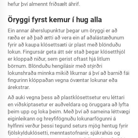
hefur því almennt friðsælt áhrif.
Öryggi fyrst kemur í hug alla
Ein annar áherslupunktur þegar um öryggi er að
ræða er að það ætti að vera ein af aðalástæðunum
fyrir að kaupa klósettsæti úr plast með blönduðu
lokun. Fingursár geta átt sér stað þegar klósetthjól
er kloppað niður, sem gerist oftast hjá litlum
börnum. Blönduðu hengilásir með stýrðri
lokunshraða minnka mikið líkurnar á því að barnið fái
fingurinn klóppaðan vegna óvæntar lokunar eða
árekstrar.
Að auki vegna þess að plastklósettsetur eru léttari
en viðskiptasetur er auðveldara og öruggara að lyfta
þeim upp og loka þeim. Með því að sameina léttvægi
eiginleikann og hreyfifögnuðu lokunarfögunni á
hylfinni verður þessi tegund seturs mjög hentug fyrir
fjölskylduklósetti, menntastofnanir, sjúkrahús og