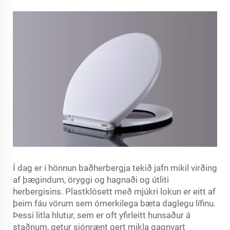
Í dag er í hönnun baðherbergja tekið jafn mikil virðing
af þægindum, öryggi og hagnaði og útliti
herbergisins. Plastklósett með mjúkri lokun er eitt af
þeim fáu vörum sem ómerkilega bæta daglegu lífinu.
Þessi litla hlutur, sem er oft yfirleitt hunsaður á
staðnum, getur sjónrænt gert mikla gagnvart