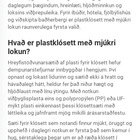
daglegum þægindum, hreinlæti, hljóðminnkun og
loksins viðþrepuleika. Fyrir íbúðir, hótela, fjölbýlishús
og viðskipta-baðherbergi er plastklósett með mjúkri
lokun raunverulega fyrsta valið.
Hvað er plastklósett með mjúkri
lokun?
Hreyfistöðvunarsætið af plasti fyrir klósett hefur
dempunarstefjurnar innbyggðar í hengjum. Því
opnast og lokast lidurinn og sætið ekki á hratt og
hávaðalegt hátt, heldur fer það niður hægt og
hljóðlaust með línu ýtingu. Með notkun
viðþyglisplasta eins og polypropýlen (PP) eða UF-
mýkt plasti einkennast þessi klósettsæti með
léttleika og jafnframt mjög mikilli árásarstaðfestu.
Sæti fyrir klósett sem notandi finnur mjúkt, öruggt og
upphefð í daglegri notkun er fyrsta það sem kemur í
hug, sérstaklega þegar um er að ræða klósett í