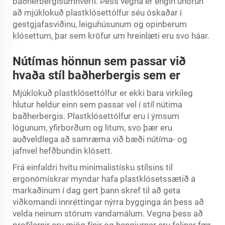
baðherbergisumhverfi. Þess vegna er engin undrun
að mjúklokuð plastklósettólfur séu óskaðar í
gestgjafasviðinu, leiguhúsunum og opinberum
klósettum, þar sem kröfur um hreinlæti eru svo háar.
Nútímas hönnun sem passar við
hvaða stíl baðherbergis sem er
Mjúklokuð plastklósettólfur er ekki bara virkileg
hlutur heldur einn sem passar vel í stíl nútíma
baðherbergis. Plastklósettólfur eru í ýmsum
lögunum, yfirborðum og litum, svo þær eru
auðveldlega að samræma við bæði nútíma- og
jafnvel hefðbundin klósett.
Frá einfaldri hvítu minimalistísku stílsins til
ergonómískrar myndar hafa plastklósetssætið á
markaðinum í dag gert þann skref til að geta
viðkomandi innréttingar nýrra bygginga án þess að
velda neinum stórum vandamálum. Vegna þess að