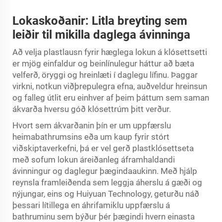
Lokaskoðanir: Litla breyting sem
leiðir til mikilla daglega ávinninga
Að velja plastlausn fyrir hæglega lokun á klósettsetti
er mjög einfaldur og beinlínulegur háttur að bæta
velferð, öryggi og hreinlæti í daglegu lífinu. Þaggar
virkni, notkun viðþrepulegra efna, auðveldur hreinsun
og falleg útlit eru einhver af þeim þáttum sem saman
ákvarða hversu góð klósettrúm þitt verður.
Hvort sem ákvarðanin þín er um uppfærslu
heimabathrumsins eða um kaup fyrir stórt
viðskiptaverkefni, þá er vel gerð plastklósettseta
með sofum lokun áreiðanleg áframhaldandi
ávinningur og daglegur þægindaaukinn. Með hjálp
reynsla framleiðenda sem leggja áherslu á gæði og
nýjungar, eins og Huiyuan Technology, geturðu náð
þessari lítillega en áhrifamiklu uppfærslu á
bathruminu sem býður þér þægindi hvern einasta