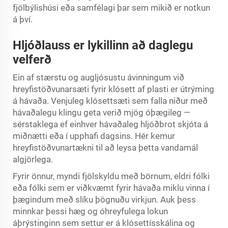
fjölbýlishúsi eða samfélagi þar sem mikið er notkun
á því.
Hljóðlauss er lykillinn að daglegu
velferð
Ein af stærstu og augljósustu ávinningum við
hreyfistöðvunarsæti fyrir klósett af plasti er útrýming
á hávaða. Venjuleg klósettsæti sem falla niður með
hávaðalegu klingu geta verið mjög óþægileg —
sérstaklega ef einhver hávaðaleg hljóðbrot skjóta á
miðnætti eða í upphafi dagsins. Hér kemur
hreyfistöðvunartækni til að leysa þetta vandamál
algjörlega.
Fyrir önnur, myndi fjölskyldu með börnum, eldri fólki
eða fólki sem er viðkvæmt fyrir hávaða miklu vinna í
þægindum með slíku þögnuðu virkjun. Auk þess
minnkar þessi hæg og óhreyfulega lokun
áþrýstinginn sem settur er á klósettísskálina og