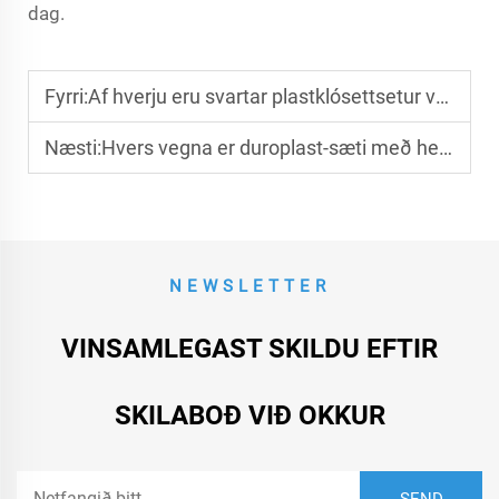
dag.
Fyrri:
Af hverju eru svartar plastklósettsetur verðandi vinsælri í nútímasbathherbergjum?
Næsti:
Hvers vegna er duroplast-sæti með hefðbundinn lokunarföngur í hæfilegum staði fyrir langtíma notkun?
NEWSLETTER
VINSAMLEGAST SKILDU EFTIR
SKILABOÐ VIÐ OKKUR