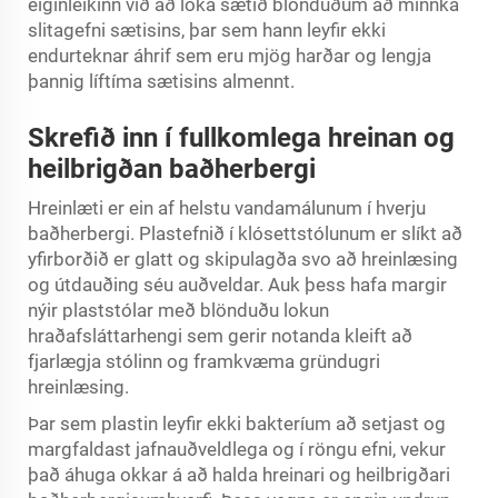
eiginleikinn við að loka sætið blönduðum að minnka
slitagefni sætisins, þar sem hann leyfir ekki
endurteknar áhrif sem eru mjög harðar og lengja
þannig líftíma sætisins almennt.
Skrefið inn í fullkomlega hreinan og
heilbrigðan baðherbergi
Hreinlæti er ein af helstu vandamálunum í hverju
baðherbergi. Plastefnið í klósettstólunum er slíkt að
yfirborðið er glatt og skipulagða svo að hreinlæsing
og útdauðing séu auðveldar. Auk þess hafa margir
nýir plaststólar með blönduðu lokun
hraðafsláttarhengi sem gerir notanda kleift að
fjarlægja stólinn og framkvæma gründugri
hreinlæsing.
Þar sem plastin leyfir ekki bakteríum að setjast og
margfaldast jafnauðveldlega og í röngu efni, vekur
það áhuga okkar á að halda hreinari og heilbrigðari