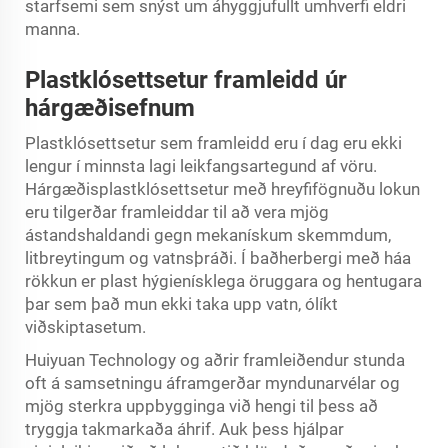
starfsemi sem snýst um áhyggjufullt umhverfi eldri
manna.
Plastklósettsetur framleidd úr
hárgæðisefnum
Plastklósettsetur sem framleidd eru í dag eru ekki
lengur í minnsta lagi leikfangsartegund af vöru.
Hárgæðisplastklósettsetur með hreyfifögnuðu lokun
eru tilgerðar framleiddar til að vera mjög
ástandshaldandi gegn mekanískum skemmdum,
litbreytingum og vatnsþráði. Í baðherbergi með háa
rökkun er plast hýgienísklega öruggara og hentugara
þar sem það mun ekki taka upp vatn, ólíkt
viðskiptasetum.
Huiyuan Technology og aðrir framleiðendur stunda
oft á samsetningu áframgerðar myndunarvélar og
mjög sterkra uppbygginga við hengi til þess að
tryggja takmarkaða áhrif. Auk þess hjálpar