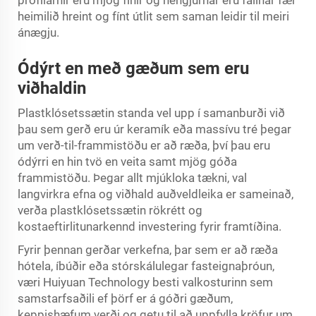
profílarnir eru mjög fínir og hengjurnar eru falinar fær
heimilið hreint og fínt útlit sem saman leidir til meiri
ánægju.
Ódýrt en með gæðum sem eru
viðhaldin
Plastklósetssætin standa vel upp í samanburði við
þau sem gerð eru úr keramík eða massívu tré þegar
um verð-til-frammistöðu er að ræða, því þau eru
ódýrri en hin tvö en veita samt mjög góða
frammistöðu. Þegar allt mjúkloka tækni, val
langvirkra efna og viðhald auðveldleika er sameinað,
verða plastklósetssætin rökrétt og
kostaeftirlitunarkennd investering fyrir framtíðina.
Fyrir þennan gerðar verkefna, þar sem er að ræða
hótela, íbúðir eða stórskálulegar fasteignaþróun,
væri Huiyuan Technology besti valkosturinn sem
samstarfsaðili ef þörf er á góðri gæðum,
keppishæfum verði og getu til að uppfylla kröfur um