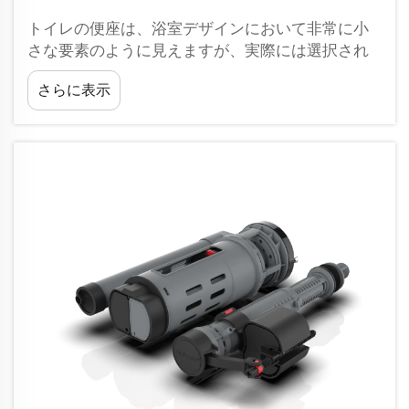
トイレの便座は、浴室デザインにおいて非常に小
さな要素のように見えますが、実際には選択され
た素材が快適性、耐久性、外観、長期的なメンテ
さらに表示
ナンスに大きく影響を与えることがあります。そ
のうちの2つは…