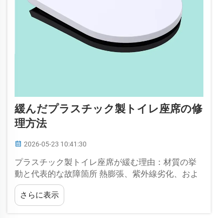
緩んだプラスチック製トイレ座席の修
理方法
2026-05-23 10:41:30
プラスチック製トイレ座席が緩む理由：材質の挙
動と代表的な故障箇所 熱膨張、紫外線劣化、およ
び定常荷重下でのプラスチッククリープ プラスチ
さらに表示
ック製トイレ座席は、主にポリマーの粘弾性とい
う性質により緩んでしまいます。長時間にわたる