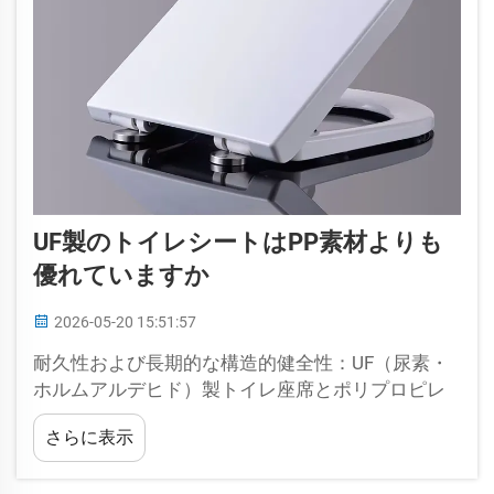
UF製のトイレシートはPP素材よりも
優れていますか
2026-05-20 15:51:57
耐久性および長期的な構造的健全性：UF（尿素・
ホルムアルデヒド）製トイレ座席とポリプロピレ
ン（PP）製モデルの選択は、長期的な耐性にかか
さらに表示
っています。UFは熱硬化性プラスチックであり、
成形時に架橋されるため、剛性が高く、耐熱性が