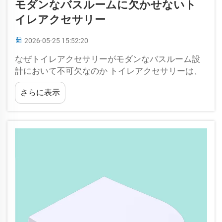
モダンなバスルームに欠かせないト
イレアクセサリー
2026-05-25 15:52:20
なぜトイレアクセサリーがモダンなバスルーム設
計において不可欠なのか トイレアクセサリーは、
単なる機能的な必需品以上のものであり、現代の
さらに表示
バスルームにおける使い勝手と美観の両方を高め
る重要なデザイン要素です。配慮を込めて選ばれ
たピース…