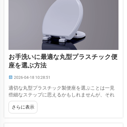
お手洗いに最適な丸型プラスチック便
座を選ぶ方法
2026-04-18 10:28:51
適切な丸型プラスチック製便座を選ぶことは一見
些細なステップに思えるかもしれませんが、それ
は日々の快適性、バスルームの衛生状態、さらに
さらに表示
はインテリアデザインにも大きく貢献します…