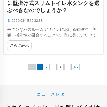
に壁掛け式スリムトイレ水タンクを選
ぶべきなのでしょうか？
2026-03-15 15:32:33
モダンなバスルームデザインにおける効率性、美
観、機能性が融合することで、単に美しいだけで
なく、非常に実用性の高い空間が生まれます。そ
さらに表示
のような革新の一つとして、徐々に…
前へ
1
2
3
4
5
次へ
ニュースレター