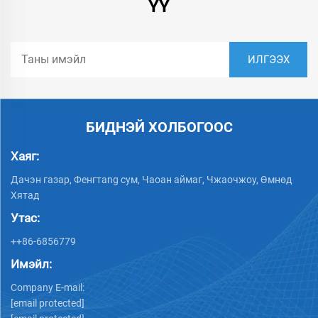
ҮҮ
БИДНЭЙ ХОЛБОГООС
Хаяг:
Дачэн газар, Фенгтang сум, Чаоан аймаг, Чжаочжоу, Өмнөд
Хятад
Утас:
++86-6856779
Имэйл:
Company E-mail:
[email protected]