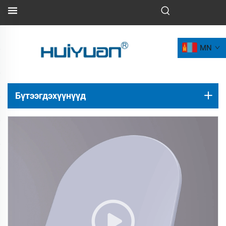
MN
Бүтээгдэхүүнүүд