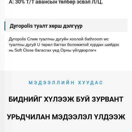
A: 30% Т/Т авансын төлбөр эсвэл Л/Ц.
Дуropolis туалт хөрш дэлгүүр
Дуropolis Слим туалтны дугуйн хоолой бathroom wc
туалтны дугуй U төрөл багтах боломжтой хурдан шийдэх
нь Soft Close багасгах үед Орны үйлдвэрлэгч
МЭДЭЭЛЛИЙН ХУУДАС
БИДНИЙГ ХҮЛЭЭЖ БУЙ ЗУРВАНТ
УРЬДЧИЛАН МЭДЭЭЛЭЛ ҮЛДЭЭЖ