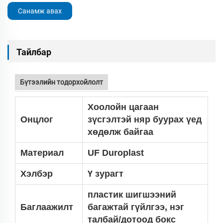
Санамж авах
Тайлбар
Бүтээлийн тодорхойлолт
Хоолойн цагаан
Онцлог
зүсгэлтэй няр буурах үед
хөдөлж байгаа
Материал
UF Duroplast
Хэлбэр
Ү зурагт
пластик шигшээний
Баглаажилт
багажтай гүйлгээ, нэг
талбай/дотоод бокс