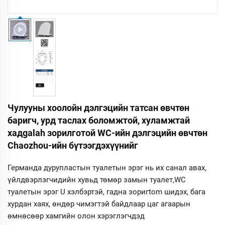
Чулууны хоолойн дэлгэцийн татсан өвчтөн
баригч, урд таслах боломжтой, хуламжтай
хадgalah зорилготой WC-ийн дэлгэцийн өвчтөн
Chaozhou-ийн бүтээгдэхүүнийг
Германда дурупластын туалетын эрэг нь их санал авах,
үйлдвэрлэгчидийн хувьд төмөр замын туалет,WC
туалетын эрэг U хэлбэртэй, гадна зоригtom шидэх, бага
хурдан хаях, өндөр чимэгтэй байдлаар цаг агаарын
өмнөсөөр хамгийн олон хэрэглэгчдэд