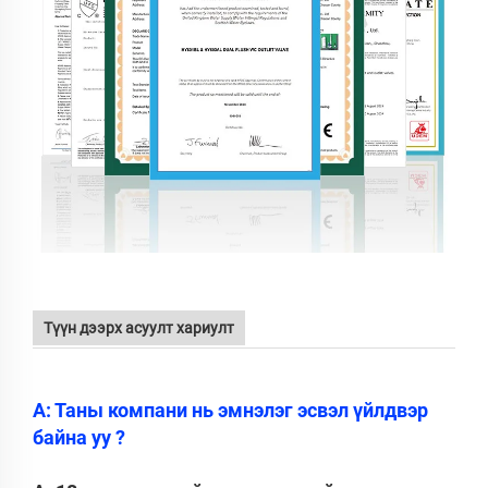
Түүн дээрх асуулт хариулт
А: Таны компани нь эмнэлэг эсвэл үйлдвэр
байна уу ?