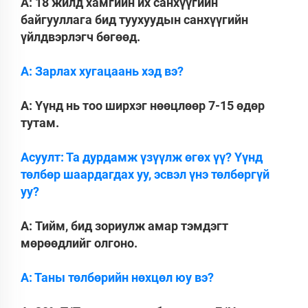
A: 18 жилд хамгийн их санхүүгийн
байгууллага бид туухуудын санхүүгийн
үйлдвэрлэгч бөгөөд.
А: Зарлах хугацаань хэд вэ?
A: Үүнд нь тоо ширхэг нөөцлөөр 7-15 өдөр
тутам.
Асуулт: Та дурдамж үзүүлж өгөх үү? Үүнд
төлбөр шаардагдах уу, эсвэл үнэ төлбөргүй
уу?
A: Тийм, бид зориулж амар тэмдэгт
мөрөөдлийг олгоно.
А: Таны төлбөрийн нөхцөл юу вэ?