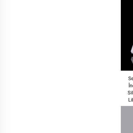
Se
În
Si
Li