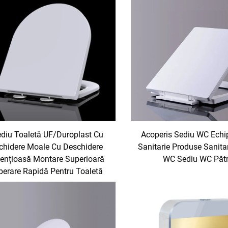
diu Toaletă UF/Duroplast Cu
Acoperis Sediu WC Ech
chidere Moale Cu Deschidere
Sanitarie Produse Sanita
lențioasă Montare Superioară
WC Sediu WC Pătr
berare Rapidă Pentru Toaletă