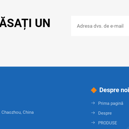
ĂSAȚI UN
Despre no
Prima pagină
, Chaozhou, China
Despre
PRODUSE