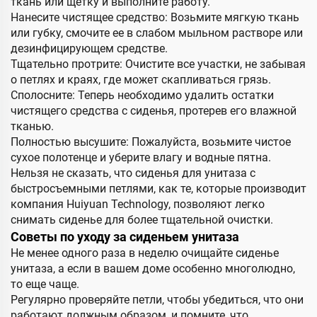
ткань или щетку и выполните работу.
Нанесите чистящее средство: Возьмите мягкую ткань
или губку, смочите ее в слабом мыльном растворе или
дезинфицирующем средстве.
Тщательно протрите: Очистите все участки, не забывая
о петлях и краях, где может скапливаться грязь.
Сполосните: Теперь необходимо удалить остатки
чистящего средства с сиденья, протерев его влажной
тканью.
Полностью высушите: Пожалуйста, возьмите чистое
сухое полотенце и уберите влагу и водные пятна.
Нельзя не сказать, что сиденья для унитаза с
быстросъемными петлями, как те, которые производит
компания Huiyuan Technology, позволяют легко
снимать сиденье для более тщательной очистки.
Советы по уходу за сиденьем унитаза
Не менее одного раза в неделю очищайте сиденье
унитаза, а если в вашем доме особенно многолюдно,
то еще чаще.
Регулярно проверяйте петли, чтобы убедиться, что они
работают должным образом, и помните, что