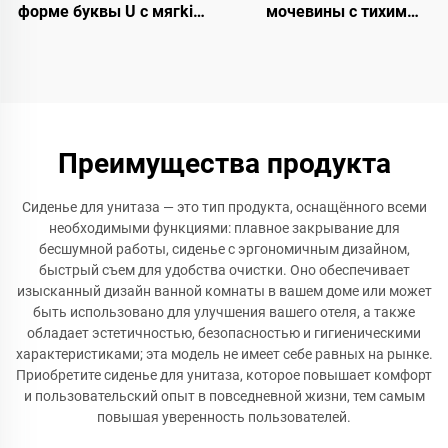
форме буквы U с мягkim
мочевины с тихим
закрытием, накладка на
открыванием и
керамический унитаз с
закрыванием быстрого
быстрым отключением
отсоединения для
для оптовой торговли
аксессуаров унитаза от
производителя сидений
для унитаза
Преимущества продукта
Сиденье для унитаза — это тип продукта, оснащённого всеми
необходимыми функциями: плавное закрывание для
бесшумной работы, сиденье с эргономичным дизайном,
быстрый съем для удобства очистки. Оно обеспечивает
изысканный дизайн ванной комнаты в вашем доме или может
быть использовано для улучшения вашего отеля, а также
обладает эстетичностью, безопасностью и гигиеническими
характеристиками; эта модель не имеет себе равных на рынке.
Приобретите сиденье для унитаза, которое повышает комфорт
и пользовательский опыт в повседневной жизни, тем самым
повышая уверенность пользователей.