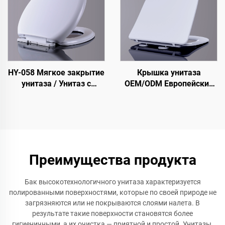
HY-058 Мягкое закрытие
Крышка унитаза
унитаза / Унитаз с
OEM/ODM Европейский
цветной крышкой
стандарт Узкая крышка
унитаза с
быстросъемным
креплением для
сантехнических
аксессуаров
Преимущества продукта
Бак высокотехнологичного унитаза характеризуется
полированными поверхностями, которые по своей природе не
загрязняются или не покрываются слоями налета. В
результате такие поверхности становятся более
гигиеничными, а их очистка — приятной и простой. Унитазы,