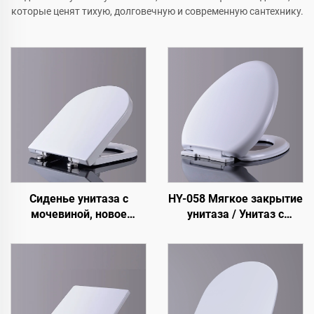
которые ценят тихую, долговечную и современную сантехнику.
Сиденье унитаза с
HY-058 Мягкое закрытие
мочевиной, новое
унитаза / Унитаз с
плавное закрывание,
цветной крышкой
сантехническое
оборудование, сиденья
для унитазов для
водопроводных кабинок