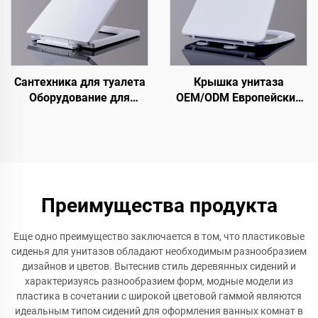
Сантехника для туалета
Крышка унитаза
Оборудование для
OEM/ODM Европейский
санузла Крышка для
стандарт Узкая крышка
унитаза Квадратная
унитаза с
крышка для унитаза
быстросъемным
креплением для
сантехнических
аксессуаров
Преимущества продукта
Еще одно преимущество заключается в том, что пластиковые
сиденья для унитазов обладают необходимым разнообразием
дизайнов и цветов. Вытеснив стиль деревянных сидений и
характеризуясь разнообразием форм, модные модели из
пластика в сочетании с широкой цветовой гаммой являются
идеальным типом сидений для оформления ванных комнат в