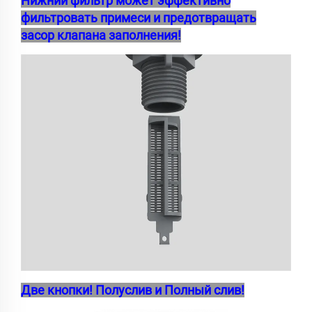
Нижний фильтр может эффективно
фильтровать примеси и предотвращать
засор клапана заполнения!
Две кнопки! Полуслив и Полный слив!