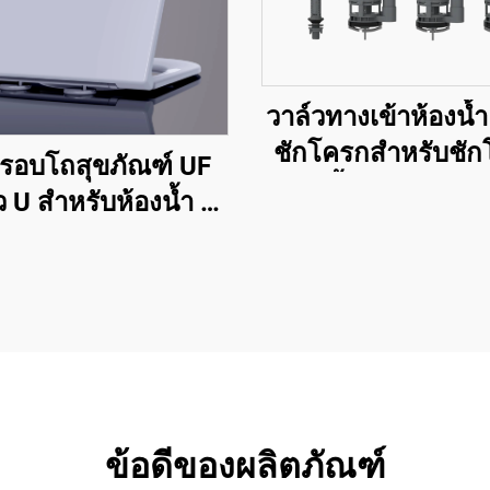
วาล์วทางเข้าห้องน้ำ
ชักโครกสำหรับชั
รอบโถสุขภัณฑ์ UF
แบบชิ้นเดียวและสอ
ว U สำหรับห้องน้ำ ที่
โถส้วมแบบปลดออกได้
็ว ปิดนุ่มนวล จากผู้
ลิตเมืองเจิ่วโจว
ข้อดีของผลิตภัณฑ์