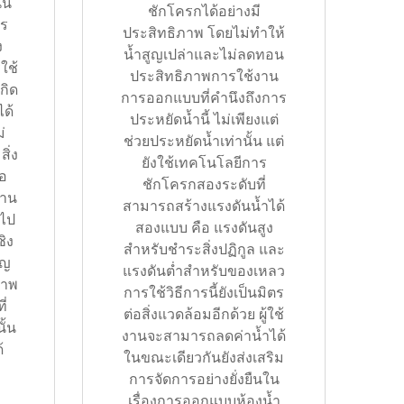
ั้น
ชักโครกได้อย่างมี
าร
ประสิทธิภาพ โดยไม่ทำให้
ง
น้ำสูญเปล่าและไม่ลดทอน
รใช้
ประสิทธิภาพการใช้งาน
กิด
การออกแบบที่คำนึงถึงการ
ด้
ประหยัดน้ำนี้ ไม่เพียงแต่
่
ช่วยประหยัดน้ำเท่านั้น แต่
ิ่ง
ยังใช้เทคโนโลยีการ
ือ
ชักโครกสองระดับที่
ถาน
สามารถสร้างแรงดันน้ำได้
อไป
สองแบบ คือ แรงดันสูง
ิง
สำหรับชำระสิ่งปฏิกูล และ
ัญ
แรงดันต่ำสำหรับของเหลว
าพ
การใช้วิธีการนี้ยังเป็นมิตร
ี่
ต่อสิ่งแวดล้อมอีกด้วย ผู้ใช้
ั้น
งานจะสามารถลดค่าน้ำได้
้
ในขณะเดียวกันยังส่งเสริม
การจัดการอย่างยั่งยืนใน
เรื่องการออกแบบห้องน้ำ