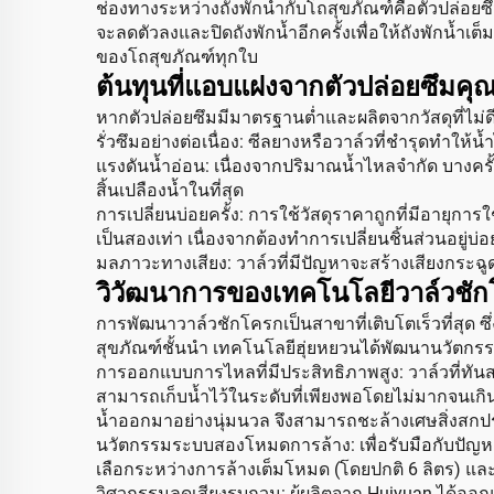
ช่องทางระหว่างถังพักน้ำกับโถสุขภัณฑ์คือตัวปล่อยซ
จะลดตัวลงและปิดถังพักน้ำอีกครั้งเพื่อให้ถังพักน้
ของโถสุขภัณฑ์ทุกใบ
ต้นทุนที่แอบแฝงจากตัวปล่อยซึมคุ
หากตัวปล่อยซึมมีมาตรฐานต่ำและผลิตจากวัสดุที่ไม่ดี
รั่วซึมอย่างต่อเนื่อง: ซีลยางหรือวาล์วที่ชำรุดทำให้
แรงดันน้ำอ่อน: เนื่องจากปริมาณน้ำไหลจำกัด บางคร
สิ้นเปลืองน้ำในที่สุด
การเปลี่ยนบ่อยครั้ง: การใช้วัสดุราคาถูกที่มีอายุกา
เป็นสองเท่า เนื่องจากต้องทำการเปลี่ยนชิ้นส่วนอยู่บ่
มลภาวะทางเสียง: วาล์วที่มีปัญหาจะสร้างเสียงกร
วิวัฒนาการของเทคโนโลยีวาล์วชั
การพัฒนาวาล์วชักโครกเป็นสาขาที่เติบโตเร็วที่สุด
สุขภัณฑ์ชั้นนำ เทคโนโลยีฮุ่ยหยวนได้พัฒนานวัตกรรม
การออกแบบการไหลที่มีประสิทธิภาพสูง: วาล์วที่ทัน
สามารถเก็บน้ำไว้ในระดับที่เพียงพอโดยไม่มากจนเกินไ
น้ำออกมาอย่างนุ่มนวล จึงสามารถชะล้างเศษสิ่งสกปร
นวัตกรรมระบบสองโหมดการล้าง: เพื่อรับมือกับปัญหา
เลือกระหว่างการล้างเต็มโหมด (โดยปกติ 6 ลิตร) และ
วิศวกรรมลดเสียงรบกวน: ผู้ผลิตจาก Huiyuan ได้ออก