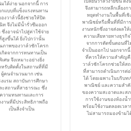
เปลี่ยนวาล์วง่ายขึ้น ดังน
ิมได้ง่าย นอกจากนี้ การ
จึงสามารถหลีกเลี่ยงก
อกแบบที่แข็งแรงทนทาน
หยุดทำงานในพื้นที่เชิ
องวาล์วนี้ยังช่วยให้ปิด
พาณิชย์หรือพื้นที่ที่มีกา
นิท จึงไม่มีน้ำรั่วซึมออก
งานหนักซึ่งอาจส่งผลให้เ
 ซึ่งอาจนำไปสู่ค่าใช้จ่าย
ความเสียหายทางธุรกิจไ
ที่สูงขึ้นได้ ยิ่งไปกว่านั้น
จากการตัดขั้นตอนที่ไม
ณภาพของวาล์วชักโครก
จำเป็นออกไป นอกจากนี้ ส
ี้เกิดจากการทนทานเป็น
ที่ควรให้ความสำคัญค
พิเศษ จึงเหมาะอย่างยิ่ง
วาล์วชักโครกช่วยให้ส
หรับติดตั้งในสถานที่ที่มี
ที่สามารถดำเนินการต่
ผู้คนจำนวนมาก เช่น
ได้ โดยเฉพาะในบริบทเช
รงแรม สถาบันการศึกษา
พาณิชย์ และความสำค
ละสถานที่สาธารณะ ซึ่ง
ของความสะอาดและสภ
ความทนทานและการ
การใช้งานของห้องน้ำท
งานที่มีประสิทธิภาพถือ
พร้อมใช้งานตลอดเวลาน
เป็นสิ่งจำเป็น
ไม่สามารถมองข้ามได