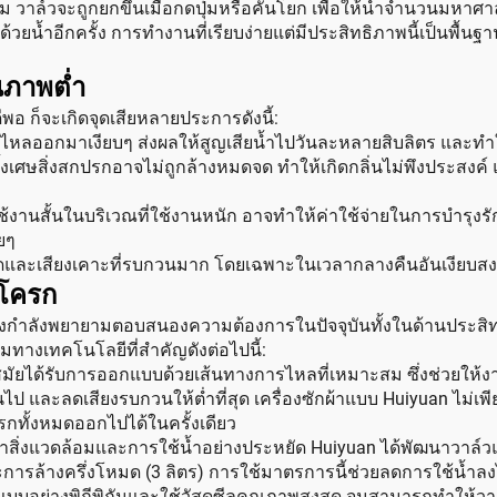
ึม วาล์วจะถูกยกขึ้นเมื่อกดปุ่มหรือคันโยก เพื่อให้น้ำจำนวนมหาศ
ำเต็มด้วยน้ำอีกครั้ง การทำงานที่เรียบง่ายแต่มีประสิทธิภาพนี้
ณภาพต่ำ
พอ ก็จะเกิดจุดเสียหลายประการดังนี้:
น้ำไหลออกมาเงียบๆ ส่งผลให้สูญเสียน้ำไปวันละหลายสิบลิตร และทำให้ค
ั้งเศษสิ่งสกปรกอาจไม่ถูกล้างหมดจด ทำให้เกิดกลิ่นไม่พึงประสง
รใช้งานสั้นในบริเวณที่ใช้งานหนัก อาจทำให้ค่าใช้จ่ายในการบำรุงร
อยๆ
ะฉูดและเสียงเคาะที่รบกวนมาก โดยเฉพาะในเวลากลางคืนอันเงียบ
กโครก
 ซึ่งกำลังพยายามตอบสนองความต้องการในปัจจุบันทั้งในด้านประสิท
ทางเทคโนโลยีที่สำคัญดังต่อไปนี้:
สมัยได้รับการออกแบบด้วยเส้นทางการไหลที่เหมาะสม ซึ่งช่วยให้ง
ป และลดเสียงรบกวนให้ต่ำที่สุด เครื่องซักผ้าแบบ Huiyuan ไม่เพี
กทั้งหมดออกไปได้ในครั้งเดียว
สิ่งแวดล้อมและการใช้น้ำอย่างประหยัด Huiyuan ได้พัฒนาวาล์วแ
การล้างครึ่งโหมด (3 ลิตร) การใช้มาตรการนี้ช่วยลดการใช้น้ำลงได
แบบอย่างพิถีพิถันและใช้วัสดุซีลคุณภาพสูงสุด จนสามารถทำให้วา