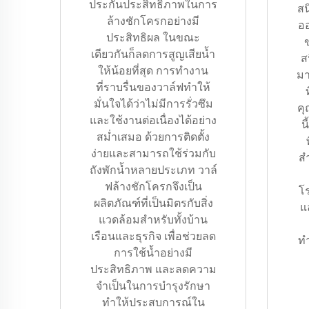
ประกันประสิทธิภาพในการ
สน
ล้างชักโครกอย่างมี
อ
ประสิทธิผล ในขณะ
ข
เดียวกันก็ลดการสูญเสียน้ำ
ส
ให้น้อยที่สุด การทำงาน
มา
ที่ราบรื่นของวาล์ฟทำให้
มั่นใจได้ว่าไม่มีการรั่วซึม
คุ
และใช้งานต่อเนื่องได้อย่าง
น
สม่ำเสมอ ด้วยการติดตั้ง
ง่ายและสามารถใช้ร่วมกับ
สำ
ถังพักน้ำหลายประเภท วาล์
ฟล้างชักโครกจึงเป็น
โ
ผลิตภัณฑ์ที่เป็นมิตรกับสิ่ง
แ
แวดล้อมสำหรับทั้งบ้าน
เรือนและธุรกิจ เพื่อช่วยลด
ทำ
การใช้น้ำอย่างมี
ประสิทธิภาพ และลดความ
จำเป็นในการบำรุงรักษา
ทำให้ประสบการณ์ใน