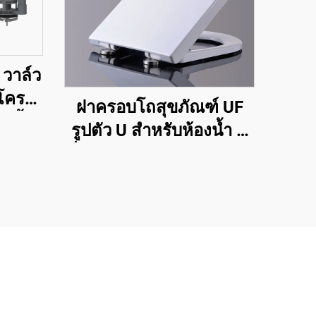
 วาล์ว
กโครก
ฝาครอบโถสุขภัณฑ์ UF
งชิ้น
รูปตัว U สำหรับห้องน้ำ ที่
นั่งโถส้วมแบบปลดออกได้
รวดเร็ว ปิดนุ่มนวล จากผู้
ผลิตเมืองเจิ่วโจว