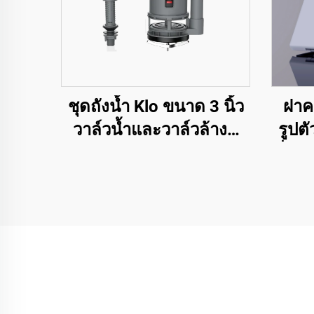
ชุดถังน้ำ Klo ขนาด 3 นิ้ว
ฝาค
วาล์วน้ำและวาล์วล้างคู่
รูปตั
สำหรับอุปกรณ์สุขภัณฑ์
นั่ง
Klo ด้วยราคาคุณภาพสูง
รวดเร
แต่ราคาถูก
ผ