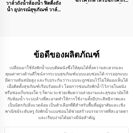
ชักโครกสำหรับชักโครก
วาล์วถังน้ำห้องน้ำ ฟิตติ้งถัง
แบบชิ้นเดียวและสองชิ้น
น้ำ อุปกรณ์สุขภัณฑ์ วาล์ว
โถส้วม วาล์วน้ำ UPC วาล์ว
ลอยถังน้ำ
ข้อดีของผลิตภัณฑ์
เปลี่ยนมาใช้ถังพักน้ำแบบติดผนังซึ่งให้คุณได้ทั้งความสะดวกและ
คุณค่าทางด้านดีไซน์จากระบบสุขภัณฑ์แบบแอบซ่อนได้ การออกแบบ
มีความทันสมัยสูง และรับประกันว่าระบบจะถูกซ่อนไว้ไม่ให้มองเห็นได้
เมื่อติดตั้งสุขภัณฑ์เรียบร้อยแล้ว โดยการซ่อนถังพักน้ำไว้ภายในผนัง
หรือช่องเก็บของใด ๆ ก็ตาม จะช่วยเพิ่มความสวยงามและสุขอนามัยให้
กับห้องน้ำ ระบบล้างที่สะอาดทำให้การใช้งานทั้งมีประสิทธิภาพและ
เป็นมิตรกับสิ่งแวดล้อม เป็นตัวเลือกที่ดีสำหรับพื้นที่อยู่อาศัยและเชิง
พาณิชย์ระดับหรู ถังพักน้ำแบบซ่อนได้ช่วยสร้างบรรยากาศที่สะอาดตา
และเรียบง่ายได้อย่างมีนัยสำคัญ