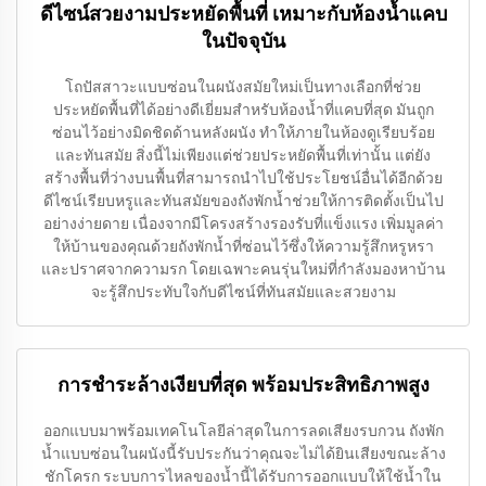
ดีไซน์สวยงามประหยัดพื้นที่ เหมาะกับห้องน้ำแคบ
ในปัจจุบัน
โถปัสสาวะแบบซ่อนในผนังสมัยใหม่เป็นทางเลือกที่ช่วย
ประหยัดพื้นที่ได้อย่างดีเยี่ยมสำหรับห้องน้ำที่แคบที่สุด มันถูก
ซ่อนไว้อย่างมิดชิดด้านหลังผนัง ทำให้ภายในห้องดูเรียบร้อย
และทันสมัย สิ่งนี้ไม่เพียงแต่ช่วยประหยัดพื้นที่เท่านั้น แต่ยัง
สร้างพื้นที่ว่างบนพื้นที่สามารถนำไปใช้ประโยชน์อื่นได้อีกด้วย
ดีไซน์เรียบหรูและทันสมัยของถังพักน้ำช่วยให้การติดตั้งเป็นไป
อย่างง่ายดาย เนื่องจากมีโครงสร้างรองรับที่แข็งแรง เพิ่มมูลค่า
ให้บ้านของคุณด้วยถังพักน้ำที่ซ่อนไว้ซึ่งให้ความรู้สึกหรูหรา
และปราศจากความรก โดยเฉพาะคนรุ่นใหม่ที่กำลังมองหาบ้าน
จะรู้สึกประทับใจกับดีไซน์ที่ทันสมัยและสวยงาม
การชำระล้างเงียบที่สุด พร้อมประสิทธิภาพสูง
ออกแบบมาพร้อมเทคโนโลยีล่าสุดในการลดเสียงรบกวน ถังพัก
น้ำแบบซ่อนในผนังนี้รับประกันว่าคุณจะไม่ได้ยินเสียงขณะล้าง
ชักโครก ระบบการไหลของน้ำนี้ได้รับการออกแบบให้ใช้น้ำใน