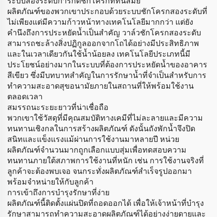
ระบบสองระดับการกดชักโครกที่ทันสมัย
ผลิตภัณฑ์ของพวกเขาประกอบด้วยระบบชักโครกสองระดับที่
ไม่เพียงแต่มีความก้าวหน้าทางเทคโนโลยีมากกว่า แต่ยัง
คำนึงถึงการประหยัดน้ำเป็นสำคัญ วาล์วชักโครกสองระดับ
สามารถชะล้างสิ่งปฏิกูลออกจากโถได้อย่างมีประสิทธิภาพ
และในเวลาเดียวกันใช้น้ำน้อยลง เทคโนโลยีประเภทนี้มี
ประโยชน์อย่างมากในระบบที่ต้องการประหยัดน้ำของอาคาร
สีเขียว ซึ่งมีบทบาทสำคัญในการรักษาน้ำที่จำเป็นสำหรับการ
ทำความสะอาดสุขอนามัยภายในสถานที่ให้พร้อมใช้งาน
ตลอดเวลา
สมรรถนะระยะยาวที่น่าเชื่อถือ
พวกเขาใช้วัสดุที่มีคุณสมบัติทางเคมีที่ไม่ละลายและมีความ
ทนทานเชิงกลในการสร้างผลิตภัณฑ์ ดังนั้นถังพักน้ำจึงปิด
สนิทและแข็งแรงแม้ผ่านการใช้งานมาหลายปี หน่วย
ผลิตภัณฑ์จำนวนมากถูกเลือกแบบสุ่มเพื่อทดสอบความ
ทนทานภายใต้สภาพการใช้งานที่หนัก เช่น การใช้งานจริงที่
ลูกค้าจะต้องพบเจอ จนกระทั่งผลิตภัณฑ์สำเร็จรูปออกมา
พร้อมจำหน่ายให้กับลูกค้า
การเข้าถึงการบำรุงรักษาที่ง่าย
ผลิตภัณฑ์นี้ติดตั้งแผ่นปิดที่ถอดออกได้ เพื่อให้เจ้าหน้าที่บำรุง
รักษาสามารถทำความสะอาดผลิตภัณฑ์ได้อย่างง่ายดายและ