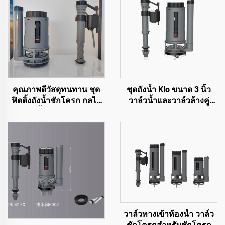
คุณภาพดีวัสดุทนทาน ชุด
ชุดถังน้ำ Klo ขนาด 3 นิ้ว
ฟิตติ้งถังน้ำชักโครก กลไก
วาล์วน้ำและวาล์วล้างคู่
การกดน้ำสำหรับสุขภัณฑ์
สำหรับอุปกรณ์สุขภัณฑ์ Klo
WC
ด้วยราคาคุณภาพสูงแต่
ราคาถูก
วาล์วทางเข้าห้องน้ำ วาล์ว