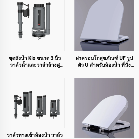
ชุดถังน้ำ Klo ขนาด 3 นิ้ว
ฝาครอบโถสุขภัณฑ์ UF รูป
วาล์วน้ำและวาล์วล้างคู่
ตัว U สำหรับห้องน้ำ ที่นั่ง
สำหรับอุปกรณ์สุขภัณฑ์ Klo
โถส้วมแบบปลดออกได้
ด้วยราคาคุณภาพสูงแต่
รวดเร็ว ปิดนุ่มนวล จากผู้
ราคาถูก
ผลิตเมืองเจิ่วโจว
วาล์วทางเข้าห้องน้ำ วาล์ว