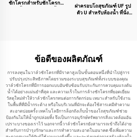
ชักโครกสำหรับชักโครก
ฝาครอบโถสุขภัณฑ์ UF รูป
แบบชิ้นเดียวและสองชิ้น
ตัว U สำหรับห้องน้ำ ที่นั่ง
โถส้วมแบบปลดออกได้
รวดเร็ว ปิดนุ่มนวล จากผู้
ผลิตเมืองเจิ่วโจว
ข้อดีของผลิตภัณฑ์
การลงทุนในวาล์วชักโครกที่มีราคาสูงเป็นขั้นตอนหนึ่งที่นำไปสู่การ
ปรับปรุงประสิทธิภาพโดยรวมของระบบสุขภัณฑ์ทั้งระบบของคุณ
วาล์วชักโครกที่มีการออกแบบอันซับซ้อนรับประกันการควบคุมแรงดัน
น้ำได้อย่างแม่นยำที่สุด และความเร็วในการล้างชักโครกที่ยอดเยี่ยม
วัสดุใหม่ทำให้วาล์วชักโครกทนต่อการกัดกร่อน เหมาะสำหรับใช้งาน
ในพื้นที่ที่มีน้ำกระด้าง หรือในบริเวณที่มักจะต้องใช้สารเคมีทำความ
สะอาดบ่อยครั้ง เทคโนโลยีการล็อกถังเก็บน้ำของโถสุขภัณฑ์ช่วย
ป้องกันไม่ให้น้ำถูกปล่อยทิ้ง จึงเป็นการอนุรักษ์ทรัพยากรสิ่งแวดล้อมอัน
เปราะบางของเราไว้ นอกจากนี้วาล์วชักโครกยังสามารถเข้าถึงได้ง่าย
สำหรับการบำรุงรักษาและการทำความสะอาดในอนาคต ซึ่งเพิ่มความ
สะดวกสบายให้กับผู้ใช้งานมากยิ่งขึ้น และจะส่งผลต่อการสร้างห้องน้ำ