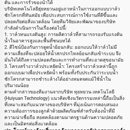
ตัน และการรั่วของน้ำได้
บริษัทเทคโนโลยีฮุ่ยหยวนอยู่แถวหน้าในการออกแบบวาล์ว
ชักโครกที่ทันสมัย เพื่อประสบการณ์การใช้งานที่ดีขึ้นและ
ปลอดภัยต่อสิ่งแวดล้อม โดยทีมวิจัยและพัฒนาของบริษัท
กำลังดำเนินการในเรื่องต่อไปนี้:
1. วาล์วทนแรงดันสูง: การผลิตวาล์วที่สามารถรองรับแรงดัน
น้ำในอาคารสูงและพื้นที่ชนบทได้
2. ดีไซน์ป้องกันการดูดน้ำย้อนกลับ: ออกแบบให้วาล์วไม่มี
ความเสี่ยงที่จะปล่อยให้น้ำสกปรกไหลย้อนกลับเข้าระบบ จึง
มั่นใจได้ถึงความปลอดภัยและการทำงานที่สะอาดสุขอนามัย
3. โครงสร้างวาล์วประหยัดน้ำ: โครงสร้างวาล์วเหล่านี้ถูก
ออกแบบมาเพื่อประหยัดน้ำ พร้อมทั้งรับประกันว่าระบบน้ำ
ชักโครกสามารถชำระล้างได้อย่างหมดจดแม้ใช้น้ำใน
ปริมาณน้อย
ตามคำกล่าวของทีมงานจากบริษัท หุยหยวน เทคโนโลยี
(Huiyuan Technology) แนวคิดเชิงนวัตกรรมเหล่านี้ถือเป็นสิ่ง
ที่เหมาะสมกับแนวทางของบริษัทฯ ที่มุ่งเน้นการตอบสนอง
ความต้องการของลูกค้าด้วยผลิตภัณฑ์สำหรับห้องน้ำที่มี
ความน่าเชื่อถือ สอดคล้องตามมาตรฐานด้านความปลอดภัย
และเป็นมิตรต่อสิ่งแวดล้อม