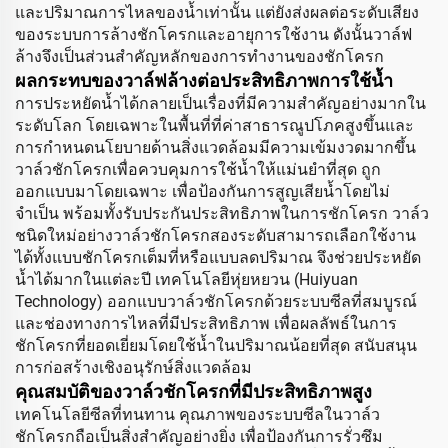
และปริมาณการไหลของน้ำเท่านั้น แต่ยังส่งผลต่อระดับเสียง
ของระบบการล้างชักโครกและอายุการใช้งาน ดังนั้นวาล์ฟ
ล้างจึงเป็นส่วนสำคัญหลักของการทำงานของชักโครก
ผลกระทบของวาล์ฟล้างต่อประสิทธิภาพการใช้น้ำ
การประหยัดน้ำได้กลายเป็นเรื่องที่มีความสำคัญอย่างมากใน
ระดับโลก โดยเฉพาะในพื้นที่ที่ค่าสาธารณูปโภคสูงขึ้นและ
การกำหนดนโยบายด้านสิ่งแวดล้อมมีความเข้มงวดมากขึ้น
วาล์วชักโครกเพื่อควบคุมการใช้น้ำให้แม่นยำที่สุด ถูก
ออกแบบมาโดยเฉพาะ เพื่อป้องกันการสูญเสียน้ำโดยไม่
จำเป็น พร้อมทั้งรับประกันประสิทธิภาพในการชักโครก วาล์ว
ชนิดใหม่อย่างวาล์วชักโครกสองระดับสามารถเลือกใช้งาน
ได้ทั้งแบบชักโครกเต็มที่หรือแบบลดปริมาณ จึงช่วยประหยัด
น้ำได้มากในแต่ละปี เทคโนโลยีหุ่ยหยวน (Huiyuan
Technology) ออกแบบวาล์วชักโครกด้วยระบบซีลที่สมบูรณ์
และช่องทางการไหลที่มีประสิทธิภาพ เพื่อผลลัพธ์ในการ
ชักโครกที่ยอดเยี่ยมโดยใช้น้ำในปริมาณน้อยที่สุด สนับสนุน
การก่อสร้างเชิงอนุรักษ์สิ่งแวดล้อม
คุณสมบัติของวาล์วชักโครกที่มีประสิทธิภาพสูง
เทคโนโลยีซีลที่ทนทาน คุณภาพของระบบซีลในวาล์ว
ชักโครกถือเป็นสิ่งสำคัญอย่างยิ่ง เพื่อป้องกันการรั่วซึม