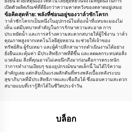
ยั่งยืน ด้วยเหตุนี้เอง เทคโนโลยีฮุ่ยหยวนจึงไม่หยุดนิ่งในการ
เปิดตัวผลิตภัณฑ์ที่ดียิ่งกว่าความคาดหวังของตลาดอยู่เสมอ
ข้อคิดสุดท้าย: พลังที่ซ่อนอยู่ของวาล์วชักโครก
วาล์วชักโครกเป็นหนึ่งในอุปกรณ์ในห้องน้ำที่แทบจะมองไม่
เห็น แต่มีบทบาทสำคัญในการรักษาความสะอาด การ
ประหยัดน้ำ และการสร้างความสะดวกสบายให้ผู้ใช้งาน วาล์ว
คุณภาพสูงจากเทคโนโลยีฮุ่ยหยวน จะช่วยให้เจ้าของ
ทรัพย์สิน ผู้รับเหมา และผู้ค้าปลีกสามารถดำเนินงานได้อย่าง
ยั่งยืนและคุ้มค่า มีประสิทธิภาพที่ดีขึ้น และลดผลกระทบต่อสิ่ง
แวดล้อม สิ่งที่คุณอาจไม่เคยนึกถึงมาก่อนคือการตระหนัก
ว่าการทำงานเงียบๆ ของอุปกรณ์ขนาดเล็กนี้ ไม่ได้ไร้ความ
สำคัญเลย แต่กลับเป็นแรงผลักดันที่ทรงพลังเบื้องหลังระบบ
สุขาภิบาลที่มีประสิทธิภาพและเชื่อถือได้ ซึ่งมอบความสะดวก
สบายแบบที่เรารู้สึกได้ในชีวิตประจำวัน
บล็อก