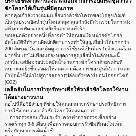
ประโยชน์ทางด้านสิ่งแวดล้อมจากการอัปเกรดชุดวาล์ว
ชักโครกให้เป็นรุ่นที่มีคุณภาพ
หากคุณกำลังวางแผนเปลี่ยนวาล์วชักโครกของโถสุขภัณฑ์
เป็นรุ่นประหยัดน้ำรุ่นใหม่ล่าสุด คุณกำลังมีส่วนร่วมในการส่ง
เสริมการพัฒนาอย่างยั่งยืนอย่างแท้จริง
ขอเสนอตัวอย่างหนึ่งที่อาจทำให้คุณสนใจ หน่วยชักโครก
อัตโนมัติที่ทำงานผิดปกติสามารถทำให้สูญเสียน้ำได้มากกว่า
200 ลิตรต่อวัน ลองคิดดูว่า การใช้รุ่นที่เป็นมิตรกับสิ่งแวดล้อม
มากขึ้น เราไม่เพียงแต่จะหยุดการสูญเสียน้ำในลักษณะนี้
เท่านั้น แต่ยังช่วยประหยัดน้ำผ่านการชักโครกด้วยระดับที่
เหมาะสมยิ่งขึ้น ส่งผลให้ลดความต้องการของศูนย์จัดการและ
บำบัดน้ำซึ่งนำไปสู่การลดการปล่อยก๊าซคาร์บอนไดออกไซด์
(CO2)
เคล็ดลับในการบำรุงรักษาเพื่อให้วาล์วชักโครกใช้งาน
ได้อย่างยาวนาน
ต่อไปนี้คือวิธีง่ายๆ ที่ช่วยให้คุณสามารถรักษาประสิทธิภาพ
การใช้งานของวาล์วชักโครกให้คงทนถาวร:
1. การตรวจสอบเป็นประจำ: ควรทำการตรวจเช็กอย่าง
รวดเร็วทุก 3-6 เดือน เพื่อตรวจสอบการรั่วซึมที่มองไม่เห็น
หรือปัญหาการเติมน้ำช้า