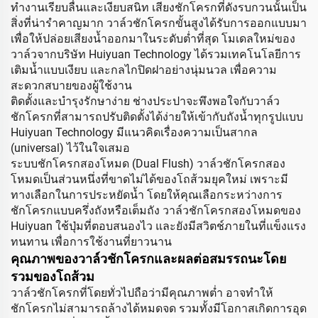
ทำงานเรียบลื่นและเงียบสนิท เสียงชักโครกที่ดังรบกวนนั้นเป็น
สิ่งที่น่ารำคาญมาก วาล์วชักโครกขั้นสูงได้รับการออกแบบมา
เพื่อให้ปล่อยเสียงน้ำออกมาในระดับต่ำที่สุด โมเดลใหม่ของ
วาล์วจากบริษัท Huiyuan Technology ได้รวมเทคโนโลยีการ
เติมน้ำแบบเงียบ และกลไกปิดฝาอย่างนุ่มนวล เพื่อความ
สะดวกสบายของผู้ใช้งาน
ติดตั้งและบำรุงรักษาง่าย ช่างประปาจะพึงพอใจกับวาล์ว
ชักโครกที่สามารถปรับติดตั้งได้ง่ายให้เข้ากับถังน้ำทุกรูปแบบ
Huiyuan Technology มีแนวคิดเรื่องความเป็นสากล
(universal) ไว้ในใจเสมอ
ระบบชักโครกสองโหมด (Dual Flush) วาล์วชักโครกสอง
โหมดเป็นส่วนหนึ่งที่ขาดไม่ได้ของโถส้วมยุคใหม่ เพราะมี
ทางเลือกในการประหยัดน้ำ โดยให้คุณเลือกระหว่างการ
ชักโครกแบบครึ่งถังหรือเต็มถัง วาล์วชักโครกสองโหมดของ
Huiyuan ใช้ปุ่มที่ตอบสนองไว และยังมีสวิตช์ภายในที่แข็งแรง
ทนทาน เพื่อการใช้งานที่ยาวนาน
คุณภาพของวาล์วชักโครกและผลต่อสมรรถนะโดย
รวมของโถส้วม
วาล์วชักโครกที่โดยทั่วไปถือว่ามีคุณภาพต่ำ อาจทำให้
ชักโครกไม่สามารถล้างได้หมดจด รวมทั้งมีโอกาสเกิดการอุด