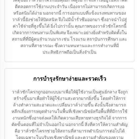
วัสดุของวาล์วชักโครกนี้มีคุณภาพสูงมาก จึงทำให้อยู่ในสภาพที่
ดีตลอดการใช้งานประจำวัน เนื่องจากไม่สามารถเกิดการงอ
หรือสนิมได้ง่าย นอกจากนี้ การออกแบบที่แข็งแรงทนทานของ
วาล์วนี้ยังช่วยให้ปิดสนิท จึงไม่มีน้ำรั่วซึมออกมา ซึ่งอาจนำไปสู่
ค่าใช้จ่ายที่สูงขึ้นได้ ยิ่งไปกว่านั้น คุณภาพของวาล์วชักโครกนี้
เกิดจากการทนทานเป็นพิเศษ จึงเหมาะอย่างยิ่งสำหรับติดตั้งใน
สถานที่ที่มีผู้คนจำนวนมาก เช่น โรงแรม สถาบันการศึกษา และ
สถานที่สาธารณะ ซึ่งความทนทานและการทำงานที่มี
ประสิทธิภาพถือเป็นสิ่งจำเป็น
การบำรุงรักษาง่ายและรวดเร็ว
วาล์วชักโครกถูกออกแบบมาเพื่อให้ผู้ใช้งานเป็นศูนย์กลาง จึงถูก
สร้างขึ้นมาเพื่อทำให้ผู้ใช้งานสะดวกมากยิ่งขึ้น โดยทำให้การ
ล้างทำความสะอาดและเปลี่ยนวาล์วง่ายขึ้น ดังนั้นจึงสามารถ
หลีกเลี่ยงการหยุดทำงานในพื้นที่เชิงพาณิชย์หรือพื้นที่ที่มีการใช้
งานหนักซึ่งอาจส่งผลให้เกิดความเสียหายทางธุรกิจได้ จากการ
ตัดขั้นตอนที่ไม่จำเป็นออกไป นอกจากนี้ สิ่งที่ควรให้ความสำคัญ
คือ วาล์วชักโครกช่วยให้สถานที่สามารถดำเนินการต่อไปได้
โดยเฉพาะในบริบทเชิงพาณิชย์ และความสำคัญของความ