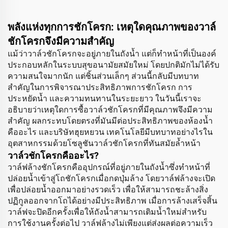
พลังแห่งทุกการชักโครก: เหตุใดคุณภาพของวาล์
ชักโครกจึงมีความสำคัญ
แม้ว่าวาล์วชักโครกจะอยู่ภายในถังน้ำ แต่ก็ทำหน้าที่เป็นองค์
ประกอบหลักในระบบสุขอนามัยสมัยใหม่ โดยปกติมักไม่ได้รับ
ความสนใจมากนัก แต่ชิ้นส่วนเล็กๆ ส่วนนี้กลับมีบทบาท
สำคัญในการพิจารณาประสิทธิภาพการชักโครก การ
ประหยัดน้ำ และความทนทานในระยะยาว ในวันนี้เราจะ
อธิบายว่าเหตุใดการซื้อวาล์วชักโครกที่มีคุณภาพจึงมีความ
สำคัญ ผลกระทบโดยตรงที่มันมีต่อประสิทธิภาพของห้องน้ำ
คืออะไร และบริษัทฮุยหยวน เทคโนโลยีมีบทบาทอย่างไรใน
อุตสาหกรรมด้วยโซลูชันวาล์วชักโครกที่ทันสมัยล้ำหน้า
วาล์วชักโครกคืออะไร?
วาล์ฟล้างชักโครกคืออุปกรณ์ที่อยู่ภายในถังน้ำซึ่งทำหน้าที่
ปล่อยน้ำเข้าสู่โถชักโครกเมื่อกดปุ่มล้าง โดยวาล์ฟล้างจะเปิด
เพื่อปล่อยน้ำออกมาอย่างรวดเร็ว เพื่อให้สามารถชะล้างสิ่ง
ปฏิกูลออกจากโถได้อย่างมีประสิทธิภาพ เมื่อการล้างเสร็จสิ้น
วาล์ฟจะปิดอีกครั้งเพื่อให้ถังน้ำสามารถเติมน้ำใหม่สำหรับ
การใช้งานครั้งต่อไป วาล์ฟล้างไม่เพียงแต่ส่งผลต่อความเร็ว