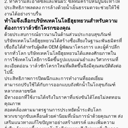
2. ทำความสะอาดซีลและพื้นผิว: ซีลที่มีคราบหินปูนจะทำให้
ประสิทธิภาพลดลง การล้างด้วยน้ำเย็นธรรมดาจะช่วยให้ใช้
งานได้อย่างราบรื่น
ทำไมจึงเลือกบริษัทเทคโนโลยีฮุยหยวนสำหรับความ
ต้องการวาล์วชักโครกของคุณ
ด้วยประสบการณ์ยาวนานในด้านส่วนประกอบสุขภัณฑ์
บริษัทเทคโนโลยีฮุยหยวนได้สร้างชื่อเสียงในฐานะพันธมิตรที่
เชื่อถือได้สำหรับผู้ผลิต OEM ผู้พัฒนาโครงการ และผู้ค้าปลีก
จากทั่วโลก บริษัทเทคโนโลยีฮุยหยวนได้แสดงศักยภาพใน
การใช้เทคโนโลยีการฉีดขึ้นรูปแบบแม่นยำและวิศวกรรมที่
ละเอียดอ่อน วาล์วชักโครกใหม่ที่ผลิตขึ้นจึงมีคุณสมบัติดังต่อ
ไปนี้:
ประสิทธิภาพการปิดผนึกและการทำงานที่ยอดเยี่ยม
สามารถปรับใช้ได้กับการออกแบบถังพักน้ำในโถสุขภัณฑ์
หลากหลายชนิด
มีทางออกที่ใช้งานได้จริงในราคาที่แข่งขันได้โดยไม่ลดทอน
คุณภาพ
สอดคล้องตามมาตรฐานการประหยัดน้ำระดับโลก
พวกเขาถูกขับเคลื่อนด้วยค่านิยมที่เน้นการนำด้วยคุณภาพ ส่ง
เสริมแนวทางแก้ไขปัญหาอย่างสร้างสรรค์ และเพิ่มความ