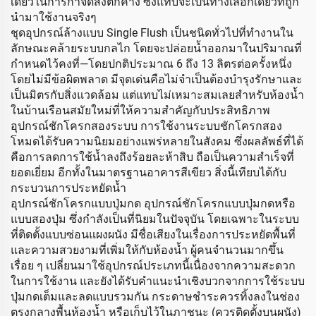
เดียวในการกำจัดสิ่งตกค้าง ซึ่งแทบจะเป็นทางเลือกเดียวที่ถูก
นำมาใช้งานจริงๆ
ชุดอุปกรณ์ล้างแบบ Single Flush เป็นชนิดทั่วไปที่ทำงานใน
ลักษณะคล้ายระบบกลไก โดยจะปล่อยน้ำออกมาในปริมาณที่
กำหนดไว้คงที่—โดยปกติประมาณ 6 ถึง 13 ลิตรต่อครั้งหนึ่ง
โดยไม่มีข้อผิดพลาด มีจุดเด่นคือไม่จำเป็นต้องบำรุงรักษาและ
เป็นมิตรกับสิ่งแวดล้อม แต่แทบไม่เหมาะสมเลยสำหรับห้องน้ำ
ในบ้านเรือนสมัยใหม่ที่ให้ความสำคัญกับประสิทธิภาพ
อุปกรณ์ชักโครกสองระบบ การใช้งานระบบชักโครกสอง
โหมดได้รับความนิยมอย่างแพร่หลายในสังคม ซึ่งผลลัพธ์ที่ได้
คือการลดการใช้น้ำลงถึงร้อยละห้าสิบ ถือเป็นความสำเร็จที่
ยอดเยี่ยม อีกทั้งในมาตรฐานอาคารสีเขียว สิ่งนี้เทียบได้กับ
กระบวนการประหยัดน้ำ
อุปกรณ์ชักโครกแบบปุ่มกด อุปกรณ์ชักโครกแบบปุ่มกดหรือ
แบบสองปุ่ม ซึ่งกำลังเป็นที่นิยมในปัจจุบัน โดยเฉพาะในระบบ
ที่ติดตั้งแบบซ่อนแผงผนัง มีชื่อเสียงในเรื่องการประหยัดพื้นที่
และความสวยงามที่เพิ่มให้กับห้องน้ำ ผู้คนจำนวนมากขึ้น
เรื่อย ๆ เปลี่ยนมาใช้อุปกรณ์ประเภทนี้เนื่องจากความสะดวก
ในการใช้งาน และยังได้รับคำแนะนำเชิงบวกจากการใช้ระบบ
ปุ่มกดเต็มและลดแบบรวมกัน กระดาษชำระควรทิ้งลงในช่อง
ตรงกลางพื้นห้องน้ำ หรือเก็บไว้ในภาชนะ (ควรติดตั้งบนผนัง)