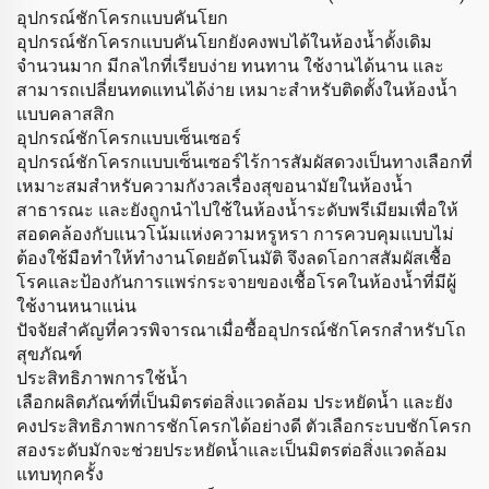
อุปกรณ์ชักโครกแบบคันโยก
อุปกรณ์ชักโครกแบบคันโยกยังคงพบได้ในห้องน้ำดั้งเดิม
จำนวนมาก มีกลไกที่เรียบง่าย ทนทาน ใช้งานได้นาน และ
สามารถเปลี่ยนทดแทนได้ง่าย เหมาะสำหรับติดตั้งในห้องน้ำ
แบบคลาสสิก
อุปกรณ์ชักโครกแบบเซ็นเซอร์
อุปกรณ์ชักโครกแบบเซ็นเซอร์ไร้การสัมผัสดวงเป็นทางเลือกที่
เหมาะสมสำหรับความกังวลเรื่องสุขอนามัยในห้องน้ำ
สาธารณะ และยังถูกนำไปใช้ในห้องน้ำระดับพรีเมียมเพื่อให้
สอดคล้องกับแนวโน้มแห่งความหรูหรา การควบคุมแบบไม่
ต้องใช้มือทำให้ทำงานโดยอัตโนมัติ จึงลดโอกาสสัมผัสเชื้อ
โรคและป้องกันการแพร่กระจายของเชื้อโรคในห้องน้ำที่มีผู้
ใช้งานหนาแน่น
ปัจจัยสำคัญที่ควรพิจารณาเมื่อซื้ออุปกรณ์ชักโครกสำหรับโถ
สุขภัณฑ์
ประสิทธิภาพการใช้น้ำ
เลือกผลิตภัณฑ์ที่เป็นมิตรต่อสิ่งแวดล้อม ประหยัดน้ำ และยัง
คงประสิทธิภาพการชักโครกได้อย่างดี ตัวเลือกระบบชักโครก
สองระดับมักจะช่วยประหยัดน้ำและเป็นมิตรต่อสิ่งแวดล้อม
แทบทุกครั้ง