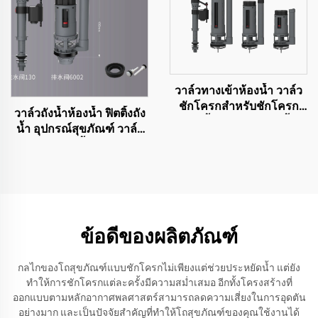
วาล์วทางเข้าห้องน้ำ วาล์ว
ชักโครกสำหรับชักโครก
วาล์วถังน้ำห้องน้ำ ฟิตติ้งถัง
แบบชิ้นเดียวและสองชิ้น
น้ำ อุปกรณ์สุขภัณฑ์ วาล์ว
โถส้วม วาล์วน้ำ UPC วาล์ว
ลอยถังน้ำ
ข้อดีของผลิตภัณฑ์
กลไกของโถสุขภัณฑ์แบบชักโครกไม่เพียงแต่ช่วยประหยัดน้ำ แต่ยัง
ทำให้การชักโครกแต่ละครั้งมีความสม่ำเสมอ อีกทั้งโครงสร้างที่
ออกแบบตามหลักอากาศพลศาสตร์สามารถลดความเสี่ยงในการอุดตัน
อย่างมาก และเป็นปัจจัยสำคัญที่ทำให้โถสุขภัณฑ์ของคุณใช้งานได้