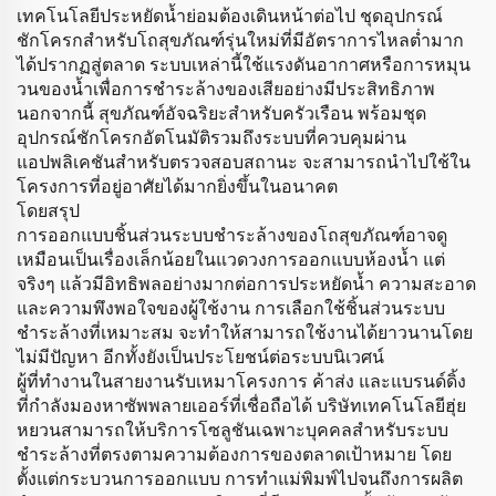
เทคโนโลยีประหยัดน้ำย่อมต้องเดินหน้าต่อไป ชุดอุปกรณ์
ชักโครกสำหรับโถสุขภัณฑ์รุ่นใหม่ที่มีอัตราการไหลต่ำมาก
ได้ปรากฏสู่ตลาด ระบบเหล่านี้ใช้แรงดันอากาศหรือการหมุน
วนของน้ำเพื่อการชำระล้างของเสียอย่างมีประสิทธิภาพ
นอกจากนี้ สุขภัณฑ์อัจฉริยะสำหรับครัวเรือน พร้อมชุด
อุปกรณ์ชักโครกอัตโนมัติรวมถึงระบบที่ควบคุมผ่าน
แอปพลิเคชันสำหรับตรวจสอบสถานะ จะสามารถนำไปใช้ใน
โครงการที่อยู่อาศัยได้มากยิ่งขึ้นในอนาคต
โดยสรุป
การออกแบบชิ้นส่วนระบบชำระล้างของโถสุขภัณฑ์อาจดู
เหมือนเป็นเรื่องเล็กน้อยในแวดวงการออกแบบห้องน้ำ แต่
จริงๆ แล้วมีอิทธิพลอย่างมากต่อการประหยัดน้ำ ความสะอาด
และความพึงพอใจของผู้ใช้งาน การเลือกใช้ชิ้นส่วนระบบ
ชำระล้างที่เหมาะสม จะทำให้สามารถใช้งานได้ยาวนานโดย
ไม่มีปัญหา อีกทั้งยังเป็นประโยชน์ต่อระบบนิเวศน์
ผู้ที่ทำงานในสายงานรับเหมาโครงการ ค้าส่ง และแบรนด์ดิ้ง
ที่กำลังมองหาซัพพลายเออร์ที่เชื่อถือได้ บริษัทเทคโนโลยีฮุ่ย
หยวนสามารถให้บริการโซลูชันเฉพาะบุคคลสำหรับระบบ
ชำระล้างที่ตรงตามความต้องการของตลาดเป้าหมาย โดย
ตั้งแต่กระบวนการออกแบบ การทำแม่พิมพ์ไปจนถึงการผลิต