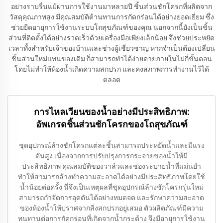
อย่างราบรื่นแม้ผ่านการใช้งานมาหลายปี ชิ้นส่วนชักโครกที่ผลิตจาก
วัสดุคุณภาพสูง มีคุณสมบัติต้านทานการกัดกร่อนได้อย่างยอดเยี่ยม ซึ่ง
ช่วยยืดอายุการใช้งานระบบโถสุขภัณฑ์ของคุณ นอกจากนี้ยังเป็นชิ้น
ส่วนที่ติดตั้งได้อย่างรวดเร็วด้วยเครื่องมือเพียงเล็กน้อย จึงช่วยประหยัด
เวลาทั้งสำหรับเจ้าของบ้านและช่างผู้เชี่ยวชาญ หากจำเป็นต้องเปลี่ยน
ชิ้นส่วนใหม่แทนของเดิม ก็สามารถทำได้ง่ายดายภายในไม่กี่ขั้นตอน
โดยไม่ทำให้ห้องน้ำเกิดความสกปรก และคงสภาพการทำงานไว้ได้
ตลอด
การไหลเวียนของน้ำอย่างมีประสิทธิภาพ:
อัพเกรดชิ้นส่วนชักโครกของโถสุขภัณฑ์
ชุดอุปกรณ์ล้างชักโครกแต่ละชิ้นสามารถประหยัดน้ำและมีแรง
ดันสูง เนื่องจากการปรับปรุงการกระจายของน้ำให้มี
ประสิทธิภาพ คุณสมบัติของวาล์วและช่องระบายน้ำที่แม่นยำ
ทำให้สามารถล้างทำความสะอาดได้อย่างมีประสิทธิภาพโดยใช้
น้ำน้อยต่อครั้ง นี่จึงเป็นเหตุผลที่ชุดอุปกรณ์ล้างชักโครกรุ่นใหม่
สามารถกำจัดการอุดตันได้อย่างหมดจด และรักษาความสะอาด
ของห้องน้ำให้ปราศจากสิ่งสกปรกอยู่เสมอ ตัวผลิตภัณฑ์มีความ
ทนทานต่อการกัดกร่อนที่เกิดจากน้ำกระด้าง จึงมีอายุการใช้งาน