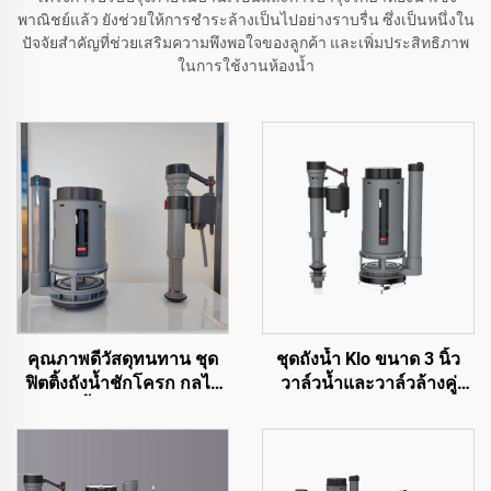
พาณิชย์แล้ว ยังช่วยให้การชำระล้างเป็นไปอย่างราบรื่น ซึ่งเป็นหนึ่งใน
ปัจจัยสำคัญที่ช่วยเสริมความพึงพอใจของลูกค้า และเพิ่มประสิทธิภาพ
ในการใช้งานห้องน้ำ
คุณภาพดีวัสดุทนทาน ชุด
ชุดถังน้ำ Klo ขนาด 3 นิ้ว
ฟิตติ้งถังน้ำชักโครก กลไก
วาล์วน้ำและวาล์วล้างคู่
การกดน้ำสำหรับสุขภัณฑ์
สำหรับอุปกรณ์สุขภัณฑ์ Klo
WC
ด้วยราคาคุณภาพสูงแต่
ราคาถูก