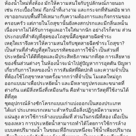
ห้องน้ำใหม่ทั้งห้อง มักให้ความสนใจกับรูปลักษณ์ภายนอก
เช่น กระเบื้องใหม่ ก๊อกน้ำที่เงางาม และกระจกที่ทันสมัย พวก
เขาออกแบบพื้นที่ให้เหมาะกับความต้องการและกิจกรรมของ
ครอบครัว แต่ภายในโถสุขานั้นยังคงสกปรกและมีกลิ่นเหม็น
เนื่องจากไม่ได้รับการดูแลเอาใจใส่มากนัก อย่างไรก็ตาม ส่วน
ประกอบที่สำคัญที่สุดของโถสุขนั้คือชุดสายฉีดชำระ
เหตุใดเราจึงควรให้ความสนใจกับชุดสายฉีดชำระโถสุขา?
เป็นส่วนที่สำคัญที่สุดในบรรทัดของการใช้น้ำ เป็นส่วนที่
ประหยัดน้ำได้ดีที่สุดและมีประสิทธิภาพมากที่สุด การเสียหาย
ของชิ้นส่วนต่างๆ ในห้องน้ำจะนำไปสู่ปัญหาการอุดตัน ปัญหา
เกี่ยวกับการไหลของน้ำ การสัมผัสที่ผิดปกติ และความจำเป็น
ที่ต้องใช้โถสุขาหลายครั้งมากกว่าที่จำเป็น โมเดลใหม่ถูก
ออกแบบมาเพื่อประหยัดน้ำ และมีหลายรูปทรงและขนาดที่
ต่างกัน แต่มีสิ่งหนึ่งที่เหมือนกัน คือทำมาจากวัสดุที่ใช้งานได้
ดีที่สุด
ชุดอุปกรณ์ล้างชักโครกแบบเก่าแบ่งออกเป็นสองประเภท
ได้แก่ ประเภทแรกเหมาะสำหรับเมื่อสิ่งปฏิกูลมีความหนา
แน่นสูง ควรใช้การล้างแบบเต็มที่ ส่วนในกรณีที่สอง เมื่อเป็น
ของเหลว การประหยัดน้ำสามารถทำได้โดยการใช้การล้าง
แบบลดปริมาณน้ำ ในขณะที่อีกแบบหนึ่งจะใช้น้ำเพียงปริมาณ