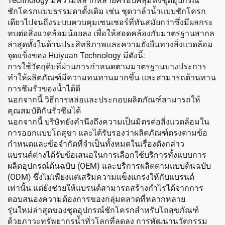
Technology มีความหลากหลายครอบคลุมทั้งชุดอุปกรณ์
ชักโครกแบบธรรมดาดั้งเดิม เช่น ชุดวาล์วน้ำแบบชักโครก
เดียวไปจนถึงระบบควบคุมเซนเซอร์ที่ทันสมัยกว่าซึ่งมีผลกระ
ทบต่อสิ่งแวดล้อมน้อยลง เพื่อให้สอดคล้องกับมาตรฐานสากล
ล่าสุดทั้งในด้านประสิทธิภาพและความยั่งยืนทางสิ่งแวดล้อม
จุดแข็งของ Huiyuan Technology มีดังนี้:
การใช้วัตถุดิบที่ผ่านการกำหนดตามมาตรฐานบางประการ
ทำให้ผลิตภัณฑ์มีความทนทานมากขึ้น และสามารถต้านทาน
การซึมรั่วของน้ำได้ดี
นอกจากนี้ วิธีการหล่อและประกอบผลิตภัณฑ์สามารถให้
คุณสมบัติกันรั่วซึมได้
นอกจากนี้ บริษัทยังคำนึงถึงความเป็นมิตรต่อสิ่งแวดล้อมใน
การออกแบบโถสุขา และได้รับรองว่าผลิตภัณฑ์ตรงตามข้อ
กำหนดและข้อจำกัดที่จำเป็นทั้งหมดในเรื่องดังกล่าว
แบรนด์ต่างได้รับข้อเสนอในการเลือกใช้บริการทั้งแบบการ
ผลิตอุปกรณ์ต้นฉบับ (OEM) และบริการผลิตตามแบบต้นฉบับ
(ODM) ซึ่งไม่เพียงแต่เสริมความแข็งแกร่งให้กับแบรนด์
เท่านั้น แต่ยังช่วยให้แบรนด์สามารถสร้างกำไรได้จากการ
ตอบสนองความต้องการของกลุ่มตลาดที่หลากหลาย
รุ่นใหม่ล่าสุดของชุดอุปกรณ์ชักโครกสำหรับโถสุขภัณฑ์
ด้วยภาวะทรัพยากรน้ำทั่วโลกที่ลดลง การพัฒนานวัตกรรม