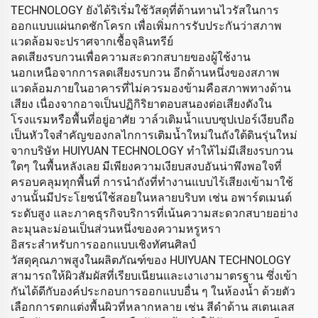
TECHNOLOGY ยังได้ริเริ่มใช้วัสดุที่ต้านทานไวรัสในการ
ออกแบบแผ่นกดชักโครก เพื่อเพิ่มการรับประกันว่าสภาพ
แวดล้อมจะปราศจากเชื้อจุลินทรีย์
ลดเสียงรบกวนเพื่อความสะดวกสบายของผู้ใช้งาน
นอกเหนือจากการลดเสียงรบกวน อีกด้านหนึ่งของสภาพ
แวดล้อมภายในอาคารที่ไม่ควรมองข้ามคือสภาพทางด้าน
เสียง เนื่องจากอาจเป็นปฏิกิริยาตอบสนองต่อเสียงดังใน
โรงแรมหรือพื้นที่อยู่อาศัย วาล์วเติมน้ำแบบซุปเปอร์เงียบถือ
เป็นหัวใจสำคัญของกลไกการเติมน้ำใหม่ในถังใต้ดินรุ่นใหม่
จากบริษัท HUIYUAN TECHNOLOGY ทำให้ไม่มีเสียงรบกวน
ใดๆ ในพื้นหลังเลย มีเพียงความเงียบสงบอันน่าพึงพอใจที่
ครอบคลุมทุกพื้นที่ การนำถังที่ทำงานแบบไร้เสียงเข้ามาใช้
งานนั้นมีประโยชน์ใช้สอยในหลายบริบท เช่น อพาร์ตเมนต์
ระดับสูง และภาคธุรกิจบริการที่เน้นความสะดวกสบายอย่าง
ละมุนละม่อนเป็นส่วนหนึ่งของความหรูหรา
อิสระสำหรับการออกแบบเชิงทัศนศิลป์
วัสดุคุณภาพสูงในผลิตภัณฑ์ของ HUIYUAN TECHNOLOGY
สามารถให้ผิวสัมผัสที่เรียบเนียนและเงาเงามาตรฐาน ซึ่งเข้า
กันได้ดีกับองค์ประกอบการออกแบบอื่น ๆ ในห้องน้ำ ด้วยตัว
เลือกการตกแต่งพื้นผิวที่หลากหลาย เช่น สีดำด้าน สเตนเลส