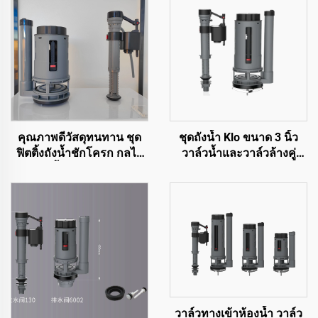
คุณภาพดีวัสดุทนทาน ชุด
ชุดถังน้ำ Klo ขนาด 3 นิ้ว
ฟิตติ้งถังน้ำชักโครก กลไก
วาล์วน้ำและวาล์วล้างคู่
การกดน้ำสำหรับสุขภัณฑ์
สำหรับอุปกรณ์สุขภัณฑ์ Klo
WC
ด้วยราคาคุณภาพสูงแต่
ราคาถูก
วาล์วทางเข้าห้องน้ำ วาล์ว