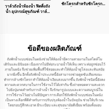
ชักโครกสำหรับชักโครก
วาล์วถังน้ำห้องน้ำ ฟิตติ้งถัง
แบบชิ้นเดียวและสองชิ้น
น้ำ อุปกรณ์สุขภัณฑ์ วาล์ว
โถส้วม วาล์วน้ำ UPC วาล์ว
ลอยถังน้ำ
ข้อดีของผลิตภัณฑ์
ถังพักน้ำแบบซ่อนในผนังช่วยให้ห้องน้ำมีความสวยงามในสไตล์โม
เดิร์นและมินิมอล เนื่องจากไม่มีท่อระบายน้ำให้เห็น เพราะท่อถูกซ่อนไว้
ภายในผนัง จึงช่วยเพิ่มพื้นที่ใช้สอยและทำให้ห้องน้ำดูโล่งและทันสมัย
มากยิ่งขึ้น อีกทั้งถังพักน้ำประเภทนี้ยังสามารถช่วยดูดซับเสียงขณะ
ทำการล้างชักโครก ทำให้ห้องน้ำเงียบสงบมากขึ้น ถังพักน้ำชนิดนี้ยังคง
ความสะดวกสบายในการใช้งานไว้ได้เท่ากัน ซึ่งถ่ายทอดความสะดวก
ไปยังปุ่มกดสำหรับการล้างน้ำ จึงรักษารูปแบบและความสมบูรณ์ใน
การใช้งานไว้อย่างไม่มีปัญหา การเลือกใช้ถังพักน้ำแบบซ่อนในผนัง
เป็นทางเลือกที่ดีสำหรับการปรับปรุงห้องน้ำในปัจจุบัน ช่วยให้บริเวณ
โดยรอบรู้สึกสะอาด มีระเบียบ และสุขอนามัยดีเยี่ยม พร้อมทั้งมอบ