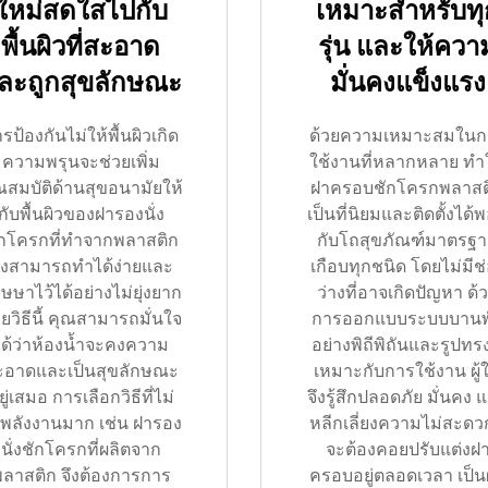
ใหม่สดใสไปกับ
เหมาะสำหรับทุ
พื้นผิวที่สะอาด
รุ่น และให้ควา
ละถูกสุขลักษณะ
มั่นคงแข็งแรง
รป้องกันไม่ให้พื้นผิวเกิด
ด้วยความเหมาะสมในก
ความพรุนจะช่วยเพิ่ม
ใช้งานที่หลากหลาย ทำ
ณสมบัติด้านสุขอนามัยให้
ฝาครอบชักโครกพลาสต
กับพื้นผิวของฝารองนั่ง
เป็นที่นิยมและติดตั้งได้พ
ักโครกที่ทำจากพลาสติก
กับโถสุขภัณฑ์มาตรฐ
ึ่งสามารถทำได้ง่ายและ
เกือบทุกชนิด โดยไม่มีช
กษษาไว้ได้อย่างไม่ยุ่งยาก
ว่างที่อาจเกิดปัญหา ด้
วยวิธีนี้ คุณสามารถมั่นใจ
การออกแบบระบบบานพ
ได้ว่าห้องน้ำจะคงความ
อย่างพิถีพิถันและรูปทรง
ะอาดและเป็นสุขลักษณะ
เหมาะกับการใช้งาน ผู้ใ
ยู่เสมอ การเลือกวิธีที่ไม่
จึงรู้สึกปลอดภัย มั่นคง 
้พลังงานมาก เช่น ฝารอง
หลีกเลี่ยงความไม่สะดวก
นั่งชักโครกที่ผลิตจาก
จะต้องคอยปรับแต่งฝ
ลาสติก จึงต้องการการ
ครอบอยู่ตลอดเวลา เป็