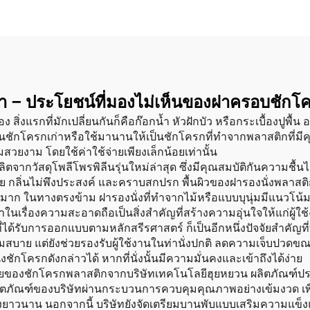
้ำ – ประโยชน์ที่มองไม่เห็นของฝาครอบชัก
 สิ่งแรกที่มักเปลี่ยนกันก็คือก๊อกน้ำ หัวฝักบัว หรือกระเบื้องปูพื
นชักโครกเก่าหรือใช้มานานให้เป็นชักโครกที่ทำจากพลาสติกที่มีคุ
งาม โดยใช้ค่าใช้จ่ายเพียงเล็กน้อยเท่านั้น
ตจากวัสดุโพลีโพรพิลีนรุ่นใหม่ล่าสุด ซึ่งมีคุณสมบัติกันความชื้น
ย กลิ่นไม่พึงประสงค์ และคราบสกปรก พื้นผิวของฝารองนั่งพลาสติก
าก ในทางตรงข้าม ฝารองนั่งที่ทำจากไม้หรือแบบบุนุ่มมีแนวโน้มจะ
นเรื่องความสะอาดถือเป็นสิ่งสำคัญที่สร้างความอุ่นใจให้แก่ผู้ใช
ได้รับการออกแบบตามหลักสรีรศาสตร์ ก็เป็นอีกหนึ่งปัจจัยสำคัญที่ท
วามสบาย แต่ยังช่วยรองรับผู้ใช้งานในท่านั่งปกติ ลดความเจ็บปวดขณะใช
ั่งชักโครกดังกล่าวได้ หากที่นั่งนั้นมีความมั่นคงและเข้าถึงได้ง่าย
ของชักโครกพลาสติกจากบริษัทเทคโนโลยีฮุยหยวน ผลิตภัณฑ์ประ
ยผลิตภัณฑ์ของบริษัทผ่านกระบวนการควบคุมคุณภาพอย่างเข้มงวด เ
าวนาน นอกจากนี้ บริษัทยังจัดเตรียมบานพับแบบเสริมความแข็งแรงเ