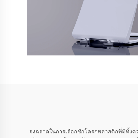
จงฉลาดในการเลือกชักโครกพลาสติกที่มีทั้งค