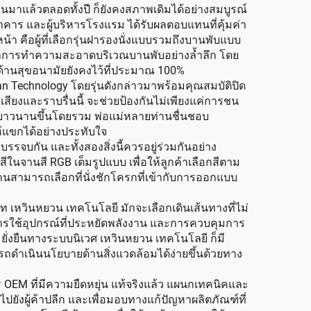
นมาแล้วตลอดทั้งปี ก็ยังคงสภาพเดิมได้อย่างสมบูรณ์
รอาคาร และผู้บริหารโรงแรม ได้รับผลตอบแทนที่คุ้มค่า
น้า คือผู้ที่เลือกรุ่นฝารองนั่งแบบรวมถึงบานพับแบบ
ื่อทำการทำความสะอาดบริเวณบานพับอย่างล้ำลึก โดย
ด้านสุขอนามัยยังคงไว้ที่ประมาณ 100%
uan Technology โดยรุ่นดังกล่าวมาพร้อมคุณสมบัติปิด
ร้เสียงและราบรื่นนี้ จะช่วยป้องกันไม่เพียงแค่การชน
่องยาวนานขึ้นโดยรวม พ่อแม่หลายท่านชื่นชอบ
ห้แขกได้อย่างประทับใจ
บกัน และทั้งสองสิ่งนี้ควรอยู่ร่วมกันอย่าง
นจานสี RGB เต็มรูปแบบ เพื่อให้ลูกค้าเลือกสีตาม
านสามารถเลือกที่นั่งชักโครกที่เข้ากับการออกแบบ
ท เหวินหยวน เทคโนโลยี มักจะเลือกเดินเส้นทางที่ไม่
ำ การใช้อุปกรณ์ที่ประหยัดพลังงาน และการควบคุมการ
ยั่งยืนทางระบบนิเวศ เหวินหยวน เทคโนโลยี ก็มี
ถดำเนินนโยบายด้านสิ่งแวดล้อมได้ง่ายขึ้นด้วยทาง
OEM ที่มีความยืดหยุ่น แท้จริงแล้ว แผนกเทคนิคและ
งผู้ค้าปลีก และเพื่อมอบทางแก้ปัญหาผลิตภัณฑ์ที่