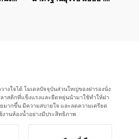
วมรูป
ฝาครอบชักโครกพร้อม
ระบบถอดออกได้รวดเร็ว
สำหรับอุปกรณ์ในห้องน้ำ
วางใจได้ โมเดลปัจจุบันส่วนใหญ่ของฝารองนั่ง
ลาสติกที่แข็งแรงและยืดหยุ่นนำมาใช้ทำให้ฝา
ปลอดภัยมากขึ้น มีความสบายใจ และลดความเครียด
งานห้องน้ำอย่างมีประสิทธิภาพ