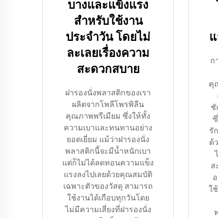
บางและแข็งแรง
สำหรับใช้งาน
ประจำวัน โดยไม่
แ
ละเลยเรื่องความ
กา
สะดวกสบาย
คุ
ฝารองนั่งพลาสติกของเรา
ผลิตจากโพลีโพรพิลีน
ช
คุณภาพพรีเมียม ซึ่งให้ทั้ง
ซ
ความเบาและทนทานอย่าง
รั
ยอดเยี่ยม แม้ว่าฝารองนั่ง
ด้
พลาสติกนี้จะมีน้ำหนักเบา
แต่ก็ไม่ได้ลดทอนความแข็ง
ส
แรงลงไปเลยด้วยคุณสมบัติ
อ
เฉพาะตัวของวัสดุ สามารถ
ใช
ใช้งานได้เกือบทุกวันโดย
ไม่มีความเสี่ยงที่ฝารองนั่ง
พ