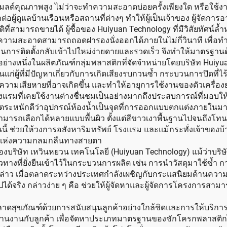
โมลด์คุณภาพสูง ไม่ว่าจะทำความสะอาดบ่อยครั้งเพียงใด หรือใช้งา
่อผู้ดูแลบ้านเรือนหรือสถานที่ต่างๆ ทำให้ผู้เป็นเจ้าของ ผู้จัดกา
่สามารถขายได้ ผู้ซื้อของ Huiyuan Technology ที่มีวิสัยทัศน์ล้ำห
าที่ทำความสะอาดสามารถถอดฝารองนั่งออกได้ภายในไม่กี่วินาที เพ
นการติดตั้งกลับเข้าไปใหม่ง่ายดายและรวดเร็ว จึงทำให้มาตรฐาน
ัวอย่างหนึ่งในผลิตภัณฑ์กลุ่มพลาสติกที่จัดจำหน่ายโดยบริษัท Huiy
่นแก่ผู้ที่มีปัญหาเกี่ยวกับการเกิดเสียงรบกวนซ้ำ กระบวนการปิดที่ไ
ึงความเสียหายที่อาจเกิดขึ้น และทำให้อายุการใช้งานของตัวเครื
รงแรมที่เคยใช้งานต่างชื่นชมเป็นอย่างมากถึงประสบการณ์ที่มอบใ
นักดีว่าอุปกรณ์ห้องน้ำเป็นจุดที่การออกแบบตกแต่งภายในมาบรรจ
รถเลือกได้หลายแบบพื้นผิว ตั้งแต่สีขาวเงาพื้นฐานไปจนถึงโทนสีใ
ี้ ช่วยให้วงการอสังหาริมทรัพย์ โรงแรม และแม้กระทั่งเจ้าของบ้
นทางแห่งความกลมกลืนทางสายตา
องบริษัท เหวินหยวน เทคโนโลยี (Huiyuan Technology) แม้ว่าบริษั
วทางที่ยั่งยืนเข้าไว้ในกระบวนการผลิต เช่น การนำวัสดุมาใช้ซ้
งกล่าว เมื่อตลาดระหว่างประเทศกำลังเผชิญกับกระแสนิยมด้านความ
ริง กล่าวง่าย ๆ คือ ช่วยให้ผู้จัดหาและผู้จัดการโครงการสามาร
ดสุขภัณฑ์ด้วยการสนับสนุนลูกค้าอย่างใกล้ชิดและการให้บริการ 
งานกับลูกค้า เพื่อจัดหาประเภทมาตรฐานของชักโครกพลาสติกไปยั