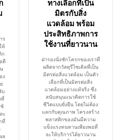
ก
ทางเลือกที่เป็น
ม
มิตรกับสิ่ง
แวดล้อม พร้อม
ประสิทธิภาพการ
าร
ใช้งานที่ยาวนาน
ให้
ิก
ฝารองนั่งชักโครกของเราที่
อดี
ผลิตจากวัสดุรีไซเคิลที่เป็น
าน
มิตรต่อสิ่งแวดล้อม เป็นตัว
่อง
เลือกที่เป็นมิตรต่อสิ่ง
วย
แวดล้อมอย่างแท้จริง ซึ่ง
ับ
สนับสนุนแนวคิดการใช้
ที่
ชีวิตแบบยั่งยืน โดยไม่ต้อง
ช้
แลกกับคุณภาพ โครงสร้าง
และ
พลาสติกของมันมีความ
ที่
แข็งแรงทนทานเพียงพอที่
า
จะให้บริการได้ยาวนาน
นผล