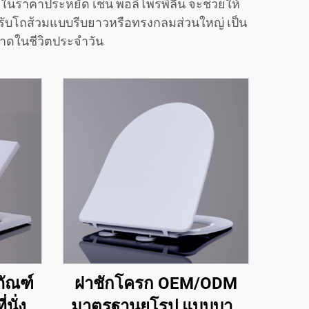
ในราคาประหยัด เช่น พอลิโพรพิลีน จะช่วยให้
ับโถส้วมแบบรีบยาวหรือทรงกลมส่วนใหญ่ เป็น
อาดในชีวิตประจำวัน
ภัณฑ์
ฝาชักโครก OEM/ODM
นั่ง
มาตรฐานยุโรป แบบบาง