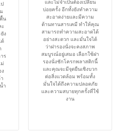
และไม่จำเป็นต้องเปลี่ยน
ไป
บ่อยครั้ง อีกทั้งยังทำความ
ัน
สะอาดง่ายและมีความ
ื้น
ต้านทานสารเคมี ทำให้คุณ
ละ
สามารถทำความสะอาดได้
ยัง
อย่างสะดวก และมั่นใจได้
ด้
ว่าฝารองนั่งจะคงสภาพ
ก
สมบูรณ์อยู่เสมอ เลือกใช้ฝา
การ
รองนั่งชักโครกพลาสติกนี้
ไม่
และคุณจะมีจุดยืนเชิงบวก
อง
ต่อสิ่งแวดล้อม พร้อมทั้ง
้า
มั่นใจได้ถึงความปลอดภัย
น้ำ
และความสบายทุกครั้งที่ใช้
งาน