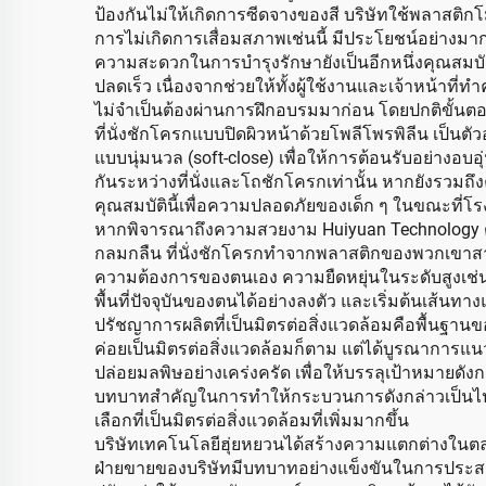
ป้องกันไม่ให้เกิดการซีดจางของสี บริษัทใช้พลาสติก
การไม่เกิดการเสื่อมสภาพเช่นนี้ มีประโยชน์อย่างมากต
ความสะดวกในการบำรุงรักษายังเป็นอีกหนึ่งคุณสมบัติที
ปลดเร็ว เนื่องจากช่วยให้ทั้งผู้ใช้งานและเจ้าหน้
ไม่จำเป็นต้องผ่านการฝึกอบรมมาก่อน โดยปกติขั้นตอ
ที่นั่งชักโครกแบบปิดผิวหน้าด้วยโพลีโพรพิลีน เป็นต
แบบนุ่มนวล (soft-close) เพื่อให้การต้อนรับอย่างอบอุ
กันระหว่างที่นั่งและโถชักโครกเท่านั้น หากยังรวมถ
คุณสมบัตินี้เพื่อความปลอดภัยของเด็ก ๆ ในขณะที่โ
หากพิจารณาถึงความสวยงาม Huiyuan Technology ตระห
กลมกลืน ที่นั่งชักโครกทำจากพลาสติกของพวกเขาสามา
ความต้องการของตนเอง ความยืดหยุ่นในระดับสูงเช่นน
พื้นที่ปัจจุบันของตนได้อย่างลงตัว และเริ่มต้นเส้
ปรัชญาการผลิตที่เป็นมิตรต่อสิ่งแวดล้อมคือพื้นฐานข
ค่อยเป็นมิตรต่อสิ่งแวดล้อมก็ตาม แต่ได้บูรณาการแน
ปล่อยมลพิษอย่างเคร่งครัด เพื่อให้บรรลุเป้าหมายดั
บทบาทสำคัญในการทำให้กระบวนการดังกล่าวเป็นไปได้จ
เลือกที่เป็นมิตรต่อสิ่งแวดล้อมที่เพิ่มมากขึ้น
บริษัทเทคโนโลยีฮุ่ยหยวนได้สร้างความแตกต่างในตลา
ฝ่ายขายของบริษัทมีบทบาทอย่างแข็งขันในการประสาน