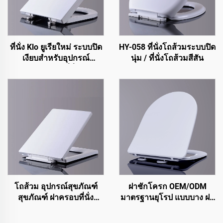
ที่นั่ง Klo ยูเรียใหม่ ระบบปิด
HY-058 ที่นั่งโถส้วมระบบปิด
เงียบสำหรับอุปกรณ์
นุ่ม / ที่นั่งโถส้วมสีสัน
สุขภัณฑ์ Klo ที่นั่ง Klo
สำหรับโคลเซต
โถส้วม อุปกรณ์สุขภัณฑ์
ฝาชักโครก OEM/ODM
สุขภัณฑ์ ฝาครอบที่นั่ง
มาตรฐานยุโรป แบบบาง ฝา
โถส้วมสำหรับโถส้วมรูปทรง
ครอบชักโครกพร้อมระบบ
สี่เหลี่ยม
ถอดออกได้รวดเร็วสำหรับ