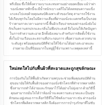
พรีเมียม ซึ่งให้ทั้งความเบาและทนทานอย่างยอดเยี่ยม แม้ว่าฝา
รองนั่งพลาสติกนี้จะมีน้ำหนักเบา แต่ก็ไม่ได้ลดทอนความแข็ง
แรงลงไปเลยด้วยคุณสมบัติเฉพาะตัวของวัสดุ สามารถใช้งาน
ได้เกือบทุกวันโดยไม่มีความเสี่ยงที่ฝารองนั่งจะแตกหรือเป็นรอย
ร้าวตามกาลเวลา นอกจากนี้ พื้นผิวเรียบง่ายของฝารองนั่งยังไม่
กักเก็บคราบสกปรกและกลิ่นไม่พึงประสงค์ จึงไม่ก่อให้เกิดปัญหา
ในการทำความสะอาด อีกทั้งยังเหมาะสำหรับการติดตั้งใช้งาน
ทั้งในบ้านเรือนและสถานที่ประกอบการ เพื่อความสะดวกสบาย
ระดับสูง พร้อมคุณสมบัติที่ช่วยให้ใช้งานได้อย่างสะอาดและ
ง่ายดาย เป็นที่นิยมมากในหมู่ผู้ใช้งานเพราะเหตุผลเหล่านี้
ใหม่สดใสไปกับพื้นผิวที่สะอาดและถูกสุขลักษณะ
การป้องกันไม่ให้พื้นผิวเกิดความพรุนจะช่วยเพิ่มคุณสมบัติด้าน
สุขอนามัยให้กับพื้นผิวของฝารองนั่งชักโครกที่ทำจากพลาสติก
ซึ่งสามารถทำได้ง่ายและรักษษาไว้ได้อย่างไม่ยุ่งยาก ด้วยวิธีนี้
คุณสามารถมั่นใจได้ว่าห้องน้ำจะคงความสะอาดและเป็นสุข
ลักษณะอยู่เสมอ การเลือกวิธีที่ไม่ใช้พลังงานมาก เช่น ฝารองนั่ง
ชักโครกที่ผลิตจากพลาสติก จึงต้องการการบำรุงรักษาที่ไม่ซับ