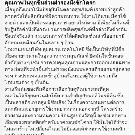
คุณภาพในทุกชิ้นส่วนฝารองนั่งชักโครก
เมื่อพูดถึงแนวโน้มปัจจุบันในตลาดสุขภัณฑ์ เราพบว่าลูกค้า
คาดหวังให้ผลิตภัณฑ์มีความทนทาน ใช้งานได้นาน มีค่าใช้
จ่ายต่ำ และเป็นมิตรต่อสุขภาพ อย่างไรก็ตาม มีเพียงไม่กี่คนที่
รับรู้หรือคำนึงถึงกระบวนการผลิตสุขภัณฑ์ที่กล่าวถึงข้างต้น
ซึ่งแท้จริงแล้ว กระบวนการทำให้ผลิตภัณฑ์เหล่านี้ออกมามี
ลักษณะเหมือนกันในหลาย ๆ ด้าน
โรงงานเช่นบริษัท หุยหยวน เทคโนโลยี ซึ่งเป็นบริษัทที่มีชื่อ
เสียงมายาวนานในอุตสาหกรรมสุขภัณฑ์ ยึดมั่นในขั้นตอน
สำคัญต่าง ๆ เช่น การควบคุมคุณภาพและการออกแบบเฉพาะ
ทาง ก่อนที่จะนำชิ้นส่วนฝารองนั่งแบบพลาสติกออกมาสู่ตลาด
ระหว่างประเทศและเข้าสู่บ้านเรือนของผู้ใช้งาน รวมถึง
โรงแรมต่าง ๆ เป็นต้น
งานเริ่มต้นของทีมคือการเลือกวัสดุที่เหมาะสมที่สุด
เทคโนโลยีฮุ่ยหยวนมักให้ความสำคัญกับพอลิโพรพิลีน ซึ่ง
เป็นพลาสติกเกรดสูง มีชื่อเสียงในเรื่องความทนทานต่อการ
แตกหักและอายุการใช้งานยาวนาน นอกจากนี้ โครงสร้าง
สวยงามและความทนความร้อนสูงของวัสดุนี้ จะช่วยลดทาง
เลือกของพลาสติกสำหรับฝาครอบชักโครก ให้มั่นใจได้ว่าจะ
ไม่แตกร้าว ไม่เปลี่ยนสี และไม่บิดงอแม้ผ่านการใช้งานหนัก