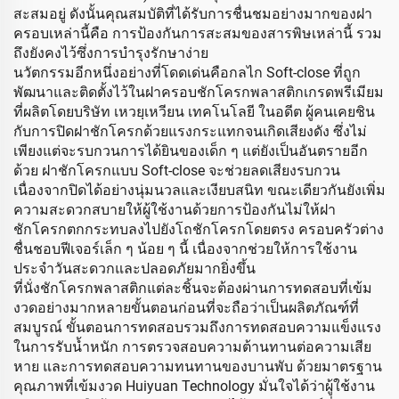
สะสมอยู่ ดังนั้นคุณสมบัติที่ได้รับการชื่นชมอย่างมากของฝา
ครอบเหล่านี้คือ การป้องกันการสะสมของสารพิษเหล่านี้ รวม
ถึงยังคงไว้ซึ่งการบำรุงรักษาง่าย
นวัตกรรมอีกหนึ่งอย่างที่โดดเด่นคือกลไก Soft-close ที่ถูก
พัฒนาและติดตั้งไว้ในฝาครอบชักโครกพลาสติกเกรดพรีเมียม
ที่ผลิตโดยบริษัท เหวยฺเหวียน เทคโนโลยี ในอดีต ผู้คนเคยชิน
กับการปิดฝาชักโครกด้วยแรงกระแทกจนเกิดเสียงดัง ซึ่งไม่
เพียงแต่จะรบกวนการได้ยินของเด็ก ๆ แต่ยังเป็นอันตรายอีก
ด้วย ฝาชักโครกแบบ Soft-close จะช่วยลดเสียงรบกวน
เนื่องจากปิดได้อย่างนุ่มนวลและเงียบสนิท ขณะเดียวกันยังเพิ่ม
ความสะดวกสบายให้ผู้ใช้งานด้วยการป้องกันไม่ให้ฝา
ชักโครกตกกระทบลงไปยังโถชักโครกโดยตรง ครอบครัวต่าง
ชื่นชอบฟีเจอร์เล็ก ๆ น้อย ๆ นี้ เนื่องจากช่วยให้การใช้งาน
ประจำวันสะดวกและปลอดภัยมากยิ่งขึ้น
ที่นั่งชักโครกพลาสติกแต่ละชิ้นจะต้องผ่านการทดสอบที่เข้ม
งวดอย่างมากหลายขั้นตอนก่อนที่จะถือว่าเป็นผลิตภัณฑ์ที่
สมบูรณ์ ขั้นตอนการทดสอบรวมถึงการทดสอบความแข็งแรง
ในการรับน้ำหนัก การตรวจสอบความต้านทานต่อความเสีย
หาย และการทดสอบความทนทานของบานพับ ด้วยมาตรฐาน
คุณภาพที่เข้มงวด Huiyuan Technology มั่นใจได้ว่าผู้ใช้งาน