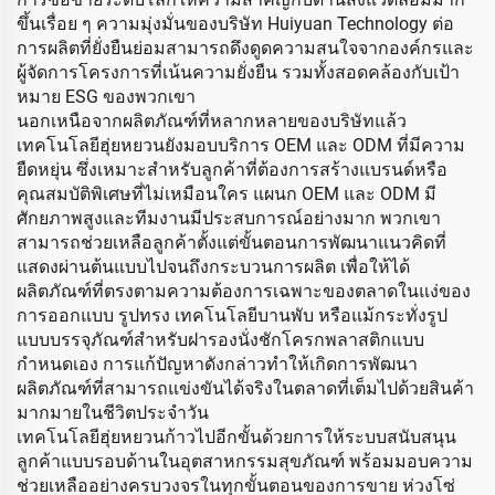
ขึ้นเรื่อย ๆ ความมุ่งมั่นของบริษัท Huiyuan Technology ต่อ
การผลิตที่ยั่งยืนย่อมสามารถดึงดูดความสนใจจากองค์กรและ
ผู้จัดการโครงการที่เน้นความยั่งยืน รวมทั้งสอดคล้องกับเป้า
หมาย ESG ของพวกเขา
นอกเหนือจากผลิตภัณฑ์ที่หลากหลายของบริษัทแล้ว
เทคโนโลยีฮุ่ยหยวนยังมอบบริการ OEM และ ODM ที่มีความ
ยืดหยุ่น ซึ่งเหมาะสำหรับลูกค้าที่ต้องการสร้างแบรนด์หรือ
คุณสมบัติพิเศษที่ไม่เหมือนใคร แผนก OEM และ ODM มี
ศักยภาพสูงและทีมงานมีประสบการณ์อย่างมาก พวกเขา
สามารถช่วยเหลือลูกค้าตั้งแต่ขั้นตอนการพัฒนาแนวคิดที่
แสดงผ่านต้นแบบไปจนถึงกระบวนการผลิต เพื่อให้ได้
ผลิตภัณฑ์ที่ตรงตามความต้องการเฉพาะของตลาดในแง่ของ
การออกแบบ รูปทรง เทคโนโลยีบานพับ หรือแม้กระทั่งรูป
แบบบรรจุภัณฑ์สำหรับฝารองนั่งชักโครกพลาสติกแบบ
กำหนดเอง การแก้ปัญหาดังกล่าวทำให้เกิดการพัฒนา
ผลิตภัณฑ์ที่สามารถแข่งขันได้จริงในตลาดที่เต็มไปด้วยสินค้า
มากมายในชีวิตประจำวัน
เทคโนโลยีฮุ่ยหยวนก้าวไปอีกขั้นด้วยการให้ระบบสนับสนุน
ลูกค้าแบบรอบด้านในอุตสาหกรรมสุขภัณฑ์ พร้อมมอบความ
ช่วยเหลืออย่างครบวงจรในทุกขั้นตอนของการขาย ห่วงโซ่