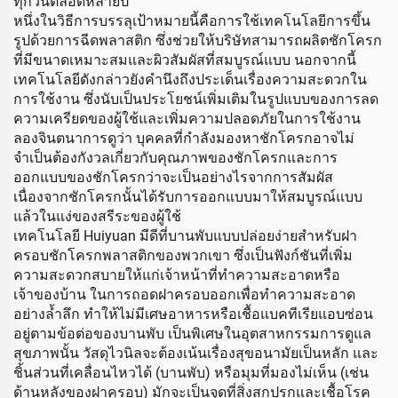
ทุกวันตลอดหลายปี
หนึ่งในวิธีการบรรลุเป้าหมายนี้คือการใช้เทคโนโลยีการขึ้น
รูปด้วยการฉีดพลาสติก ซึ่งช่วยให้บริษัทสามารถผลิตชักโครก
ที่มีขนาดเหมาะสมและผิวสัมผัสที่สมบูรณ์แบบ นอกจากนี้
เทคโนโลยีดังกล่าวยังคำนึงถึงประเด็นเรื่องความสะดวกใน
การใช้งาน ซึ่งนับเป็นประโยชน์เพิ่มเติมในรูปแบบของการลด
ความเครียดของผู้ใช้และเพิ่มความปลอดภัยในการใช้งาน
ลองจินตนาการดูว่า บุคคลที่กำลังมองหาชักโครกอาจไม่
จำเป็นต้องกังวลเกี่ยวกับคุณภาพของชักโครกและการ
ออกแบบของชักโครกว่าจะเป็นอย่างไรจากการสัมผัส
เนื่องจากชักโครกนั้นได้รับการออกแบบมาให้สมบูรณ์แบบ
แล้วในแง่ของสรีระของผู้ใช้
เทคโนโลยี Huiyuan มีดีที่บานพับแบบปล่อยง่ายสำหรับฝา
ครอบชักโครกพลาสติกของพวกเขา ซึ่งเป็นฟังก์ชันที่เพิ่ม
ความสะดวกสบายให้แก่เจ้าหน้าที่ทำความสะอาดหรือ
เจ้าของบ้าน ในการถอดฝาครอบออกเพื่อทำความสะอาด
อย่างล้ำลึก ทำให้ไม่มีเศษอาหารหรือเชื้อแบคทีเรียแอบซ่อน
อยู่ตามข้อต่อของบานพับ เป็นพิเศษในอุตสาหกรรมการดูแล
สุขภาพนั้น วัสดุไวนิลจะต้องเน้นเรื่องสุขอนามัยเป็นหลัก และ
ชิ้นส่วนที่เคลื่อนไหวได้ (บานพับ) หรือมุมที่มองไม่เห็น (เช่น
ด้านหลังของฝาครอบ) มักจะเป็นจุดที่สิ่งสกปรกและเชื้อโรค