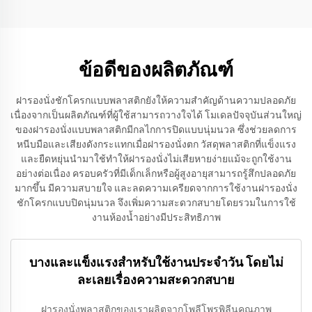
อุปกรณ์ในห้องน้ำ
ข้อดีของผลิตภัณฑ์
ฝารองนั่งชักโครกแบบพลาสติกยังให้ความสำคัญด้านความปลอดภัย
เนื่องจากเป็นผลิตภัณฑ์ที่ผู้ใช้สามารถวางใจได้ โมเดลปัจจุบันส่วนใหญ่
ของฝารองนั่งแบบพลาสติกมีกลไกการปิดแบบนุ่มนวล ซึ่งช่วยลดการ
หนีบมือและเสียงดังกระแทกเมื่อฝารองนั่งตก วัสดุพลาสติกที่แข็งแรง
และยืดหยุ่นนำมาใช้ทำให้ฝารองนั่งไม่เสียหายง่ายแม้จะถูกใช้งาน
อย่างต่อเนื่อง ครอบครัวที่มีเด็กเล็กหรือผู้สูงอายุสามารถรู้สึกปลอดภัย
มากขึ้น มีความสบายใจ และลดความเครียดจากการใช้งานฝารองนั่ง
ชักโครกแบบปิดนุ่มนวล จึงเพิ่มความสะดวกสบายโดยรวมในการใช้
งานห้องน้ำอย่างมีประสิทธิภาพ
บางและแข็งแรงสำหรับใช้งานประจำวัน โดยไม่
ละเลยเรื่องความสะดวกสบาย
ฝารองนั่งพลาสติกของเราผลิตจากโพลีโพรพิลีนคุณภาพ