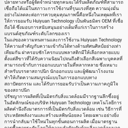
ปลายทางหรือผู้จัดจำหน่ายทุกคนจะได้รับผลิตภัณฑ์ที่สามารถ
เชื่อถือได้แม้ในสภาวะการใช้งานที่รุนแรงที่สุด ความมุ่งมั่น
อย่างไม่ลดละต่อการควบคุมคุณภาพนี้คือหนึ่งในเหตุผลที่เรา
ให้การยอมรับ Huiyuan Technology เป็นพันธมิตร OEM ที่เชื่อ
ถือได้ ซึ่งมอบการสนับสนุนอย่างเต็มที่แก่เราในการสร้าง
แบรนด์สุขภัณฑ์ระดับโลกของเรา
ในแง่ของความทนทานและการใช้งาน Huiyuan Technology
ให้ความสำคัญกับความเข้ากันได้ทางด้านทัศนศิลป์อย่างเท่า
เทียมกัน ฝาครอบชักโครกแบบพลาสติกมีให้เลือกหลายแบบ
ตั้งแต่สีขาวที่ได้รับความนิยมไปจนถึงตัวเลือกสีเฉพาะบุคคลที่
สามารถเข้ากับการออกแบบภายในที่หลากหลาย ซึ่งเหมาะ
สำหรับบรรดาสถาปนิก นักออกแบบ และผู้พัฒนาโรงแรม
ทำให้เกิดความสมบูรณ์แบบในการออกแบบทาง
สถาปัตยกรรม และได้รับการยอมรับว่าเป็นความภาคภูมิใจ
ของสถาปนิก
ปรัชญาการผลิตที่เป็นมิตรกับสิ่งแวดล้อมมีรากฐานลึกซึ้งอยู่
ในอัตลักษณ์ของบริษัท Huiyuan Technology เทคโนโลยีการ
ผลิตคำนึงถึงมาตรการที่เป็นมิตรกับสิ่งแวดล้อม เช่น วิธีการที่
ประหยัดพลังงานและสร้างมลพิษน้อยลง โดยเฉพาะอย่างยิ่ง
การนำกลับมาใช้ใหม่ในทุกขั้นตอนการผลิต เมื่อมาตรฐาน
การซื้อขายระดับโลกให้ความสำคัญกับด้านสิ่งแวดล้อมมาก