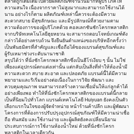
ตลาดถูกเติมเต็มไปด้วยผลิตภัณฑ์จำนวนมากที่ผู้บริโภคให้
ความสนใจ เนื่องจากราคาไม่สูงมากและสามารถใช้งานได้
นาน อย่างไรก็ตาม ผลิตภัณฑ์เหล่านี้ควรจะต้องมีความ
สะดวกสบาย มีสุขลักษณะ และมีรูปลักษณ์ที่สวยงามตาม
ความต้องการของผู้บริโภคด้วย คอลเลกชันชักโครกพลาสติก
จากบริษัทเทคโนโลยีฮุยหยวน จะสามารถตอบโจทย์เกณฑ์ดัง
กล่าวได้อย่างครบถ้วน จึงยืนยันตำแหน่งของบริษัทอีกครั้งว่า
เป็นพันธมิตรที่สำคัญและเชื่อถือได้ของแบรนด์สุขภัณฑ์และ
ผู้รับเหมาช่วงระดับนานาชาติ
สรุปได้ว่า ที่นั่งชักโครกพลาสติกซึ่งเป็นฮีโร่เงียบ ๆ นั้น ไม่ใช่
เพียงแค่อุปกรณ์ตกแต่งเท่านั้น แต่กลับเป็นสิ่งที่ทำให้ห้องน้ำมี
ความสะดวก สบาย สะอาด และปลอดภัย แบรนด์นี้ได้มีความ
พยายามและริเริ่มอย่างต่อเนื่องในการวิจัย พัฒนา และ
ควบคุมคุณภาพ จนสามารถสร้างความเชื่อมั่นให้แก่ลูกค้าได้
อย่างเพียงพอ ทำให้ที่นั่งชักโครกพลาสติกของแบรนด์นี้กลาย
เป็นที่นิยมไปทั่วโลก แบรนด์เทคโนโลยี Huiyuan ยังคงเป็นตัว
เลือกแรกในใจของผู้จัดจำหน่าย หน้าร้านค้าปลีก และผู้พัฒนา
โครงการที่ต้องการปรับปรุงอุปกรณ์สุขภัณฑ์ให้มีความน่าเชื่อ
ถือ ทันสมัย และใช้งานง่าย และผู้ผลิตยังคงเปลี่ยนนิยาม
ประสบการณ์การใช้งานห้องน้ำใหม่ ด้วยที่นั่งชักโครก
พลาสติกในเวลาเดียวกัน