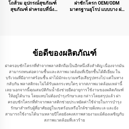
โถส้วม อุปกรณ์สุขภัณฑ์
ฝาชักโครก OEM/ODM
สุขภัณฑ์ ฝาครอบที่นั่ง
มาตรฐานยุโรป แบบบาง ฝา
โถส้วมสำหรับโถส้วมรูปทรง
ครอบชักโครกพร้อมระบบ
สี่เหลี่ยม
ถอดออกได้รวดเร็วสำหรับ
อุปกรณ์ในห้องน้ำ
ข้อดีของผลิตภัณฑ์
ฝาครอบชักโครกที่ทำจากพลาสติกถือเป็นอีกหนึ่งสิ่งสำคัญ เนื่องจากมัน
สามารถทนต่อความชื้นและสภาพแวดล้อมที่เปียกชื้นได้ดีเยี่ยม ใน
บริเวณที่มีอากาศร้อนชื้น ฝาไม้มักจะบวมหรือเสียรูปทรงไป แต่ในทาง
กลับกัน พลาสติกจะไม่ได้รับผลกระทบใดๆ จากสภาพแวดล้อมเหล่านี้
เลย นอกจากนี้คุณสมบัติกันน้ำยังช่วยยืดอายุการใช้งานของผลิตภัณฑ์
ให้อยู่ได้นาน โดยแทบไม่ต้องบำรุงรักษาเลย กล่าวโดยสรุปแล้ว ฝา
ครอบชักโครกที่ทำจากพลาสติกช่วยประหยัดค่าใช้จ่ายในการบำรุง
รักษาสำหรับผู้ที่อาศัยอยู่ในเขตร้อนหรือใกล้ชายฝั่งทะเล และยัง
สามารถใช้งานได้นานหลายปีโดยยังคงสภาพสวยงามแม้ต้องเผชิญกับ
สภาพแวดล้อมที่เลวร้าย