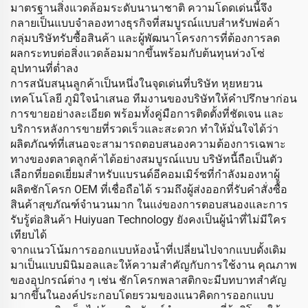
มาตรฐานสิ่งแวดล้อมระดับนานาชาติ ความโดดเด่นนี้จึง
กลายเป็นแบบจำลองทางธุรกิจที่สมบูรณ์แบบสำหรับพ่อค้า
กลุ่มบริษัทรับซื้อสินค้า และผู้พัฒนาโครงการที่ต้องการลด
ผลกระทบต่อสิ่งแวดล้อมมากขึ้นพร้อมกับต้นทุนห่วงโซ่
อุปทานที่ต่ำลง
การสนับสนุนลูกค้าเป็นหนึ่งในจุดเด่นที่บริษัท หุยหยวน
เทคโนโลยี ภูมิใจนำเสนอ ทีมงานของบริษัทให้คำปรึกษาก่อน
การขายอย่างละเอียด พร้อมทั้งคู่มือการติดตั้งที่ชัดเจน และ
บริการหลังการขายที่รวดเร็วและสะดวก ทำให้มั่นใจได้ว่า
ผลิตภัณฑ์ที่เสนอจะสามารถตอบสนองความต้องการเฉพาะ
ทางของตลาดลูกค้าได้อย่างสมบูรณ์แบบ บริษัทนี้ถือเป็นตัว
เลือกที่ยอดเยี่ยมสำหรับแบรนด์อีคอมเมิร์ซที่กำลังมองหาผู้
ผลิตชักโครก OEM ที่เชื่อถือได้ รวมถึงผู้ส่งออกที่รับคำสั่งซื้อ
สินค้าสุขภัณฑ์จำนวนมาก ในแง่ของการตอบสนองและการ
รับรู้ต่อสินค้า Huiyuan Technology ยังคงเป็นผู้นำที่ไม่มีใคร
เทียบได้
จากแนวโน้มการออกแบบห้องน้ำที่เปลี่ยนไปจากแบบดั้งเดิม
มาเป็นแบบมินิมอลและให้ความสำคัญกับการใช้งาน คุณภาพ
ของอุปกรณ์ต่าง ๆ เช่น ชักโครกพลาสติกจะมีบทบาทสำคัญ
มากขึ้นในองค์ประกอบโดยรวมของแนวคิดการออกแบบ