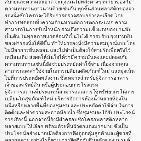
สบายและความสะอาด จะมุ่งเน้นไปที่สิ่งต่างๆ ที่เกี่ยวข้องกับ
ความทนทานยาวนานด้วยเช่นกัน ทุกชิ้นส่วนพลาสติกของฝา
รองนั่งชักโครกจะได้รับการตรวจสอบอย่างละเอียด โดย
ทำการทดสอบทั้งความต้านทานต่อการตกกระแทก ความ
สามารถในการรับน้ำหนัก รวมถึงความแข็งแรงของบานพับ
เป็นต้น ในทุกสภาพแวดล้อมที่เป็นไปได้ การปรับปรุงบานพับ
ของฝารองนั่งให้ดีขึ้น ทำให้ฝารองนั่งมีความสมบูรณ์แบบโดย
ไม่มีอาการสั่นคลอน และไม่จำเป็นต้องใช้สายรัดเพื่อตรึงไว้
เหมือนเดิม ส่งผลให้มั่นใจได้ว่ามีความมั่นคงและปลอดภัย
ความทนทานเช่นนี้ยังช่วยประหยัดค่าใช้จ่าย เนื่องจากคุณ
สามารถลดค่าใช้จ่ายในการเปลี่ยนผลิตภัณฑ์ใหม่ และมุ่งเน้น
ไปที่การประหยัดพลังงาน ซึ่งเหมาะสำหรับผู้จัดการอาคาร
เจ้าของทรัพย์สิน หรือผู้ประกอบการโรงแรม
ผู้จัดการสถานที่ประเภทนี้สามารถลดการใช้ทรัพยากรในการ
เปลี่ยนโถสุขภัณฑ์ใหม่ บริหารจัดการห้องน้ำหลายห้องใน
หนึ่งหรือหลายพื้นที่ของชุมชน และประหยัดค่าใช้จ่ายในการ
ติดตั้งและทำความสะอาดห้องน้ำ ซึ่งชุมชนจะได้รับประโยชน์
จากเรื่องนี้ นอกจากนี้ยังมีฝาครอบชักโครกพลาสติกหลาก
หลายแบบให้เลือก พร้อมด้วยพื้นผิวตกแต่งมากมาย ซึ่งเป็น
ประโยชน์อย่างมากเมื่อต้องการดึงดูดกลุ่มลูกค้าและผู้ขายที่
หลากหลาย อย่างไรก็ตาม การยึดติดกับธีมหลักของแบรนด์