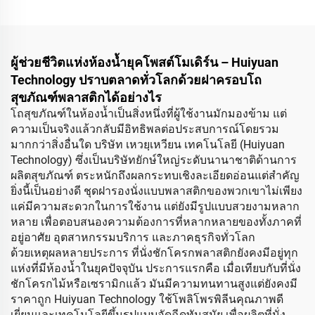
ผู้ช่วยชีวิตแห่งห้องน้ำยุคโพสต์โมเดิร์น – Huiyuan
Technology ปราบตลาดทั่วโลกด้วยฝาครอบโถ
สุขภัณฑ์พลาสติกได้อย่างไร
โถสุขภัณฑ์ในห้องน้ำเป็นสิ่งหนึ่งที่ผู้ใช้งานมักมองข้าม แต่
ความเป็นจริงแล้วกลับมีอิทธิพลต่อประสบการณ์โดยรวม
มากกว่าสิ่งอื่นใด บริษัท เหวยฺเหวียน เทคโนโลยี (Huiyuan
Technology) ซึ่งเป็นบริษัทยักษ์ใหญ่ระดับนานาชาติด้านการ
ผลิตสุขภัณฑ์ ตระหนักถึงผลกระทบเชิงละเอียดอ่อนแต่สำคัญ
ยิ่งนี้เป็นอย่างดี ชุดฝารองนั่งแบบพลาสติกของพวกเขาไม่เพียง
แค่มีความสะดวกในการใช้งาน แต่ยังมีรูปแบบสวยงามหลาก
หลาย เพื่อตอบสนองความต้องการที่หลากหลายของทั้งภาคที่
อยู่อาศัย อุตสาหกรรมบริการ และภาคธุรกิจทั่วโลก
ด้วยเหตุผลหลายประการ ที่นั่งชักโครกพลาสติกยังคงมีอยู่ทุก
แห่งที่มีห้องน้ำในยุคปัจจุบัน ประการแรกคือ เมื่อเทียบกับที่นั่ง
ชักโครกไม้หรือเซรามิกแล้ว มันมีความทนทานสูงแต่ยังคงมี
ราคาถูก Huiyuan Technology ใช้โพลิโพรพิลีนคุณภาพดี
เยี่ยมและเทคโนโลยีขึ้นรูปแบบอัดฉีดทันสมัย เพื่อผลิตที่นั่ง