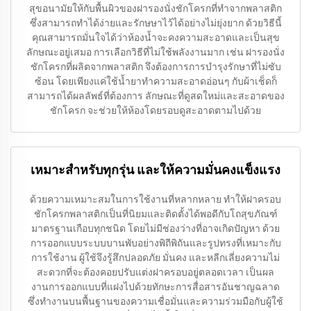
สุขอนามัยให้กับพื้นผิวของฝารองนั่งชักโครกที่ทำจากพลาสติก
ซึ่งสามารถทำได้ง่ายและรักษษาไว้ได้อย่างไม่ยุ่งยาก ด้วยวิธีนี้
คุณสามารถมั่นใจได้ว่าห้องน้ำจะคงความสะอาดและเป็นสุข
ลักษณะอยู่เสมอ การเลือกวิธีที่ไม่ใช้พลังงานมาก เช่น ฝารองนั่ง
ชักโครกที่ผลิตจากพลาสติก จึงต้องการการบำรุงรักษาที่ไม่ซับ
ซ้อน โดยเพียงแค่ใช้น้ำยาทำความสะอาดอ่อนๆ กับผ้าเช็ดก็
สามารถได้ผลลัพธ์ที่ต้องการ ลักษณะที่ดูสดใหม่และสะอาดของ
ชักโครก จะช่วยให้ห้องโดยรอบดูสะอาดตามไปด้วย
เหมาะสำหรับทุกรุ่น และให้ความมั่นคงแข็งแรง
ด้วยความเหมาะสมในการใช้งานที่หลากหลาย ทำให้ฝาครอบ
ชักโครกพลาสติกเป็นที่นิยมและติดตั้งได้พอดีกับโถสุขภัณฑ์
มาตรฐานเกือบทุกชนิด โดยไม่มีช่องว่างที่อาจเกิดปัญหา ด้วย
การออกแบบระบบบานพับอย่างพิถีพิถันและรูปทรงที่เหมาะกับ
การใช้งาน ผู้ใช้จึงรู้สึกปลอดภัย มั่นคง และหลีกเลี่ยงความไม่
สะดวกที่จะต้องคอยปรับแต่งฝาครอบอยู่ตลอดเวลา เป็นผล
งานการออกแบบที่แฝงไปด้วยทักษะการสื่อสารอันชาญฉลาด
ซึ่งทำงานบนพื้นฐานของความเชื่อมั่นและความร่วมมือกับผู้ใช้