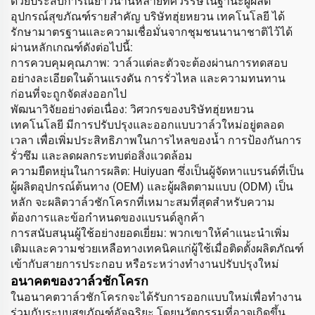
ด้วยประสบการณ์ยาวนานหลายทศวรรษในฐานะผู้ผลิต
อุปกรณ์สุขภัณฑ์รายสำคัญ บริษัทฮุ่ยหยวน เทคโนโลยี ได้
รักษามาตรฐานและความเชื่อมั่นจากชุมชนนานาชาติไว้ได้
ผ่านหลักเกณฑ์ดังต่อไปนี้:
การควบคุมคุณภาพ: วาล์วแต่ละตัวจะต้องผ่านการทดสอบ
อย่างละเอียดในด้านแรงดัน การรั่วไหล และความทนทาน
ก่อนที่จะถูกจัดส่งออกไป
พัฒนาวิจัยอย่างต่อเนื่อง: วิศวกรของบริษัทฮุ่ยหยวน
เทคโนโลยี มีการปรับปรุงและออกแบบวาล์วใหม่อยู่ตลอด
เวลา เพื่อเพิ่มประสิทธิภาพในการไหลของน้ำ การป้องกันการ
รั่วซึม และลดผลกระทบต่อสิ่งแวดล้อม
ความยืดหยุ่นในการผลิต: Huiyuan ซึ่งเป็นผู้จัดหาแบรนด์ที่เป็น
ผู้ผลิตอุปกรณ์ต้นทาง (OEM) และผู้ผลิตตามแบบ (ODM) เป็น
หลัก จะผลิตวาล์วชักโครกที่เหมาะสมที่สุดสำหรับความ
ต้องการและข้อกำหนดของแบรนด์ลูกค้า
การสนับสนุนผู้ใช้อย่างยอดเยี่ยม: พวกเขาให้คำแนะนำเพิ่ม
เติมและความช่วยเหลือทางเทคนิคแก่ผู้ใช้เมื่อติดตั้งผลิตภัณฑ์
เข้ากับสายการประกอบ หรือระหว่างทำงานปรับปรุงใหม่
อนาคตของวาล์วชักโครก
ในอนาคตวาล์วชักโครกจะได้รับการออกแบบใหม่เพื่อทำงาน
ร่วมกับระบบสุขภัณฑ์อัจฉริยะ โดยนวัตกรรมที่อาจเกิดขึ้น