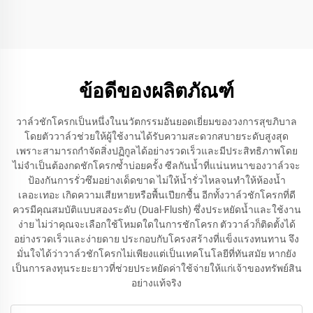
โถส้วมแบบปลดออกได้
รวดเร็ว ปิดนุ่มนวล จากผู้
ผลิตเมืองเจิ่วโจว
ข้อดีของผลิตภัณฑ์
วาล์วชักโครกเป็นหนึ่งในนวัตกรรมอันยอดเยี่ยมของวงการสุขภิบาล
โดยตัววาล์วช่วยให้ผู้ใช้งานได้รับความสะดวกสบายระดับสูงสุด
เพราะสามารถกำจัดสิ่งปฏิกูลได้อย่างรวดเร็วและมีประสิทธิภาพโดย
ไม่จำเป็นต้องกดชักโครกซ้ำบ่อยครั้ง ซีลกันน้ำที่แน่นหนาของวาล์วจะ
ป้องกันการรั่วซึมอย่างเด็ดขาด ไม่ให้น้ำรั่วไหลจนทำให้ห้องน้ำ
เลอะเทอะ เกิดความเสียหายหรือพื้นเปียกชื้น อีกทั้งวาล์วชักโครกที่ดี
ควรมีคุณสมบัติแบบสองระดับ (Dual-Flush) ซึ่งประหยัดน้ำและใช้งาน
ง่าย ไม่ว่าคุณจะเลือกใช้โหมดใดในการชักโครก ตัววาล์วก็ติดตั้งได้
อย่างรวดเร็วและง่ายดาย ประกอบกับโครงสร้างที่แข็งแรงทนทาน จึง
มั่นใจได้ว่าวาล์วชักโครกไม่เพียงแต่เป็นเทคโนโลยีที่ทันสมัย หากยัง
เป็นการลงทุนระยะยาวที่ช่วยประหยัดค่าใช้จ่ายให้แก่เจ้าของทรัพย์สิน
อย่างแท้จริง