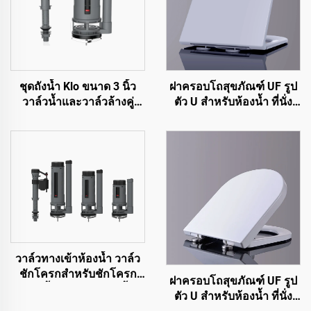
ชุดถังน้ำ Klo ขนาด 3 นิ้ว
ฝาครอบโถสุขภัณฑ์ UF รูป
วาล์วน้ำและวาล์วล้างคู่
ตัว U สำหรับห้องน้ำ ที่นั่ง
สำหรับอุปกรณ์สุขภัณฑ์ Klo
โถส้วมแบบปลดออกได้
ด้วยราคาคุณภาพสูงแต่
รวดเร็ว ปิดนุ่มนวล จากผู้
ราคาถูก
ผลิตเมืองเจิ่วโจว
วาล์วทางเข้าห้องน้ำ วาล์ว
ชักโครกสำหรับชักโครก
ฝาครอบโถสุขภัณฑ์ UF รูป
แบบชิ้นเดียวและสองชิ้น
ตัว U สำหรับห้องน้ำ ที่นั่ง