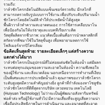
รวมถึง:
วาล์วชักโครกอัตโนมัติแบบเซ็นเซอร์ตรวจจับ: มีกลไกที่
สามารถตรวจจับรูปแบบการใช้งาน เพื่อปรับระดับปริมาณน้ำ
ชักโครกโดยอัตโนมัติ ทำให้ประหยัดน้ำได้สูงสุด
พื้นผิววาล์วทำความสะอาดตนเอง: การใช้สารเคลือบนาโน
เพื่อป้องกันไม่ให้แร่ธาตุและแบคทีเรียเกาะติด
วัสดุที่ผลิตจากชีวภาพ: แนวคิดเบื้องต้นคือการนำพลาสติกที่
สกัดจากพืชมาใช้ในวัสดุขั้นสูง เพื่อพยายามลดการใช้
โพลิเมอร์จากปิโตรเลียม
ข้อคิดเห็นสุดท้าย: รายละเอียดเล็กๆ แต่สร้างความ
แตกต่างได้มาก
วาล์วชักโครกเป็นอุปกรณ์ที่ไม่ค่อยเด่นชัดในห้องน้ำ แต่มีผลก
ระทบต่อทุกแง่มุมของความสะอาดในห้องน้ำ ความพึงพอใจ
ของผู้ใช้งาน และสิ่งแวดล้อม นอกเหนือจากการทำงานที่เงียบ
เป็นพิเศษและการประหยัดน้ำแล้ว คุณภาพของวาล์วชักโครก
ระดับสูงสุดมีความสำคัญอย่างยิ่ง ลูกค้าที่กำลังมองหาโซลูชัน
วาล์วชักโครกที่ดีที่สุดจากบริษัท เหวยหยวน เทคโนโลยี
(Huiyuan Technology) ไม่ว่าจะเป็นผู้พัฒนาอสังหาริมทรัพย์
พ่อค้าส่ง หรือผู้ใช้งานทั่วไป มีความเสี่ยงที่จะสูญเสียความน่า
เชื่อถือประสิทธิภาพในการดำเนินงาน และอนาคตที่สะอาด