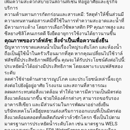
เพิ่มความสะดวกสบายในสถานที่เช่น ที่อยู่อาศัยและธุรกิจ
บริการ
ความต้านทานการกัดกร่อนและสารเคมี: วัสดุทำให้ชิ้นส่วนมี
ความทนทานต่อสารเคมีที่ใช้ในการทำความสะอาดและน้ำที่
มีความกระด้าง โดยการเลือกใช้พลาสติก PP คุณภาพสูง และ
ซีลยางซิลิโคนเกรดดี จึงยืดอายุการใช้งานได้ยาวนานขึ้น
คุณภาพของวาล์ฟลัช: สิ่งจำเป็นเพื่อความยั่งยืน
ปัญหาการขาดแคลนน้ำเป็นเรื่องใหญ่ระดับโลก และห้องน้ำ
ถือเป็นผู้ใช้น้ำในครัวเรือนมากที่สุด หากคุณเปลี่ยนไปใช้วาล์
ฟลัชที่มีประสิทธิภาพดียิ่งขึ้น คุณจะได้รับประโยชน์ดังต่อไปนี้:
ประหยัดน้ำได้อย่างมีประสิทธิภาพ โดยเฉพาะระบบฟลัชสอง
ระดับ
ลดค่าใช้จ่ายด้านสาธารณูปโภค และประโยชน์เหล่านี้จะถูก
ส่งต่อไปยังผู้อยู่อาศัย โรงแรม และสถานที่สาธารณะ
ลดผลกระทบต่อสิ่งแวดล้อม ทำให้อาคารมีความเป็นมิตรต่อ
สิ่งแวดล้อมมากขึ้น ช่วยให้องค์กรต่างๆ สามารถขอรับรอง
อาคารสีเขียว และมีส่วนร่วมในการพัฒนาอย่างยั่งยืน
บริษัทเทคโนโลยีฮุ่ยหยวนส่งเสริมการออกแบบที่เป็นมิตรต่อ
สิ่งแวดล้อมตลอดทั้งผลิตภัณฑ์วาล์วชักโครก ซึ่งเป็นไปตาม
มาตรฐานการประหยัดน้ำระดับโลก เช่น มาตรฐาน WELS