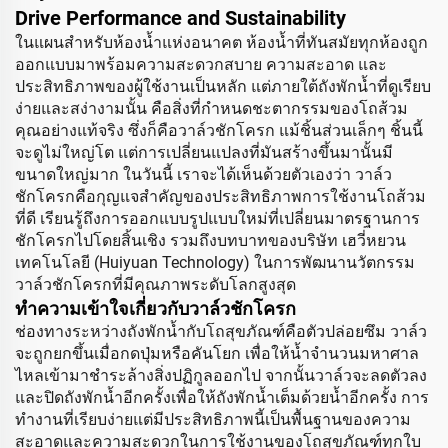
Drive Performance and Sustainability
ในแผนสำหรับห้องน้ำแห่งอนาคต ห้องน้ำที่ทันสมัยทุกห้องถูก
ออกแบบมาพร้อมความสะดวกสบาย ความสะอาด และ
ประสิทธิภาพของผู้ใช้งานเป็นหลัก แต่ภายใต้ถังพักน้ำที่ดูเรียบ
ง่ายและสง่างามนั้น คือสิ่งที่กำหนดชะตากรรมของโถส้วม
คุณอย่างแท้จริง ซึ่งก็คือวาล์วชักโครก แม้ชิ้นส่วนเล็กๆ ชิ้นนี้
จะดูไม่ใหญ่โต แต่การเปลี่ยนแปลงที่มันสร้างขึ้นมานั้นมี
ขนาดใหญ่มาก ในวันนี้ เราจะได้เห็นด้วยตัวเองว่า วาล์ว
ชักโครกคือกุญแจสำคัญของประสิทธิภาพการใช้งานโถส้วม
ที่ดี เรียนรู้ถึงการออกแบบรูปแบบใหม่ที่เปลี่ยนมาตรฐานการ
ชักโครกไปโดยสิ้นเชิง รวมถึงบทบาทของบริษัท เฮวี่หยวน
เทคโนโลยี (Huiyuan Technology) ในการพัฒนานวัตกรรม
วาล์วชักโครกที่มีคุณภาพระดับโลกสูงสุด
ทำความเข้าใจเกี่ยวกับวาล์วชักโครก
ช่องทางระหว่างถังพักน้ำกับโถสุขภัณฑ์คือตัวปล่อยซึม วาล์ว
จะถูกยกขึ้นเมื่อกดปุ่มหรือคันโยก เพื่อให้น้ำจำนวนมหาศาล
ไหลเข้ามาชำระล้างสิ่งปฏิกูลออกไป จากนั้นวาล์วจะลดตัวลง
และปิดถังพักน้ำอีกครั้งเพื่อให้ถังพักน้ำเต็มด้วยน้ำอีกครั้ง การ
ทำงานที่เรียบง่ายแต่มีประสิทธิภาพนี้เป็นพื้นฐานของความ
สะอาดและความสะดวกในการใช้งานของโถสุขภัณฑ์ทุกใบ