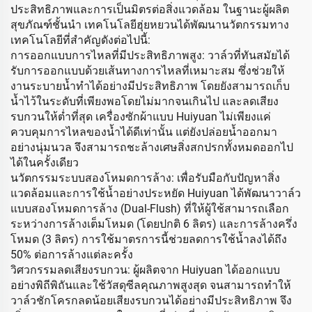
ประสิทธิภาพและการเป็นมิตรต่อสิ่งแวดล้อม ในฐานะผู้ผลิต
สุขภัณฑ์ชั้นนำ เทคโนโลยีฮุ่ยหยวนได้พัฒนานวัตกรรมทาง
เทคโนโลยีที่สำคัญดังต่อไปนี้:
การออกแบบการไหลที่มีประสิทธิภาพสูง: วาล์วที่ทันสมัยได้
รับการออกแบบด้วยเส้นทางการไหลที่เหมาะสม ซึ่งช่วยให้
งานระบายน้ำทำได้อย่างมีประสิทธิภาพ โดยยังสามารถเก็บ
น้ำไว้ในระดับที่เพียงพอโดยไม่มากจนเกินไป และลดเสียง
รบกวนให้ต่ำที่สุด เครื่องซักผ้าแบบ Huiyuan ไม่เพียงแค่
ควบคุมการไหลของน้ำได้ดีเท่านั้น แต่ยังปล่อยน้ำออกมา
อย่างนุ่มนวล จึงสามารถชะล้างเศษสิ่งสกปรกทั้งหมดออกไป
ได้ในครั้งเดียว
นวัตกรรมระบบสองโหมดการล้าง: เพื่อรับมือกับปัญหาสิ่ง
แวดล้อมและการใช้น้ำอย่างประหยัด Huiyuan ได้พัฒนาวาล์ว
แบบสองโหมดการล้าง (Dual-Flush) ที่ให้ผู้ใช้สามารถเลือก
ระหว่างการล้างเต็มโหมด (โดยปกติ 6 ลิตร) และการล้างครึ่ง
โหมด (3 ลิตร) การใช้มาตรการนี้ช่วยลดการใช้น้ำลงได้ถึง
50% ต่อการล้างแต่ละครั้ง
วิศวกรรมลดเสียงรบกวน: ผู้ผลิตจาก Huiyuan ได้ออกแบบ
อย่างพิถีพิถันและใช้วัสดุซีลคุณภาพสูงสุด จนสามารถทำให้
วาล์วชักโครกลดน้อยเสียงรบกวนได้อย่างมีประสิทธิภาพ จึง