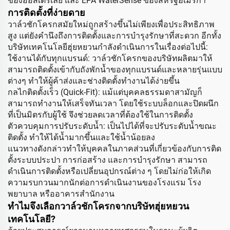
ของออสเตรเลีย และ EPA WaterSense ของสหรัฐอเมริกา
การติดตั้งที่ง่ายดาย
วาล์วชักโครกสมัยใหม่ถูกสร้างขึ้นไม่เพียงเพื่อประสิทธิภาพ
สูง แต่ยังคำนึงถึงการติดตั้งและการบำรุงรักษาที่สะดวก อีกทั้ง
บริษัทเทคโนโลยีฮุ่ยหยวนกำลังดำเนินการในเรื่องต่อไปนี้:
ใช้งานได้กับทุกแบรนด์: วาล์วชักโครกของบริษัทผลิตมาให้
สามารถติดตั้งเข้ากับถังพักน้ำของทุกแบรนด์และหลายรุ่นแบบ
ต่างๆ ทำให้ผู้ค้าส่งและช่างติดตั้งทำงานได้ง่ายขึ้น
กลไกติดตั้งเร็ว (Quick-Fit): แม้แต่บุคคลธรรมดาสามัญก็
สามารถทำงานให้เสร็จทันเวลา โดยใช้ระบบล็อกและปิดผนึก
ที่เป็นมิตรกับผู้ใช้ จึงช่วยลดเวลาที่ต้องใช้ในการติดตั้ง
ตัวควบคุมการปรับระดับน้ำ: เป็นไปได้ที่จะปรับระดับน้ำขณะ
ติดตั้ง ทำให้ได้น้ำมากขึ้นและใช้น้ำน้อยลง
แนวทางดังกล่าวทำให้บุคคลในภาคส่วนที่เกี่ยวข้องกับการติด
ตั้งระบบประปา การก่อสร้าง และการบำรุงรักษา สามารถ
ดำเนินการติดตั้งหรือเปลี่ยนอุปกรณ์ต่าง ๆ โดยไม่ก่อให้เกิด
ความรบกวนมากนักต่อการดำเนินงานของโรงแรม โรง
พยาบาล หรืออาคารสำนักงาน
ทำไมจึงเลือกวาล์วชักโครกจากบริษัทฮุ่ยหยวน
เทคโนโลยี?