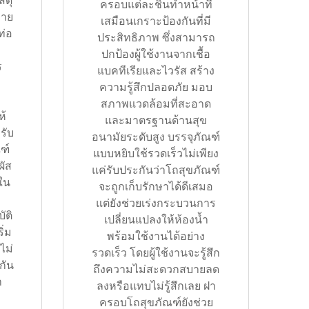
สดุ
ครอบแต่ละชิ้นทำหน้าที่
ลาย
เสมือนเกราะป้องกันที่มี
ท่อ
ประสิทธิภาพ ซึ่งสามารถ
ง
ปกป้องผู้ใช้งานจากเชื้อ
ร
แบคทีเรียและไวรัส สร้าง
ความรู้สึกปลอดภัย มอบ
สภาพแวดล้อมที่สะอาด
ห้
และมาตรฐานด้านสุข
รับ
อนามัยระดับสูง บรรจุภัณฑ์
ฑ์
แบบหยิบใช้รวดเร็วไม่เพียง
ผัส
แค่รับประกันว่าโถสุขภัณฑ์
 ใน
จะถูกเก็บรักษาได้ดีเสมอ
แต่ยังช่วยเร่งกระบวนการ
ัติ
เปลี่ยนแปลงให้ห้องน้ำ
ิ่ม
พร้อมใช้งานได้อย่าง
ไม่
รวดเร็ว โดยผู้ใช้งานจะรู้สึก
งกัน
ถึงความไม่สะดวกสบายลด
า
ลงหรือแทบไม่รู้สึกเลย ฝา
ครอบโถสุขภัณฑ์ยังช่วย