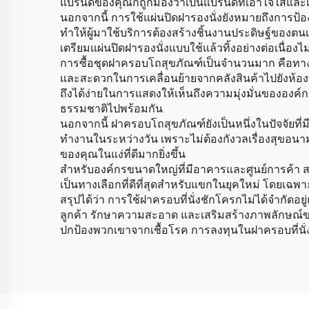
แบรนด์ของคุณก็ถูกมองว่าเป็นแบรนด์ที่เอาใจใส่และ
นอกจากนี้ การใช้แผ่นปิดฝารองนั่งยังหมายถึงการป้อง
ทำให้ผู้มาใช้บริการต้องสร้างชิ้นงานประดิษฐ์ของ
เตรียมแผ่นปิดฝารองนั่งแบบใช้แล้วทิ้งอย่างต่อเนื่อง
การซื้อชุดฝาครอบโถสุขภัณฑ์เป็นจำนวนมาก คือทางเ
และสะดวกในการเคลื่อนย้ายจากคลังสินค้าไปยังห้องพ
ถึงได้ง่ายในการแสดงให้เห็นถึงความมุ่งมั่นขององ
ธรรมชาติไปพร้อมกัน
นอกจากนี้ ฝาครอบโถสุขภัณฑ์ยังเป็นหนึ่งในปัจจัยที่
ทำงานในระหว่างวัน เพราะไม่ต้องกังวลเรื่องสุขอนา
ของคุณในแง่ที่ดีมากยิ่งขึ้น
สำหรับองค์กรขนาดใหญ่ที่มีอาคารและศูนย์การค้า สถานที
เป็นทางเลือกที่ดีที่สุดสำหรับแขกในยุคใหม่ โดยเ
สรุปได้ว่า การใช้ฝาครอบที่นั่งชักโครกไม่ได้จำกัดอย
ลูกค้า รักษาความสะอาด และเสริมสร้างภาพลักษณ์ข
ปกป้องพวกเขาจากเชื้อโรค การลงทุนในฝาครอบที่นั่