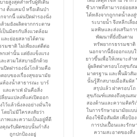
โดยวัสดุที่ใช้ทำมาจากวั
บายสูงสุดสำหรับผู้ที่เดิน
ชีวภาพที่สามารถย่อยส
าง ตั้งแคมป์ หรือเดินป่า
ได้หลังจากถูกกดน้ำลงสู่
กจากนี้ แผ่นปิดฝารองนั่ง
ระบายน้ำ จึงหลีกเลี่ย
ส้วมยังผลิตจากกระดาษ
มลพิษและส่งเสริมกา
ี่เป็นมิตรกับสิ่งแวดล้อม
พัฒนาที่ยั่งยืนตาม
และย่อยสลายได้ตาม
ทรัพยากรธรรมชาติ
รรมชาติ ไม่เพียงแต่ดีต่อ
นอกจากนี้ยังออกแบบใ
ลกเท่านั้น แต่ยังแข็งแรง
ยาวขึ้นเพื่อให้เหมาะสำห
และสวมใส่สบายอีกด้วย
ผู้ผลิตฝาครอบโถสุขภัณ
่นปิดฝารองนั่งโถส้วมคือ
มาตรฐาน และพื้นผิวสัม
ตอบของเรื่องสุขอนามัย
นั้นรู้สึกสบายเมื่อสัมผัส
นห้องน้ำสาธารณะ บาร์
สรุปแล้ว ฝาครอบโถ
และคาเฟ่ มันคือสิ่ง
สุขภัณฑ์แสดงถึงคุณสมบ
ปลี่ยนแปลงที่แค่เปิดออก
สองด้านและความคิดริเร
งไว้แล้วนั่งลงอย่างมั่นใจ
ในการรักษาอนามัยแบบ
โดยไม่มีใครสงสัยว่า
ต้องใช้มือสัมผัส เพื่อป้อ
ขภาพและความเป็นอยู่ที่ดี
การปนเปื้อนและรักษ
ึ่งคุณรับผิดชอบนั้นกำลัง
ความสะอาดของสิ่ง
ถูกปกป้องอยู่