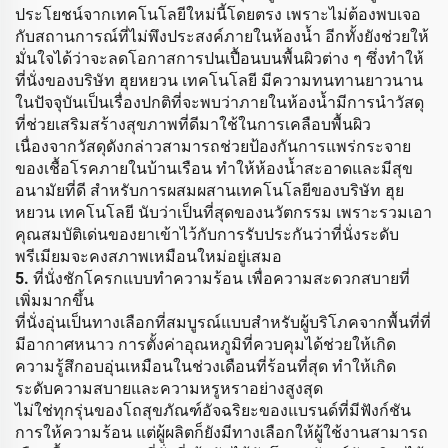
ประโยชน์จากเทคโนโลยีใหม่นี้โดยตรง เพราะไม่ต้องพบเจอ
กับสถานการณ์ที่ไม่พึงประสงค์ภายในห้องน้ำ อีกทั้งยังช่วยให้
มั่นใจได้ว่าจะลดโอกาสการปนเปื้อนบนพื้นผิวต่าง ๆ ซึ่งทำให้
ที่นั่งของบริษัท ฮุยหยวน เทคโนโลยี มีความทนทานยาวนาน
ในปัจจุบันเป็นเรื่องปกติที่จะพบว่าภายในห้องน้ำมีการนำวัสดุ
ที่ช่วยเสริมสร้างสุขภาพที่ดีมาใช้ในการเคลือบพื้นผิว
เนื่องจากวัสดุดังกล่าวสามารถช่วยป้องกันการแพร่กระจาย
ของเชื้อโรคภายในบ้านเรือน ทำให้ห้องน้ำสะอาดและมีสุข
อนามัยที่ดี สำหรับการผสมผสานเทคโนโลยีของบริษัท ฮุย
หยวน เทคโนโลยี นับว่าเป็นที่สุดของนวัตกรรม เพราะรวมเอา
คุณสมบัติเด่นของยาเข้าไว้กับการรับประกันว่าที่นั่งระดับ
พรีเมียมจะคงสภาพเหมือนใหม่อยู่เสมอ
5. ที่นั่งชักโครกแบบทำความร้อน เพื่อความสะดวกสบายที่
เพิ่มมากขึ้น
ที่นั่งอุ่นเป็นทางเลือกที่สมบูรณ์แบบสำหรับผู้บริโภคจากพื้นที่ที่
มีอากาศหนาว การตั้งค่าอุณหภูมิที่ควบคุมได้ช่วยให้เกิด
ความรู้สึกอบอุ่นเหมือนในช่วงเดือนที่ร้อนที่สุด ทำให้เกิด
ระดับความสบายและความหรูหราอย่างสูงสุด
ไม่ใช่ทุกรุ่นของโถสุขภัณฑ์อัจฉริยะของแบรนด์ที่มีฟังก์ชัน
การให้ความร้อน แต่ผู้ผลิตก็ยังมีทางเลือกให้ผู้ใช้งานสามารถ