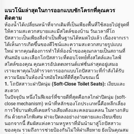
แนวโน้มล่าสุดในการออกแบบชักโครกที่คุณควร
ติดตาม
ห้องน้ำได้เปลี่ยนหน้าที่จากเดิมที่เป็นเพียงพื้นที่ใช้สอยไปสู่จุดที่
ให้ความสะดวกสบายและมีสไตล์ของบ้าน วันเวลาที่โถ
ปัสสาวะเป็นเพียงสิ่งจำเป็นพื้นฐานได้หมดไปแล้ว เนื่องจากเรา
ได้เห็นการเกิดขึ้นของดีไซน์และความสะดวกสบายรูปแบบ
ใหม่ หากคุณต้องการทำให้ห้องน้ำของคุณกลายเป็นสถานที่
ทันสมัย และเลือกโถปัสสาวะที่ตอบโจทย์ทั้งสไตล์และไลฟ์
สไตล์ของคุณ คุณควรอัปเดตเทรนด์แฟชั่นล่าสุดอยู่เสมอ
เราจะพาคุณไปสำรวจการออกแบบโถปัสสาวะที่กำลังได้รับ
ความนิยมในห้องน้ำสมัยใหม่ที่ดีที่สุดในขณะนี้
1. โถปัสสาวะฝาปิดนุ่ม (Soft-Close Toilet Seats): เงียบและ
สะดวก
ในปัจจุบัน หนึ่งในฟีเจอร์ที่ขายดีที่สุดคือกลไกฝาปิดนุ่ม (soft-
close mechanism) หน้าที่หลักของโถประเภทนี้คือหลีกเลี่ยง
การใช้บานพับที่เคยสร้างเสียงดังและคลอนแคลน ในทางกลับ
กัน ด้วยกลไกพิเศษ ฝาจะปิดลงอย่างง่ายดายและเงียบเชียบ
นอกจากนี้ สัมผัสแห่งความหรูหราที่มันนำมาสู่โถปัสสาวะ
ของคุณ รวมถึงการช่วยป้องกันไม่ให้ฝาเสียหาย ยังเป็นคุณสม