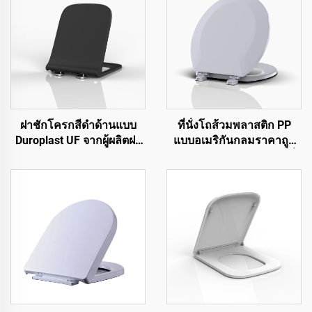
ฝาชักโครกสีดำด้านแบบ
ที่นั่งโถส้วมพลาสติก PP
Duroplast UF จากผู้ผลิตฝา
แบบอเมริกันกลมราคาถูก
ชักโครกสำหรับชักโครก
สำหรับโถส้วมโดยผู้ผลิตที่นั่ง
ส้วม