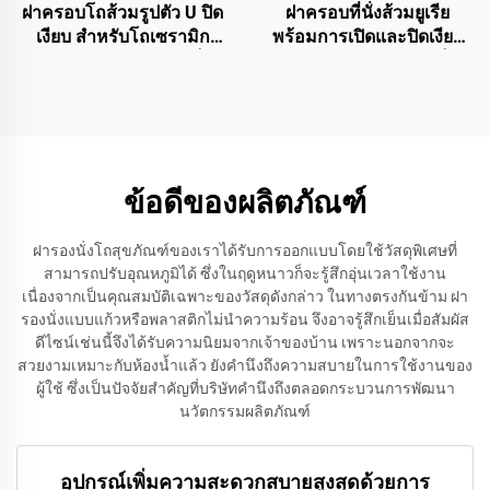
ฝาครอบโถส้วมรูปตัว U ปิด
ฝาครอบที่นั่งส้วมยูเรีย
เงียบ สำหรับโถเซรามิก
พร้อมการเปิดและปิดเงียบ
ระบบปล่อยอย่างรวดเร็ว
ระบบปล่อยอย่างรวดเร็ว
สำหรับการขายส่ง
สำหรับอุปกรณ์เสริมห้องน้ำ
โดยผู้ผลิตที่นั่งส้วม
ข้อดีของผลิตภัณฑ์
ฝารองนั่งโถสุขภัณฑ์ของเราได้รับการออกแบบโดยใช้วัสดุพิเศษที่
สามารถปรับอุณหภูมิได้ ซึ่งในฤดูหนาวก็จะรู้สึกอุ่นเวลาใช้งาน
เนื่องจากเป็นคุณสมบัติเฉพาะของวัสดุดังกล่าว ในทางตรงกันข้าม ฝา
รองนั่งแบบแก้วหรือพลาสติกไม่นำความร้อน จึงอาจรู้สึกเย็นเมื่อสัมผัส
ดีไซน์เช่นนี้จึงได้รับความนิยมจากเจ้าของบ้าน เพราะนอกจากจะ
สวยงามเหมาะกับห้องน้ำแล้ว ยังคำนึงถึงความสบายในการใช้งานของ
ผู้ใช้ ซึ่งเป็นปัจจัยสำคัญที่บริษัทคำนึงถึงตลอดกระบวนการพัฒนา
นวัตกรรมผลิตภัณฑ์
อุปกรณ์เพิ่มความสะดวกสบายสูงสุดด้วยการ