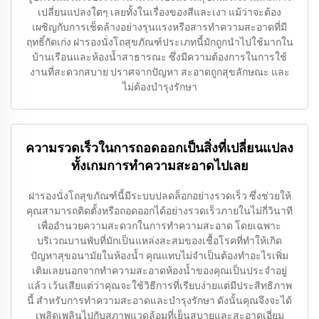
เปลี่ยนแปลงใดๆ เลยทั้งในเรื่องของสีและเงา แม้ว่าจะต้อง
เผชิญกับการเช็ดล้างอย่างรุนแรงหรือสารทำความสะอาดที่มี
ฤทธิ์กัดเก่ง ฝารองนั่งโถสุขภัณฑ์ประเภทนี้มักถูกนำไปใช้มากใน
บ้านเรือนและห้องน้ำสาธารณะ ซึ่งมีความต้องการในการใช้
งานที่สะดวกสบาย ปราศจากปัญหา สะอาดถูกสุขลักษณะ และ
ไม่ต้องบำรุงรักษา
ความรวดเร็วในการถอดออกเป็นสิ่งที่เปลี่ยนแปลง
ทั้งเกมการทำความสะอาดไปเลย
ฝารองนั่งโถสุขภัณฑ์นี้มีระบบปลดล็อกอย่างรวดเร็ว ซึ่งช่วยให้
คุณสามารถติดตั้งหรือถอดออกได้อย่างรวดเร็วภายในไม่กี่วินาที
เพื่ออำนวยความสะดวกในการทำความสะอาด โดยเฉพาะ
บริเวณบานพับที่มักเป็นแหล่งสะสมของเชื้อโรคที่ทำให้เกิด
ปัญหาสุขอนามัยในห้องน้ำ คุณแทบไม่จำเป็นต้องทำอะไรเพิ่ม
เติมเลยนอกจากทำความสะอาดห้องน้ำของคุณเป็นประจำอยู่
แล้ว เว้นเสียแต่ว่าคุณจะใช้วิธีการที่เรียบง่ายแต่มีประสิทธิภาพ
นี้ สำหรับการทำความสะอาดและบำรุงรักษา ดังนั้นคุณจึงจะได้
เพลิดเพลินไปกับสภาพแวดล้อมที่เย็นสบายและสะอาดเอี่ยม