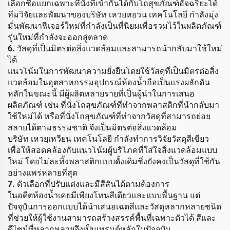
เลือกซื้อแยกเฉพาะที่นั่งที่เข้ากันได้กับโถสุขภัณฑ์อัจฉริยะได้
ทีมวิจัยและพัฒนาของบริษัท เหวยหยวน เทคโนโลยี กำลังมุ่ง
มั่นพัฒนาฟีเจอร์ใหม่ที่กำลังเป็นที่นิยมเพื่อรวมไว้ในผลิตภัณฑ์
รุ่นใหม่ที่กำลังจะออกสู่ตลาด
6. วัสดุที่เป็นมิตรต่อสิ่งแวดล้อมและสามารถนำกลับมาใช้ใหม่
ได้
แนวโน้มในการพัฒนาความยั่งยืนโดยใช้วัสดุที่เป็นมิตรต่อสิ่ง
แวดล้อมในอุตสาหกรรมอุปกรณ์ห้องน้ำถือเป็นแรงผลักดัน
หลักในขณะนี้ มีผู้ผลิตหลายรายที่เป็นผู้นำในการเสนอ
ผลิตภัณฑ์ เช่น ที่นั่งโถสุขภัณฑ์ที่ทำจากพลาสติกที่นำกลับมา
ใช้ใหม่ได้ หรือที่นั่งโถสุขภัณฑ์ที่ทำจากวัสดุที่สามารถย่อย
สลายได้ตามธรรมชาติ จึงเป็นมิตรต่อสิ่งแวดล้อม
บริษัท เหวยฺเหวียน เทคโนโลยี กำลังทำการวิจัยวัสดุสีเขียว
เพื่อให้สอดคล้องกับแนวโน้มผู้บริโภคที่ใส่ใจสิ่งแวดล้อมแบบ
ใหม่ โดยไม่ละทิ้งพลาสติกแบบดั้งเดิมซึ่งยังคงเป็นวัสดุที่ใช้กัน
อย่างแพร่หลายที่สุด
7. ตัวเลือกที่ปรับแต่งและมีสีสันได้ตามต้องการ
ในอดีตห้องน้ำเคยมีเพียงโทนสีเดียวและแบบพื้นฐาน แต่
ปัจจุบันการออกแบบได้นำเสนอเฉดสีและวัสดุหลากหลายชนิด
ที่ช่วยให้ผู้ใช้งานสามารถสร้างสรรค์พื้นที่เฉพาะตัวได้ สีและ
ดีไซน์ที่หลากหลายจึงเป็นเทรนด์หลักในปัจจุบัน