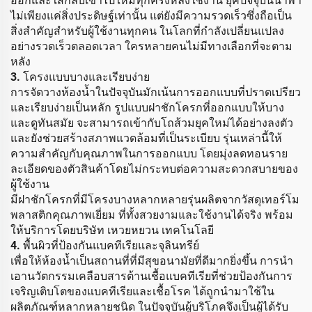
ออกและใส่กลับเข้าไปใหม่ทุกครั้งหลังใช้งาน ยุคปัจจุบันนำพา
ไม่เพียงแค่สิ่งประดิษฐ์เท่านั้น แต่ยังมีความรวดเร็วซึ่งถือเป็น
สิ่งสำคัญสำหรับผู้ใช้งานทุกคน ในโลกที่กำลังเปลี่ยนแปลง
อย่างรวดเร็วตลอดเวลา ใครหลายคนไม่มีทางเลือกที่จะตาม
หลัง
3. โครงแบบบางและเรียบง่าย
การจัดวางห้องน้ำในปัจจุบันมักเน้นการออกแบบที่ปราดเปรียว
และเรียบง่ายเป็นหลัก รูปแบบฝาชักโครกที่ออกแบบให้บาง
และดูทันสมัย จะสามารถเข้ากับโถส้วมยุคใหม่ได้อย่างลงตัว
และยังช่วยสร้างสภาพแวดล้อมที่เป็นระเบียบ รุ่นเหล่านี้ให้
ความสำคัญกับคุณภาพในการออกแบบ โดยมุ่งลดทอนราย
ละเอียดของตัวสินค้าโดยไม่กระทบต่อความสะดวกสบายของ
ผู้ใช้งาน
มีฝาชักโครกที่มีโครงบางหลากหลายรุ่นผลิตจากวัสดุเทอร์โม
พลาสติกคุณภาพเยี่ยม ที่ทั้งสวยงามและใช้งานได้จริง พร้อม
ให้บริการโดยบริษัท เหวยหยวน เทคโนโลยี
4. พื้นผิวที่ป้องกันแบคทีเรียและจุลินทรีย์
เพื่อให้ห้องน้ำเป็นสถานที่ที่มีสุขอนามัยที่ดีมากยิ่งขึ้น การนำ
เอานวัตกรรมเคลือบสารต้านเชื้อแบคทีเรียที่ช่วยป้องกันการ
เจริญเติบโตของแบคทีเรียและเชื้อโรค ได้ถูกนำมาใช้ใน
ผลิตภัณฑ์หลากหลายชนิด ในปัจจุบันผู้บริโภคจึงเป็นผู้ได้รับ