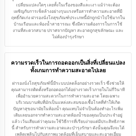
เปลี่ยนแปลงใดๆ เลยทั้งในเรื่องของสีและเงา แม้ว่าจะต้อง
เผชิญกับการเช็ดล้างอย่างรุนแรงหรือสารทำความสะอาดที่มี
ฤทธิ์กัดเก่ง ฝารองนั่งโถสุขภัณฑ์ประเภทนี้มักถูกนำไปใช้มากใน
บ้านเรือนและห้องน้ำสาธารณะ ซึ่งมีความต้องการในการใช้
งานที่สะดวกสบาย ปราศจากปัญหา สะอาดถูกสุขลักษณะ และ
ไม่ต้องบำรุงรักษา
ความรวดเร็วในการถอดออกเป็นสิ่งที่เปลี่ยนแปลง
ทั้งเกมการทำความสะอาดไปเลย
ฝารองนั่งโถสุขภัณฑ์นี้มีระบบปลดล็อกอย่างรวดเร็ว ซึ่งช่วยให้
คุณสามารถติดตั้งหรือถอดออกได้อย่างรวดเร็วภายในไม่กี่วินาที
เพื่ออำนวยความสะดวกในการทำความสะอาด โดยเฉพาะ
บริเวณบานพับที่มักเป็นแหล่งสะสมของเชื้อโรคที่ทำให้เกิด
ปัญหาสุขอนามัยในห้องน้ำ คุณแทบไม่จำเป็นต้องทำอะไรเพิ่ม
เติมเลยนอกจากทำความสะอาดห้องน้ำของคุณเป็นประจำอยู่
แล้ว เว้นเสียแต่ว่าคุณจะใช้วิธีการที่เรียบง่ายแต่มีประสิทธิภาพ
นี้ สำหรับการทำความสะอาดและบำรุงรักษา ดังนั้นคุณจึงจะได้
เพลิดเพลินไปกับสภาพแวดล้อมที่เย็นสบายและสะอาดเอี่ยม