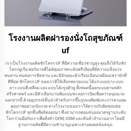
โรงงานผลิตฝารองนั่งโถสุขภัณฑ์
uf
เราเป็นโรงงานผลิตชักโครก UF ที่มีความเชี่ยวชาญสูง คุณจึงได้รับชัก
โครกยูเรีย-ฟอร์มาลดีไฮด์คุณภาพระดับพรีเมียมที่มีความแข็งแรง
ทนทาน ทนต่อการขีดข่วน และมีลักษณะผิวเรียบเนียนเหมือนเซรามิกที่
ดีที่สุด ชักโครก UF ของเรามีให้เลือกหลายแบบ ได้แก่ แบบบาง แบบ
ยาว แบบสี่เหลี่ยม และแบบโค้งรูปตัวยู ทั้งหมดนี้ออกแบบตามหลัก
สรีรศาสตร์ และมีตัวเลือกบานพับแบบชะลอการปิดเพื่อความนุ่มนวล
นอกจากนี้ ด้วยอุปกรณ์ชั้นนำสำหรับการขึ้นรูปแม่พิมพ์และการควบคุม
คุณภาพอย่างเข้มงวด ทางโรงงานของเราให้ความรับผิดชอบต่อ
ชักโครก UF ทุกชิ้นที่ผลิตออกมา ซึ่งสามารถตอบสนองมาตรฐานระดับ
โลก ร่วมมือกับเราเพื่อสั่งทำ OEM, ODM และสินค้าจำนวนมาก โดยมี
ฐานการผลิตที่มีความชำนาญเฉพาะทางคอยสนับสนุน