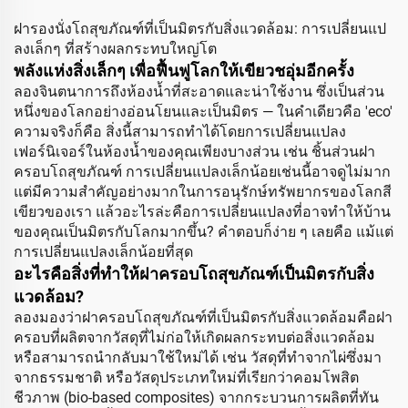
ฝารองนั่งโถสุขภัณฑ์ที่เป็นมิตรกับสิ่งแวดล้อม: การเปลี่ยนแป
ลงเล็กๆ ที่สร้างผลกระทบใหญ่โต
พลังแห่งสิ่งเล็กๆ เพื่อฟื้นฟูโลกให้เขียวชอุ่มอีกครั้ง
ลองจินตนาการถึงห้องน้ำที่สะอาดและน่าใช้งาน ซึ่งเป็นส่วน
หนึ่งของโลกอย่างอ่อนโยนและเป็นมิตร — ในคำเดียวคือ 'eco'
ความจริงก็คือ สิ่งนี้สามารถทำได้โดยการเปลี่ยนแปลง
เฟอร์นิเจอร์ในห้องน้ำของคุณเพียงบางส่วน เช่น ชิ้นส่วนฝา
ครอบโถสุขภัณฑ์ การเปลี่ยนแปลงเล็กน้อยเช่นนี้อาจดูไม่มาก
แต่มีความสำคัญอย่างมากในการอนุรักษ์ทรัพยากรของโลกสี
เขียวของเรา แล้วอะไรล่ะคือการเปลี่ยนแปลงที่อาจทำให้บ้าน
ของคุณเป็นมิตรกับโลกมากขึ้น? คำตอบก็ง่าย ๆ เลยคือ แม้แต่
การเปลี่ยนแปลงเล็กน้อยที่สุด
อะไรคือสิ่งที่ทำให้ฝาครอบโถสุขภัณฑ์เป็นมิตรกับสิ่ง
แวดล้อม?
ลองมองว่าฝาครอบโถสุขภัณฑ์ที่เป็นมิตรกับสิ่งแวดล้อมคือฝา
ครอบที่ผลิตจากวัสดุที่ไม่ก่อให้เกิดผลกระทบต่อสิ่งแวดล้อม
หรือสามารถนำกลับมาใช้ใหม่ได้ เช่น วัสดุที่ทำจากไผ่ซึ่งมา
จากธรรมชาติ หรือวัสดุประเภทใหม่ที่เรียกว่าคอมโพสิต
ชีวภาพ (bio-based composites) จากกระบวนการผลิตที่ทัน