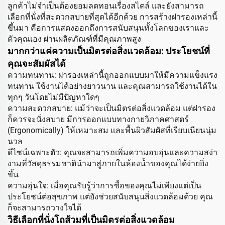
ลูกค้าไม่จำเป็นต้องยอมลดทอนเรื่องสไตล์ และยังสามารถ
เลือกที่นั่งที่สะดวกสบายที่สุดได้อีกด้วย การสร้างฝารองเหล่านี้
ขึ้นมา คือการแสดงออกถึงการสนับสนุนทั้งโลกของเราและ
ตัวคุณเอง ผ่านผลิตภัณฑ์ที่มีคุณภาพสูง
มากกว่าแค่ความเป็นมิตรต่อสิ่งแวดล้อม: ประโยชน์ที่
คุณจะสัมผัสได้
ความทนทาน: ฝารองเหล่านี้ถูกออกแบบมาให้มีความแข็งแรง
ทนทาน ใช้งานได้อย่างยาวนาน และคุณสามารถใช้งานได้ใน
ทุกๆ วันโดยไม่มีปัญหาใดๆ
ความสะดวกสบาย: แม้ว่าจะเป็นมิตรต่อสิ่งแวดล้อม แต่ฝารอง
ก็ควรจะนั่งสบาย มีการออกแบบทางกายวิภาคศาสตร์
(Ergonomically) ให้เหมาะสม และพื้นผิวสัมผัสที่เรียบเนียนนุ่ม
นวล
ดีไซน์เฉพาะตัว: คุณจะสามารถเพิ่มความอบอุ่นและความสง่า
งามที่วัสดุธรรมชาตินำมาสู่ภายในห้องน้ำของคุณได้ง่ายยิ่ง
ขึ้น
ความอุ่นใจ: เมื่อคุณรับรู้ว่าการซื้อของคุณไม่เพียงแต่เป็น
ประโยชน์ต่อสุขภาพ แต่ยังช่วยสนับสนุนสิ่งแวดล้อมด้วย คุณ
ก็จะสามารถวางใจได้
วิธีเลือกที่นั่งโถส้วมที่เป็นมิตรต่อสิ่งแวดล้อม