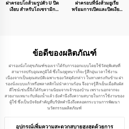
ฝาครอบโถส้วมรูปตัว U ปิด
ฝาครอบที่นั่งส้วมยูเรีย
เงียบ สำหรับโถเซรามิก
พร้อมการเปิดและปิดเงียบ
ระบบปล่อยอย่างรวดเร็ว
ระบบปล่อยอย่างรวดเร็ว
สำหรับการขายส่ง
สำหรับอุปกรณ์เสริมห้องน้ำ
โดยผู้ผลิตที่นั่งส้วม
ข้อดีของผลิตภัณฑ์
ฝารองนั่งโถสุขภัณฑ์ของเราได้รับการออกแบบโดยใช้วัสดุพิเศษที่
สามารถปรับอุณหภูมิได้ ซึ่งในฤดูหนาวก็จะรู้สึกอุ่นเวลาใช้งาน
เนื่องจากเป็นคุณสมบัติเฉพาะของวัสดุดังกล่าว ในทางตรงกันข้าม ฝา
รองนั่งแบบแก้วหรือพลาสติกไม่นำความร้อน จึงอาจรู้สึกเย็นเมื่อสัมผัส
ดีไซน์เช่นนี้จึงได้รับความนิยมจากเจ้าของบ้าน เพราะนอกจากจะ
สวยงามเหมาะกับห้องน้ำแล้ว ยังคำนึงถึงความสบายในการใช้งานของ
ผู้ใช้ ซึ่งเป็นปัจจัยสำคัญที่บริษัทคำนึงถึงตลอดกระบวนการพัฒนา
นวัตกรรมผลิตภัณฑ์
อุปกรณ์เพิ่มความสะดวกสบายสูงสุดด้วยการ