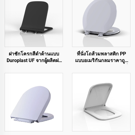
ฝาชักโครกสีดำด้านแบบ
ที่นั่งโถส้วมพลาสติก PP
Duroplast UF จากผู้ผลิตฝา
แบบอเมริกันกลมราคาถูก
ชักโครกสำหรับชักโครก
สำหรับโถส้วมโดยผู้ผลิตที่นั่ง
ส้วม