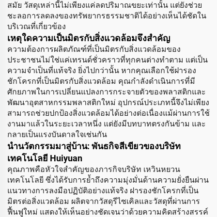
สมัย วัสดุเหล่านี้ไม่เพียงแค่ลดปริมาณขยะเท่านั้น แต่ยังช่วย
ชะลอการลดลงของทรัพยากรธรรมชาติได้อย่างเห็นได้ชัดใน
บริเวณที่เกี่ยวข้อง
เหตุใดความเป็นมิตรกับสิ่งแวดล้อมจึงสำคัญ
ความต้องการผลิตภัณฑ์ที่เป็นมิตรกับสิ่งแวดล้อมของ
ประชาชนไม่ใช่แค่เทรนด์ชั่วคราวที่ทุกคนต่างทำตาม แต่เป็น
ความจำเป็นที่แท้จริง ยิ่งไปกว่านั้น หากคุณเลือกใช้ฝารอง
ชักโครกที่เป็นมิตรกับสิ่งแวดล้อม คุณกำลังดำเนินการที่มี
ศักยภาพในการเปลี่ยนแปลงการกระจายตัวของพลาสติกและ
พัฒนาอุตสาหกรรมพลาสติกใหม่ อุปกรณ์ประเภทนี้จึงไม่เพียง
สามารถช่วยปกป้องสิ่งแวดล้อมได้อย่างต่อเนื่องแม้ผ่านการใช้
งานมาแล้วในระยะเวลาหนึ่ง แต่ยังมีบทบาทตรงกันข้าม และ
กลายเป็นแรงบันดาลใจเช่นกัน
นำนวัตกรรมมาสู่บ้าน: พันธกิจสีเขียวของบริษัท
เทคโนโลยี Huiyuan
คุณภาพคือหัวใจสำคัญของภารกิจบริษัท เหวินหยวน
เทคโนโลยี ซึ่งได้รับการย้ำถึงความมุ่งมั่นด้านความยั่งยืนผ่าน
แนวทางการลงมือปฏิบัติอย่างแท้จริง ฝารองชักโครกที่เป็น
มิตรต่อสิ่งแวดล้อม ผลิตจากวัสดุรีไซเคิลและวัสดุที่ผ่านการ
ฟื้นฟูใหม่ แสดงให้เห็นอย่างชัดเจนว่าด้วยความคิดสร้างสรรค์