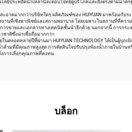
โนโลยีประหยัดน้ำเหล่านี้จะตอบโจทย์ผู้บริโภคและยังตรงตามมาตรฐ
าดมากกว่าบริษัทใดๆ ผลิตภัณฑ์ของ HUIYUAN มาพร้อมกับระบบป้
สถานที่เชิงพาณิชย์และสถานพยาบาล โดยเฉพาะในสถานที่ที่ความส
ารขายและเอกสารทางเทคนิคชั้นนำอีกด้วย นอกจากนี้ การกระจายศ
าติซึ่งน่าเชื่อถือมากกว่า
ายในตลอดหลายปีที่ผ่านมา HUIYUAN TECHNOLOGY ได้เป็นผู้บุกเบิ
ดถังน้ำส้วมที่มีคุณภาพสูงสุด การตัดสินใจปรับปรุงห้องน้ำภายในบ้
ถึงการเลือกคุณภาพที่คงทน
บล็อก