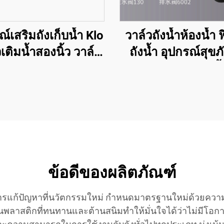
ณ์เสริมถังเก็บน้ำ Klo
วาล์วถังน้ำห้องน้ำ ฟ
เติมน้ำสองนิ้ว วาล์ว
ถังน้ำ อุปกรณ์สุขภ
รกคู่สำหรับ Klo จาก
วาล์วโถส้วม วาล์วน
ผู้ผลิต
วาล์วลอยถังน้
ข้อดีของผลิตภัณฑ์
วิธีการแก้ปัญหาที่นวัตกรรมใหม่ กำหนดมาตรฐานใหม่ด้
ส่วนพลาสติกที่ทนทานและต้านสนิมทำให้มั่นใจได้ว่าไม่มีโ