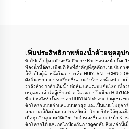
เพิ่มประสิทธิภาพห้องน้ำด้วยชุด
ทั่วไปแล้ว ผู้คนมักจะนึกถึงการปรับปรุงห้องน้ำ โดย
ห้องน้ำที่จัดระเบียบดี สิ่งที่สำคัญที่สุดคือระบบขับ
นี้ซึ่งเป็นผู้นำหนึ่งในวงการคือ HUIYUAN TECHNOLO
ดังนั้น เราสามารถเรียกชิ้นส่วนถังน้ำของห้องน้ำว่า
วาล์วล้าง วาล์วเติมน้ำ ท่อล้น และระบบคันโยก เนื่องจ
เหตุผลว่าทำไมผู้เชี่ยวชาญในวงการจึงเลือก HUIYUAN
ชิ้นส่วนถังชักโครกของ HUIYUAN ทำจากวัสดุเช่น พ
ชักโครกแบบเก่าและแบบล่าสุด และเป็นแบบโมดูลาร์ ซึ
นอกจากนี้ยังเป็นส่วนประหยัดน้ำ โดยบริษัทให้คุณเ
เมื่อพูดถึงคุณสมบัติเกี่ยวกับน้ำของชิ้นส่วนถังน้ำ 
ชักโครกได้ และกลไกป้องกันการดูดกลับ สิ่งเหล่านี้เป