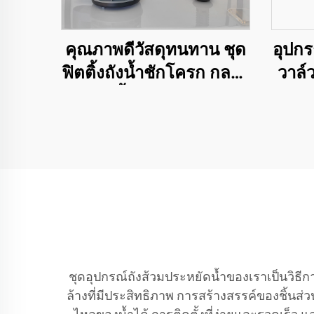
คุณภาพดีวัสดุทนทาน ชุด
อุปกร
ฟิตติ้งถังน้ำชักโครก กลไก
วาล์ว
การกดน้ำสำหรับสุขภัณฑ์
ชักโค
WC
ชุดอุปกรณ์ถังส้วมประหยัดน้ำของเราเป็น
ล้างที่มีประสิทธิภาพ การสร้างสรรค์ของชิ้น