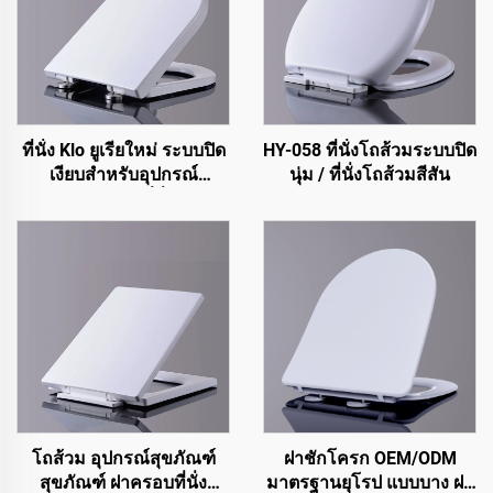
ที่นั่ง Klo ยูเรียใหม่ ระบบปิด
HY-058 ที่นั่งโถส้วมระบบปิด
เงียบสำหรับอุปกรณ์
นุ่ม / ที่นั่งโถส้วมสีสัน
สุขภัณฑ์ Klo ที่นั่ง Klo
สำหรับโคลเซต
โถส้วม อุปกรณ์สุขภัณฑ์
ฝาชักโครก OEM/ODM
สุขภัณฑ์ ฝาครอบที่นั่ง
มาตรฐานยุโรป แบบบาง ฝา