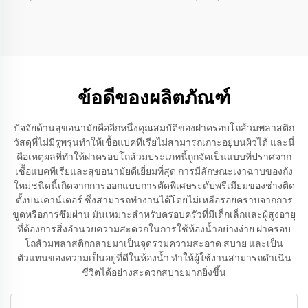
โถส้วมสำหรับโถส้วมรูปทรง
ครอบชักโครกพร้อมระบบ
สี่เหลี่ยม
ถอดออกได้รวดเร็วสำหรับ
อุปกรณ์ในห้องน้ำ
ข้อดีของผลิตภัณฑ์
ปัจจัยด้านสุขอนามัยคืออีกหนึ่งคุณสมบัติของฝาครอบโถส้วมพลาสติก
วัสดุที่ไม่มีรูพรุนทำให้เชื้อแบคทีเรียไม่สามารถเกาะอยู่บนผิวได้ และนี่
คือเหตุผลที่ทำให้ฝาครอบโถส้วมประเภทนี้ถูกจัดเป็นแบบที่ปราศจาก
เชื้อแบคทีเรียและสุขอนามัยดีเยี่ยมที่สุด การมีลักษณะเงาฉาบของถัง
ใหม่ชนิดนี้เกิดจากการออกแบบการตัดพิเศษระดับพรีเมียมของช่างติด
ตั้งบนเคาน์เตอร์ ซึ่งสามารถทำงานได้โดยไม่เหลือรอยคราบจากการ
ขูดหรือการซึมผ่าน มันเหมาะสำหรับครอบครัวที่มีเด็กเล็กและผู้สูงอายุ
ที่ต้องการสิ่งอำนวยความสะดวกในการใช้ห้องน้ำอย่างง่าย ฝาครอบ
โถส้วมพลาสติกกลายมาเป็นจุดรวมความสะอาด สบาย และเป็น
ตัวแทนของความเป็นอยู่ที่ดีในห้องน้ำ ทำให้ผู้ใช้งานสามารถดำเนิน
ชีวิตได้อย่างสะดวกสบายมากยิ่งขึ้น