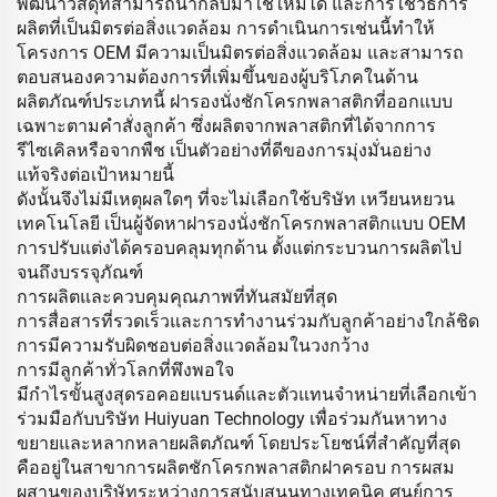
พัฒนาวัสดุที่สามารถนำกลับมาใช้ใหม่ได้ และการใช้วิธีการ
ผลิตที่เป็นมิตรต่อสิ่งแวดล้อม การดำเนินการเช่นนี้ทำให้
โครงการ OEM มีความเป็นมิตรต่อสิ่งแวดล้อม และสามารถ
ตอบสนองความต้องการที่เพิ่มขึ้นของผู้บริโภคในด้าน
ผลิตภัณฑ์ประเภทนี้ ฝารองนั่งชักโครกพลาสติกที่ออกแบบ
เฉพาะตามคำสั่งลูกค้า ซึ่งผลิตจากพลาสติกที่ได้จากการ
รีไซเคิลหรือจากพืช เป็นตัวอย่างที่ดีของการมุ่งมั่นอย่าง
แท้จริงต่อเป้าหมายนี้
ดังนั้นจึงไม่มีเหตุผลใดๆ ที่จะไม่เลือกใช้บริษัท เหวียนหยวน
เทคโนโลยี เป็นผู้จัดหาฝารองนั่งชักโครกพลาสติกแบบ OEM
การปรับแต่งได้ครอบคลุมทุกด้าน ตั้งแต่กระบวนการผลิตไป
จนถึงบรรจุภัณฑ์
การผลิตและควบคุมคุณภาพที่ทันสมัยที่สุด
การสื่อสารที่รวดเร็วและการทำงานร่วมกับลูกค้าอย่างใกล้ชิด
การมีความรับผิดชอบต่อสิ่งแวดล้อมในวงกว้าง
การมีลูกค้าทั่วโลกที่พึงพอใจ
มีกำไรขั้นสูงสุดรอคอยแบรนด์และตัวแทนจำหน่ายที่เลือกเข้า
ร่วมมือกับบริษัท Huiyuan Technology เพื่อร่วมกันหาทาง
ขยายและหลากหลายผลิตภัณฑ์ โดยประโยชน์ที่สำคัญที่สุด
คืออยู่ในสาขาการผลิตชักโครกพลาสติกฝาครอบ การผสม
ผสานของบริษัทระหว่างการสนับสนุนทางเทคนิค ศูนย์การ