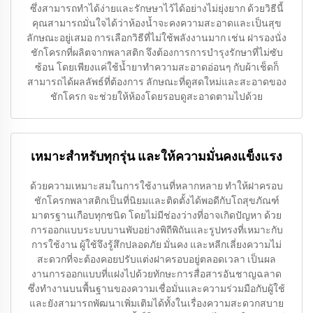
ซึ่งสามารถทำได้ง่ายและรักษษาไว้ได้อย่างไม่ยุ่งยาก ด้วยวิธีนี้
คุณสามารถมั่นใจได้ว่าห้องน้ำจะคงความสะอาดและเป็นสุข
ลักษณะอยู่เสมอ การเลือกวิธีที่ไม่ใช้พลังงานมาก เช่น ฝารองนั่ง
ชักโครกที่ผลิตจากพลาสติก จึงต้องการการบำรุงรักษาที่ไม่ซับ
ซ้อน โดยเพียงแค่ใช้น้ำยาทำความสะอาดอ่อนๆ กับผ้าเช็ดก็
สามารถได้ผลลัพธ์ที่ต้องการ ลักษณะที่ดูสดใหม่และสะอาดของ
ชักโครก จะช่วยให้ห้องโดยรอบดูสะอาดตามไปด้วย
เหมาะสำหรับทุกรุ่น และให้ความมั่นคงแข็งแรง
ด้วยความเหมาะสมในการใช้งานที่หลากหลาย ทำให้ฝาครอบ
ชักโครกพลาสติกเป็นที่นิยมและติดตั้งได้พอดีกับโถสุขภัณฑ์
มาตรฐานเกือบทุกชนิด โดยไม่มีช่องว่างที่อาจเกิดปัญหา ด้วย
การออกแบบระบบบานพับอย่างพิถีพิถันและรูปทรงที่เหมาะกับ
การใช้งาน ผู้ใช้จึงรู้สึกปลอดภัย มั่นคง และหลีกเลี่ยงความไม่
สะดวกที่จะต้องคอยปรับแต่งฝาครอบอยู่ตลอดเวลา เป็นผล
งานการออกแบบที่แฝงไปด้วยทักษะการสื่อสารอันชาญฉลาด
ซึ่งทำงานบนพื้นฐานของความเชื่อมั่นและความร่วมมือกับผู้ใช้
และยังสามารถพัฒนาเพิ่มเติมได้ทั้งในเรื่องความสะดวกสบาย