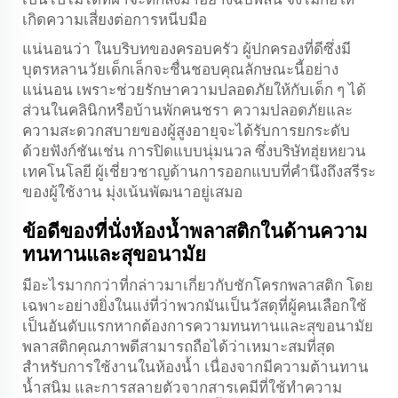
เกิดความเสี่ยงต่อการหนีบมือ
แน่นอนว่า ในบริบทของครอบครัว ผู้ปกครองที่ดีซึ่งมี
บุตรหลานวัยเด็กเล็กจะชื่นชอบคุณลักษณะนี้อย่าง
แน่นอน เพราะช่วยรักษาความปลอดภัยให้กับเด็ก ๆ ได้
ส่วนในคลินิกหรือบ้านพักคนชรา ความปลอดภัยและ
ความสะดวกสบายของผู้สูงอายุจะได้รับการยกระดับ
ด้วยฟังก์ชันเช่น การปิดแบบนุ่มนวล ซึ่งบริษัทฮุ่ยหยวน
เทคโนโลยี ผู้เชี่ยวชาญด้านการออกแบบที่คำนึงถึงสรีระ
ของผู้ใช้งาน มุ่งเน้นพัฒนาอยู่เสมอ
ข้อดีของที่นั่งห้องน้ำพลาสติกในด้านความ
ทนทานและสุขอนามัย
มีอะไรมากกว่าที่กล่าวมาเกี่ยวกับชักโครกพลาสติก โดย
เฉพาะอย่างยิ่งในแง่ที่ว่าพวกมันเป็นวัสดุที่ผู้คนเลือกใช้
เป็นอันดับแรกหากต้องการความทนทานและสุขอนามัย
พลาสติกคุณภาพดีสามารถถือได้ว่าเหมาะสมที่สุด
สำหรับการใช้งานในห้องน้ำ เนื่องจากมีความต้านทาน
น้ำสนิม และการสลายตัวจากสารเคมีที่ใช้ทำความ