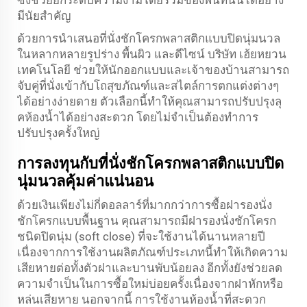
ซึ่งช่วยยกระดับความงามโดยรวมของพื้นที่นั้นได้อย่าง
มีนัยสำคัญ
ด้วยการนำเสนอที่นั่งชักโครกพลาสติกแบบปิดนุ่มนวล
ในหลากหลายรูปร่าง พื้นผิว และดีไซน์ บริษัท เฮ้ยหยวน
เทคโนโลยี ช่วยให้นักออกแบบและเจ้าของบ้านสามารถ
จับคู่ที่นั่งเข้ากับโถสุขภัณฑ์และสไตล์การตกแต่งต่างๆ
ได้อย่างง่ายดาย ตัวเลือกนี้ทำให้คุณสามารถปรับปรุงลุ
คห้องน้ำได้อย่างสะดวก โดยไม่จำเป็นต้องทำการ
ปรับปรุงครั้งใหญ่
การลงทุนกับที่นั่งชักโครกพลาสติกแบบปิด
นุ่มนวลคุ้มค่าแน่นอน
ด้วยเงินเพียงไม่กี่ดอลลาร์ที่มากกว่าการซื้อฝารองนั่ง
ชักโครกแบบพื้นฐาน คุณสามารถมีฝารองนั่งชักโครก
ชนิดปิดนุ่ม (soft close) ที่จะใช้งานได้นานหลายปี
เนื่องจากการใช้งานผลิตภัณฑ์ประเภทนี้ทำให้เกิดความ
เสียหายต่อทั้งตัวฝาและบานพับน้อยลง อีกทั้งยังช่วยลด
ความจำเป็นในการซื้อใหม่บ่อยครั้งเนื่องจากฝาหักหรือ
หล่นเสียหาย นอกจากนี้ การใช้งานห้องน้ำที่สะดวก