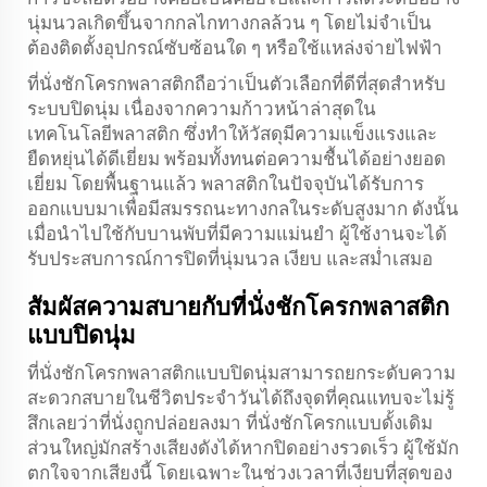
นุ่มนวลเกิดขึ้นจากกลไกทางกลล้วน ๆ โดยไม่จำเป็น
ต้องติดตั้งอุปกรณ์ซับซ้อนใด ๆ หรือใช้แหล่งจ่ายไฟฟ้า
ที่นั่งชักโครกพลาสติกถือว่าเป็นตัวเลือกที่ดีที่สุดสำหรับ
ระบบปิดนุ่ม เนื่องจากความก้าวหน้าล่าสุดใน
เทคโนโลยีพลาสติก ซึ่งทำให้วัสดุมีความแข็งแรงและ
ยืดหยุ่นได้ดีเยี่ยม พร้อมทั้งทนต่อความชื้นได้อย่างยอด
เยี่ยม โดยพื้นฐานแล้ว พลาสติกในปัจจุบันได้รับการ
ออกแบบมาเพื่อมีสมรรถนะทางกลในระดับสูงมาก ดังนั้น
เมื่อนำไปใช้กับบานพับที่มีความแม่นยำ ผู้ใช้งานจะได้
รับประสบการณ์การปิดที่นุ่มนวล เงียบ และสม่ำเสมอ
สัมผัสความสบายกับที่นั่งชักโครกพลาสติก
แบบปิดนุ่ม
ที่นั่งชักโครกพลาสติกแบบปิดนุ่มสามารถยกระดับความ
สะดวกสบายในชีวิตประจำวันได้ถึงจุดที่คุณแทบจะไม่รู้
สึกเลยว่าที่นั่งถูกปล่อยลงมา ที่นั่งชักโครกแบบดั้งเดิม
ส่วนใหญ่มักสร้างเสียงดังได้หากปิดอย่างรวดเร็ว ผู้ใช้มัก
ตกใจจากเสียงนี้ โดยเฉพาะในช่วงเวลาที่เงียบที่สุดของ