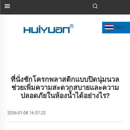
TH
ที่นั่งชักโครกพลาสติกแบบปิดนุ่มนวล
ช่วยเพิ่มความสะดวกสบายและความ
ปลอดภัยในห้องน้ำได้อย่างไร?
2026-01-08 16:57:22