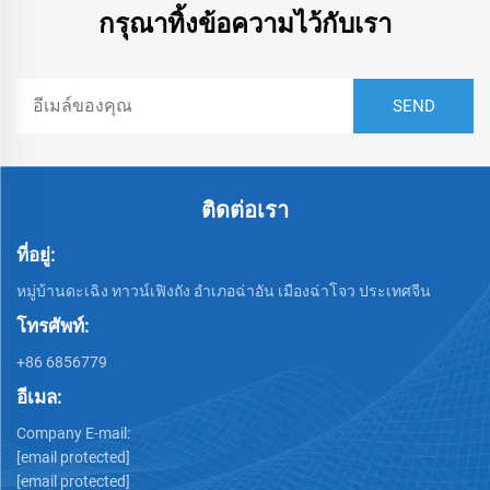
กรุณาทิ้งข้อความไว้กับเรา
ติดต่อเรา
ที่อยู่:
หมู่บ้านดะเฉิง ทาวน์เฟิงถัง อำเภอฉ่าอัน เมืองฉ่าโจว ประเทศจีน
โทรศัพท์:
+86 6856779
อีเมล:
Company E-mail:
[email protected]
[email protected]