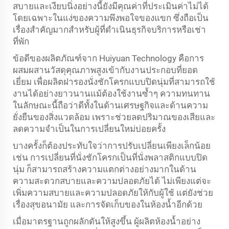
สบายและเงียบนิ่งอย่างนี้ยังมีคุณค่าที่ประเมินค่าไม่ได้
โดยเฉพาะในแง่ของความพึงพอใจของแขก ซึ่งถือเป็น
เรื่องสำคัญมากสำหรับผู้ที่ดำเนินธุรกิจบริการหรือเช่า
ที่พัก
ข้อดีของผลิตภัณฑ์จาก Huiyuan Technology คือการ
ผสมผสานวัสดุคุณภาพสูงเข้ากับงานประกอบที่ยอด
เยี่ยม เพื่อผลิตฝารองนั่งชักโครกแบบปิดนุ่มที่สามารถใช้
งานได้อย่างยาวนานแม้ต้องใช้งานซ้ำๆ ความทนทาน
ในลักษณะนี้ถือว่าดีทั้งในด้านเศรษฐกิจและด้านความ
ยั่งยืนของสิ่งแวดล้อม เพราะช่วยลดปริมาณของเสียและ
ลดความจำเป็นในการเปลี่ยนใหม่บ่อยครั้ง
บางครั้งก็ต้องประทับใจว่าการปรับเปลี่ยนเพียงเล็กน้อย
เช่น การเปลี่ยนที่นั่งชักโครกเป็นที่นั่งพลาสติกแบบปิด
นุ่ม ก็สามารถสร้างความแตกต่างอย่างมากในด้าน
ความสะดวกสบายและความปลอดภัยได้ ไม่เพียงแต่จะ
เพิ่มความสบายและความปลอดภัยให้กับผู้ใช้ แต่ยังช่วย
เรื่องสุขอนามัย และการจัดเก็บของในห้องน้ำอีกด้วย
เมื่อมาตรฐานถูกผลักดันให้สูงขึ้น ผู้ผลิตห้องน้ำอย่าง