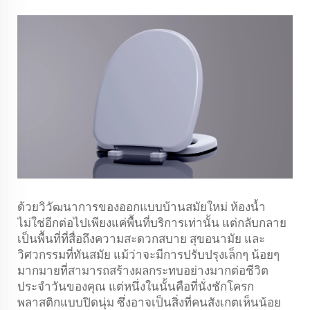
ด้วยวิวัฒนาการของออกแบบบ้านสมัยใหม่ ห้องน้ำ
ไม่ใช่อีกต่อไปเพียงแค่พื้นที่บริการเท่านั้น แต่กลับกลาย
เป็นพื้นที่ที่สื่อถึงความสะดวกสบาย สุขอนามัย และ
วิศวกรรมที่ทันสมัย แม้ว่าจะมีการปรับปรุงเล็กๆ น้อยๆ
มากมายที่สามารถสร้างผลกระทบอย่างมากต่อชีวิต
ประจำวันของคุณ แต่หนึ่งในนั้นคือที่นั่งชักโครก
พลาสติกแบบปิดนุ่ม ซึ่งอาจเป็นสิ่งที่คนสังเกตเห็นน้อย