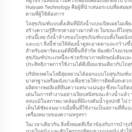
ที่ผู้ใช้งานห้องน้ำไม่ควรเพียงแค่ฝันถึงอีกต่อไป บริษ
Huiyuan Technology คือผู้ที่นำเสนอระบบที่ผส
ตามที่ผู้ใช้ต้องการ
โถสุขภัณฑ์แบบดั้งเดิมที่มีถังน้ำแบบเปิดเผยไม่เพีย
สร้างความรู้สึกรกตาอย่างมากด้วย ในขณะที่โถสุขภั
เช่นนี้เลย ถังน้ำล้างของโถสุขภัณฑ์แบบตั้งในผนั
และเบา สิ่งนี้ช่วยให้ห้องน้ำดูสะอาดตาและกว้างข
สำหรับอพาร์ตเมนต์ที่มีพื้นที่จำกัด ห้องพักโรงแรมห
สุขภัณฑ์ประเภทนี้จะช่วยรักษาภาพลักษณ์เดิมและความ
ประสิทธิภาพการใช้งานได้ดีเยี่ยมเช่นเดียวกับโถสุ
บริษัทเทคโนโลยีฮุ่ยหยวนได้ออกแบบโถสุขภัณฑ์แบ
มาตรฐานหรือผนังบางเพื่อช่วยให้การติดตั้งสะดวก
ผลิตจากพอลิเอทิลีนความหนาแน่นสูง ซึ่งจะไม่บิด
เด่นในการทำงานอย่างเงียบสนิทขณะล้างน้ำแล้ว 
สงบแม้ในสภาพแวดล้อมที่มีแรงดันน้ำสูงปกติ ไม่ว่าจะ
เห็นได้ชัดเจนมากเมื่อพื้นที่ใช้งานเป็นสถานที่ที่แบ่
เครื่องหมายของความหรูหรา
ในเวลาเดียวกัน สิ่งทั้งหมดที่เกี่ยวข้องกับการบำรุง
ภายในผนัง และชักโครกถูกติดแขวนบนผนัง ทำให้