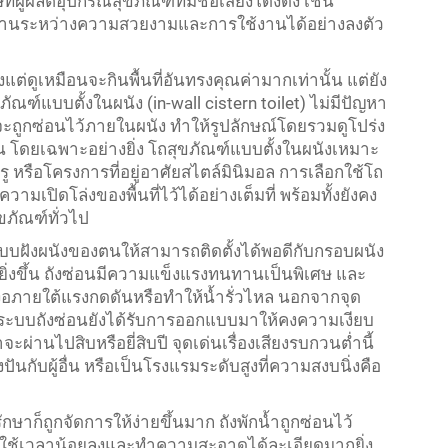
ัทผู้ผลิตอุปกรณ์สุขภัณฑ์ที่มีชื่อเสียงโด่งดัง เช่น
มผสานระหว่างความสวยงามและการใช้งานได้อย่างลงตัว
งแต่ดูเหมือนจะกินพื้นที่อันทรงคุณค่ามากเท่านั้น แต่ยัง
ณฑ์แบบตั้งในผนัง (in-wall cistern toilet) ไม่มีปัญหา
งจะถูกซ่อนไว้ภายในผนัง ทำให้รูปลักษณ์โดยรวมดูโปร่ง
ึ้น โดยเฉพาะอย่างยิ่ง โถสุขภัณฑ์แบบตั้งในผนังเหมาะ
รู หรือโครงการที่อยู่อาศัยสไตล์มินิมอล การเลือกใช้โถ
เปิดโล่งของพื้นที่ไว้ได้อย่างเต็มที่ พร้อมทั้งยังคง
ขภัณฑ์ทั่วไป
บฝังผนังของตนให้สามารถติดตั้งได้พอดีกับกรอบผนัง
ยิ่งขึ้น ถังซ่อนมีความแข็งแรงทนทานเป็นพิเศษ และ
งอภายใต้แรงกดดันหรือทำให้น้ำรั่วไหล นอกจากจุด
ระบบถังซ่อนยังได้รับการออกแบบมาให้คงความเงียบ
ผ่านไปสิบหรือยี่สิบปี จุดเด่นเรื่องเสียงรบกวนต่ำนี้
งปันกับผู้อื่น หรือเป็นโรงแรมระดับสูงที่ความสงบนิ่งคือ
รักษาก็ถูกจัดการให้ง่ายขึ้นมาก ถังพักน้ำถูกซ่อนไว้
ใช้เวลาน้อยลงและทำความสะอาดได้ละเอียดมากยิ่ง