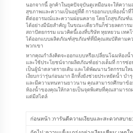
นอกจากนี้ ลูกค้าในยุคปัจจุบันดูเหมือนจะให้ความส
สุขภาพและความเป็นอยู่ที่ดี การออกแบบห้องน้ำที
ดีต่ออารมณ์และความผ่อนคลาย โดยโถสุขภัณฑ์แ
ได้อย่างมีนัยสำคัญ ในขณะเดียวกันก็ช่วยลดการ
สถาปัตยกรรม แนวคิดนี้เองที่บริษัท หุยหยวน เทคโน
ได้ออกแบบผลิตภัณฑ์สุขภัณฑ์ที่มีคุณสมบัติตามควา
พวกเขา
หากคุณกำลังคิดจะออกแบบหรือเปลี่ยนโฉมห้องน้
และใช้ประโยชน์จากผลิตภัณฑ์อย่างเต็มที่ การซ่อนถ
เป็นผู้นำตลาดรายเดิม และได้พัฒนานวัตกรรมใหม่ๆ 
เงียบกว่ารุ่นก่อนมาก อีกทั้งยังช่วยประหยัดน้ำ บำ
และมีความทนทานยาวนาน คุณสามารถศึกษาข้อมูลเพิ
ห้องน้ำของคุณให้กลายเป็นจุดพิเศษที่คุณสามารถ
แต่มีสไตล์
ก่อนหน้า :
การันตีความเงียบและสะดวกสบาย: โซลูชัน
ถัดไป :
ความแข็งแกร่งอย่างเงียบเชียบ: เหตุใดที่นั่งชัก