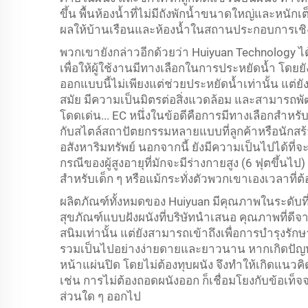
ขึ้น พื้นห้องน้ำที่ไม่มีถังพักน้ำขนาดใหญ่และหนั
ผลให้บ้านเรือนและห้องน้ำในสถานประกอบการเชิง
พวกเขายังกล่าวอีกด้วยว่า Huiyuan Technology 
เพื่อให้ผู้ใช้งานมีทางเลือกในการประหยัดน้ำ โดย
ออกแบบนี้ไม่เพียงแต่ช่วยประหยัดน้ำเท่านั้น แต่ย
สมัย มีความเป็นมิตรต่อสิ่งแวดล้อม และสามารถพัฒ
โดดเด่น... EC หนึ่งในข้อดีคือการมีทางเลือกสำห
กับสไตล์สถาปัตยกรรมหลายแบบที่ลูกค้าหรือนักสร้
อสังหาริมทรัพย์ นอกจากนี้ ยังมีความเป็นไปได้ที
กรณีของผู้สูงอายุที่มักจะมีร่างกายสูง (6 ฟุตขึ้นไป
สำหรับเด็ก ๆ หรือแม้กระทั่งตัวพวกเขาเองเวลาที่ต้อง
ผลิตภัณฑ์ทั้งหมดของ Huiyuan มีคุณภาพในระดับที
สุขภัณฑ์แบบฝังผนังที่บริษัทนำเสนอ คุณภาพที่ดีจา
สนิมเท่านั้น แต่ยังสามารถเข้าถึงเพื่อการบำรุงร
รวมเป็นไปอย่างง่ายดายและยาวนาน หากเกิดปัญห
หน้าแผ่นปิด โดยไม่ต้องทุบผนัง จึงทำให้เกิดแนวคิด
เช่น การไม่ต้องถอดผนังออก ก็เชื่อมโยงกับข้อเท็จจริ
ส่วนใด ๆ ออกไป