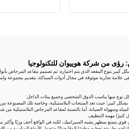
 رؤى من شركة هوييوان للتكنولوجيا
بير بنوع المقعد الذي يتم اختياره. تم تصميم مقاعد المرحاض بأنواع 
وهي علامة تجارية موثوقة في مجال أدوات السباكة، بتقديم مجموعة و
كل نوع منها يناسب الذوق الشخصي وجميع بيئات الداخل:
شكل كبير؛ حيث تعد المنتجات البلاستيكية، وخاصة تلك المصنوعة من الب
ياه وسهولة الصيانة. أما بالنسبة لمقاعد المرحاض البلاستيكية من شركة
كثيرًا مهمة التنظيف.
ي يتمتع بمظهر يشبه السيراميك، لكنه في الواقع أخف وزنًا وأكثر م
اجه بطريقة تعطيه مظهرًا لامعًا جذابًا وتتحمل الأنواع المناسبة من ال