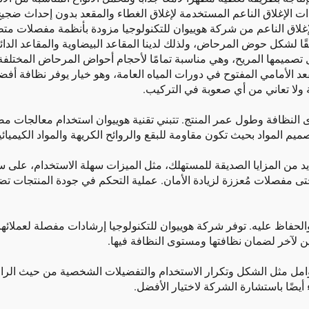
ت الإغلاق الناعم المستخدمة لإغلاق الغطاء والمقعد بدون إحداث ضجيج،
الإغلاق الناعم من شركة هوييوان للتكنولوجيا مزودة بأنظمة مفصلات م
فقًا لشكل حوض المرحاض، ولذلك لدينا المقاعد البيضاوية والمقاعد الد
 تصميمها المريح، وهي مناسبة تمامًا لأحجام أحواض المرحاض المختلفة
قعد الأمامي المفتوح في دورات المياه العامة، وهو خيار يوفر نظافة أ
 ولا تعاني من أي صعوبة في التركيب.
النظافة وطول عمر المنتج. تتبني تقنية هوييوان استخدام معالجات مض
تصميم المواد بحيث تكون مقاومة للبقع والروائح الكريهة والمواد الكيمي
عديد من المزايا الصديقة للمستهلك، مثل الميزات سهلة الاستخدام، على 
وحتى مفصلات مُعززة لزيادة الأمان. عملية التحكم في جودة المنتجات ت
حفاظ عليه. توفر شركة هوييوان للتكنولوجيا إرشادات مفصلة لعملائها 
 لآخر لضمان نظافتها ومستوى النظافة فيها.
عوامل مثل الشكل وتكرار الاستخدام والتفضيلات الشخصية من حيث الر
 أيضًا باستشارة الشركة لاختيار الأفضل.