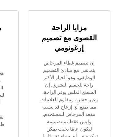
مزايا الراحة
م
القصوى مع تصميم
إرغونومي
إن تصميم غطاء المرحاض
يتماشى مع مبادئ التصميم
هذ
الوظيفي، وهو الخيار الأكثر
م
راحة للجسم البشري. إن
ال
السطح الملس يوفر الراحة،
لل
وغير خشن، ومقاوم للعلامات
أ
مما يمنع أي إزعاج قد يسببه
مقعد المرحاض للمستخدم.
شك
وليس فقط تم تصميمه
طوي
ليكون عامًا بحيث يمكن
تركيبه في أي حمام تقريبًا، بل