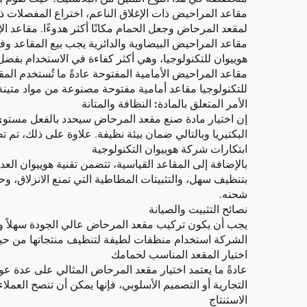
مقاعد المراحيض ذات الإغلاق الناعم، اختراع المفصلات ذا
لمقعد المرحاض وجعل الحمام مكانًا أكثر هدوءًا. مقاعد 
مقاعد المراحيض البيضاوية والدائرية يجب بيع المقاعد و
هوييوان للتكنولوجيا، وهي أكثر كفاءة في الاستخدام بفضل
مقاعد المراحيض الأمامية المفتوحة عادةً ما تُستخدم الم
للتكنولوجيا مقاعد أمامية مفتوحة مصنوعة من مواد متينة
الأمر المتعلق بالمادة: النظافة والمتانة
إن اختيار مادة صنع مقعد المرحاض سيحدد بالفعل مستوى 
البكتيريا وبالتالي ضمان بيئة نظيفة. علاوة على ذلك، تم 
ابتكارات شركة هوييوان التكنولوجية
بالإضافة إلى المقاعد القياسية، تتضمن تقنية هوييوان ال
بتنظيف سهل، والتثبيتات المطاطية التي تمنع الانزلاق، 
شحنه.
نصائح التثبيت والصيانة
يجب أن يكون تركيب مقعد المرحاض عالي الجودة سهلاً وال
الشركة استخدام منظفات لطيفة لتنظيف منتجاتها من حين
اختيار المقعد المناسب لحمامك
عادةً ما يعتمد اختيار مقعد المرحاض المثالي على عدة 
التجارية أو التصميم الأسلوبي، فإنها يمكن أن تنصح العملاء
الاستنتاج