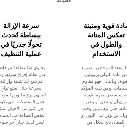
الصيانة.
ادة قوية ومتينة
سرعة الإزالة
تعكس المتانة
ببساطة تُحدث
والطول في
تحولًا جذريًا في
الاستخدام
عملية التنظيف
ا مقعد المرحاض مصنوع
يحتوي هذا غطاء المرحا
ن مادة البولي بروبيلين
على نظام إفراج سريع، و
قوية، وبالتالي فهو مقاوم
ثم يتيح لك تثبيته وإزالته
صدمات، ومن شبه المؤكد
بسرعة خلال بضع ثوانٍ
نه سيستمر لفترة طويلة
لتسهيل رؤية الورم الموجو
دون أن يتشقق أو يتغير
حول المفصلات التي تكو
له، حتى مع مرور وقت
في كثير من الأحيان سببًا
ل. لن يؤثر على اللون أو
لنقص النظافة في الحمام
اللمعان بأي شكل من
ليس لديك خيار آخر سوى