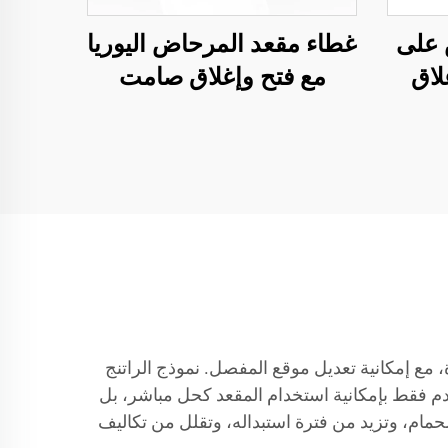
 على
غطاء مقعد المرحاض اليوريا
ع إغلاق
مع فتح وإغلاق صامت
خزفي
وإطلاق سريع لملحقات
المرحاض بواسطة مصنع
مقاعد المرحاض
مع إمكانية تعديل موقع المفصل. نموذج الراتنج
دم فقط بإمكانية استخدام المقعد كحل مباشر، بل
لحمام، وتزيد من فترة استبداله، وتقلل من تكاليف