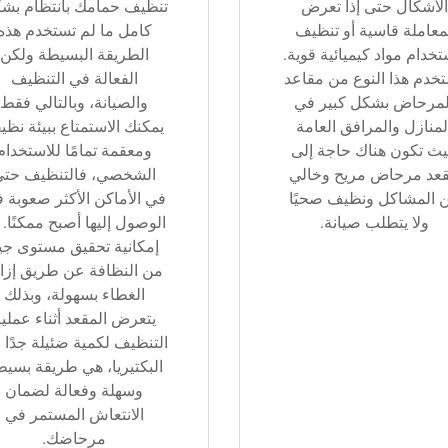
الأشكال حتى إذا تعرض
تنظيف حمامك بانتظام بش
معاملة قاسية أو تنظيف
كامل ما لم تستخدم هذه
تخدام مواد كيميائية قوية.
الطريقة البسيطة ولكن
تخدم هذا النوع من مقاعد
الفعالة في التنظيف
لمرحاض بشكل كبير في
والصيانة، وبالتالي فقط
لمنازل والمرافق العامة
يمكنك الاستمتاع ببيئة نظي
ث تكون هناك حاجة إلى
ومعقمة تمامًا للاستخدام
عد مرحاض مريح وخالي
الشخصي، فالتنظيف حتى
 المشاكل ونظيف صحيًا
في الأماكن الأكثر صعوبة 
ولا يتطلب صيانة.
الوصول إليها أصبح ممكنًا. 
إمكانية تحقيق مستوى جي
من النظافة عن طريق إزال
الغطاء بسهولة، وبذلك
يتعرض المقعد أثناء عملي
التنظيف لكمية ضئيلة جدًا 
البكتيريا، هي طريقة بسي
وسهلة وفعالة لضمان
الانتعاش المستمر في
مرحاضك.