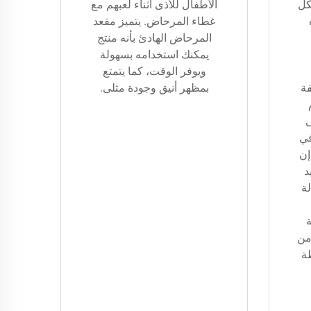
كل
الأطفال للأذى أثناء لعبهم مع
غطاء المرحاض. يتميز مقعد
المرحاض الهادئ بأنه منتج
يمكنك استخدامه بسهولة
ويوفر الوقت، كما يتمتع
فة
بمظهر أنيق وجودة مثلى.
في
إن
د
ة
ة
من
طة