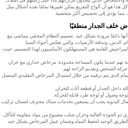
ة والأشخاص الذين يتخذون قراراتهم بناءً على رغبتهم في امتلاك
هذا هو أن ألواح التفريغ يمكن تغييرها تمامًا بعدة أشكال مثل
جعد، مما يؤدي إلى تخصيص أكثر شخصية.
اض خلف الجدار منطقيًا
أنها دائمًا مزودة بشكل جيد. تصميم النظام المخفي يتماشى مع
م، الدش، وتدفئة الأرضيات، والتي تعكس أجواء السبا.
 والمراحيض العامة هي المستهلكون الأساسيون لهذا التصميم، حيث
ة تهم عندما يكون المساحة محدودة. مرحاض جداري مع خزان
حركة الشخص وتقديم الراحة لهم.
ام الذي يتم ترقيته من خلال استبدال المرحاض التقليدي المتصل
الة داخل الجدار أو قطعة أثاث للخزان.
وحة وصول أو لوحة طرد قابلة للحركة.
عمال اليدوية يجب أن يستعين بخدمات سباك محترف لضمان تركيب
ي ذو الجودة العالية وخزان صلب مصنوع من مواد مقاومة للتآكل.
 الطريق الوحيد لحفظ المياه وضمان عمل المرحاض بشكل جيد