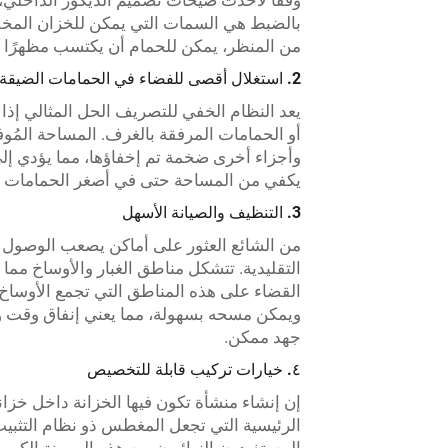
وفقًا لأحدث صيحات تصميم الديكور الداخلي، ي
بالضبط هي السمات التي يمكن للخزان المخفي
من المنظر، يمكن للحمام أن يكتسب مظهرًا أكث
2. استغلال أقصى للفضاء في الحمامات الضيقة
يعد النظام الخفي للتصريف الحل المثالي إذا
أو الحمامات المرفقة بالغرف. المساحة المُوفر
وأجزاء أخرى ضخمة تم إخفاؤها، مما يؤدي إل
يكفي من المساحة حتى في أصغر الحمامات لت
3. التنظيف والصيانة الأسهل
من الشائع العثور على أماكن يصعب الوصول إل
التقليدية. تتشكل مناطق الغبار والأوساخ مما 
القضاء على هذه المناطق التي تجمع الأوساخ. 
ويمكن مسحه بسهولة، مما يعني إنفاق وقت وج
جهد ممكن.
٤. خيارات تركيب قابلة للتخصيص
إن إنشاء منشأة تكون فيها الخزانة داخل خزانة
الرئيسية التي تجعل المغطس ذو نظام التثبيت 