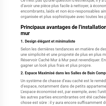
Ce n'est pas qu'une question d'esthétique, il y a
d'avoir une pièce plus facile à nettoyer, à écono
encombrants, laids et non éco-responsables ains
organisée et plus sophistiquée avec toutes les 
Principaux avantages de l'installatio
mur
1. Design élégant et minimaliste
Selon les dernières tendances en matière de des
une simplicité et une propreté de plus en plus m
Réservoir Caché Mur à Mur peut revendiquer. En re
gagner un look plus frais et plus propre.
2. Espace Maximisé dans les Salles de Bain Comp
Un système de chasse d'eau caché est le remède 
d'espace, notamment dans de petits appartement
L'espace économisé est, par exemple, avec l'unit
les autres parties encombrantes ont été cachées,
chose est sûre : il y aura encore suffisamment d