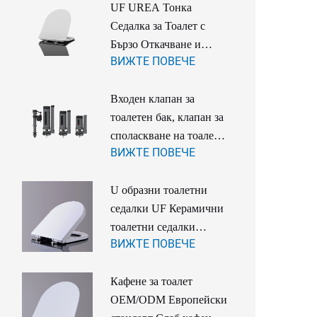
UF UREA Тонка
Седалка за Тоалет с
Бързо Откачване и
ВИЖТЕ ПОВЕЧЕ
Меко Затваряне с
Регулируема Врата за
Входен клапан за
Тоалет в Банята
тоалетен бак, клапан за
споласкване на тоалет,
ВИЖТЕ ПОВЕЧЕ
за едноделов и
двуделов WC
U образни тоалетни
седалки UF Керамични
тоалетни седалки
ВИЖТЕ ПОВЕЧЕ
семейство uf duroplast
тоалетна седалка
Кафене за тоалет
OEM/ODM Европейски