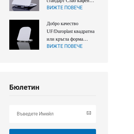
стандарт Слаб кафене
ВИЖТЕ ПОВЕЧЕ
за тоалет с бързо
откъсване за аксесоари
Добро качество
в банята
UF/Duroplast квадратна
или кръглa форма
ВИЖТЕ ПОВЕЧЕ
талсук с бързо
откачване и мяко
затваряне за тоалет
Бюлетин