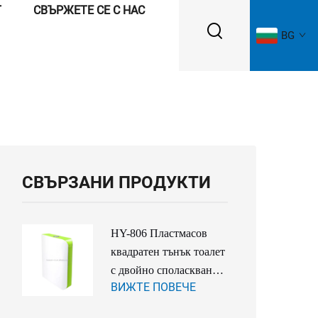
Г
СВЪРЖЕТЕ СЕ С НАС
BG
СВЪРЗАНИ ПРОДУКТИ
HY-806 Пластмасов
квадратен тънък тоалет
с двойно споласкване
ВИЖТЕ ПОВЕЧЕ
Водни резервоари от
пластмаса