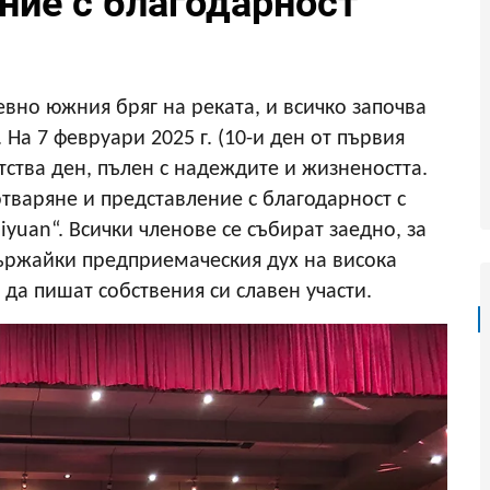
ние с благодарност“
вно южния бряг на реката, и всичко започва
На 7 февруари 2025 г. (10-и ден от първия
тства ден, пълен с надеждите и жизнеността.
тваряне и представление с благодарност с
uiyuan“. Всички членове се събират заедно, за
държайки предприемаческия дух на висока
и да пишат собствения си славен участи.