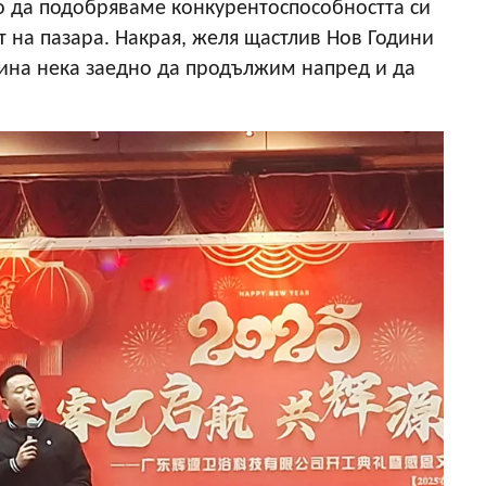
о да подобряваме конкурентоспособността си
т на пазара. Накрая, желя щастлив Нов Години
одина нека заедно да продължим напред и да