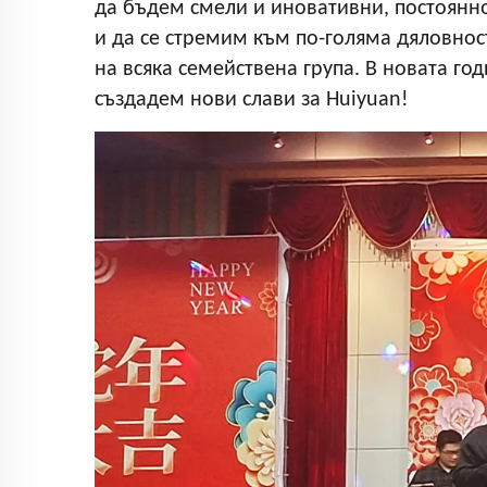
да бъдем смели и иновативни, постоянн
и да се стремим към по-голяма дяловнос
на всяка семействена група. В новата г
създадем нови слави за Huiyuan!