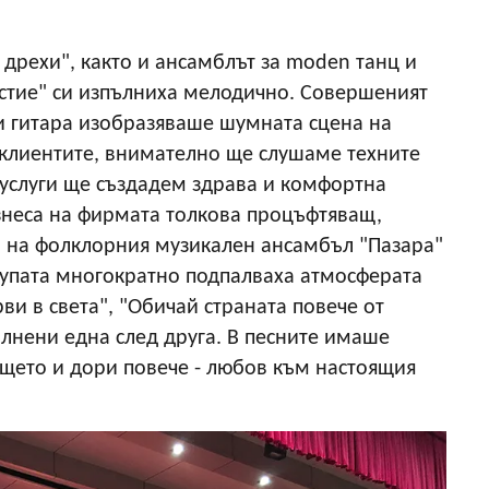
дрехи", както и ансамблът за moden танц и
стие" си изпълниха мелодично. Совершеният
 и гитара изобразяваше шумната сцена на
клиентите, внимателно ще слушаме техните
и услуги ще създадем здрава и комфортна
знеса на фирмата толкова процъфтяващ,
а на фолклорния музикален ансамбъл "Пазара"
групата многократно подпалваха атмосферата
рви в света", "Обичай страната повече от
ълнени една след друга. В песните имаше
ещето и дори повече - любов към настоящия