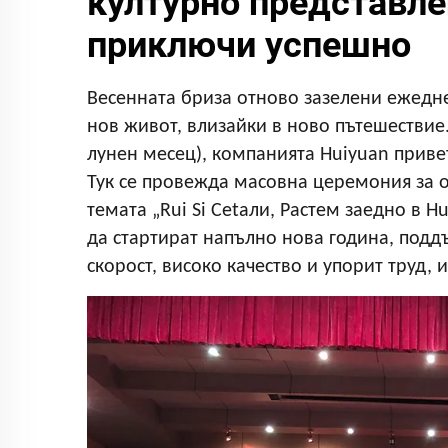
културно представле
приключи успешно
Весенната бриза отново зазелени ежедне
нов живот, влизайки в ново пътешествие. 
лунен месец), компанията Huiyuan приве
Тук се провежда масовна церемония за о
темата „Rui Si Сetaли, Растем заедно в H
да стартират напълно нова година, под
скорост, високо качество и упорит труд, 