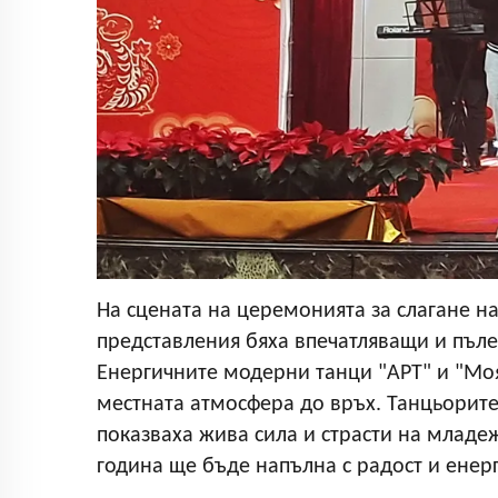
На сцената на церемонията за слагане н
представления бяха впечатляващи и пъл
Енергичните модерни танци "APT" и "Мо
местната атмосфера до връх. Танцьорите
показваха жива сила и страсти на младе
година ще бъде напълна с радост и енерг