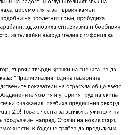
дини на радост" и оглушителният звук на
учаха, церемонията за първия камен
 подобни на пролетния гръм, пробудиха
барабани, вдъхновиха ентuzиазма и борбивия
ясто, изпълвайки възбудителна симфония за
тор, вървя с твърди крачки на сцената, за да
каза: "През миналия година пазарната
дствените показатели на отрасъла общо взето
 обединените усилия и упорния труд на екипа
 всички очаквания, разбиха предишния рекорд
uan 2.0! Това е честта за всички служители на
а продължим напред. Стоячи на новия старт,
възможности. В бъдеще трябва да продължим