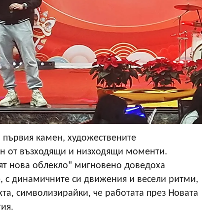
а първия камен, художествените
ен от възходящи и низходящи моменти.
ят нова облекло" мигновено доведоха
, с динамичните си движения и весели ритми,
жта, символизирайки, че работата през Новата
ия.