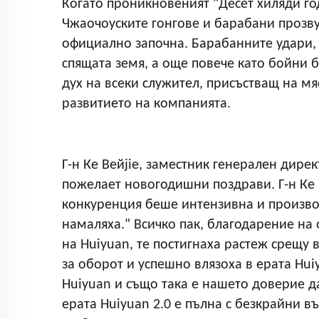
Когато проникновеният "Десет хиляди го
Чжаочоуските гонгове и барабани прозв
официално започна. Барабанните удари,
спящата земя, а още повече като бойни 
дух на всеки служител, присъстващ на м
развитието на компанията.
Г-н Ке Вейjie, заместник генерален дирек
пожелает новогодишни поздрави. Г-н Ке 
конкуренция беше интензивна и произво
намаляха." Всичко пак, благодарение на
на Huiyuan, те постигнаха растеж срещу
за оборот и успешно влязоха в ерата Huiy
Huiyuan и също така е нашето доверие д
ерата Huiyuan 2.0 е пълна с безкрайни 