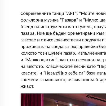
Современните танци "APT", "Моите нови 
фолклорна музика "Пазара" и "Малко ща
бленд на инструменти като гуженг, ерху
пазара. Ние ще бъдем ориентирани към 
гласове и с висококачествени продукти 
проживателна среда за тях, правейки би
колкото този шумен пазар. Изпълненият
и "Малко щастие", както и пеечията на 
на мястото. Класическите песни като "Пъ
красите" и "Невъз玥но себе си" бяха изп
спомени за миналото, очаквания за бъд
живот.