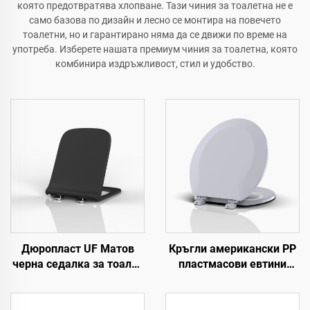
която предотвратява хлопване. Тази чиния за тоалетна не е
само базова по дизайн и лесно се монтира на повечето
тоалетни, но и гарантирано няма да се движи по време на
употреба. Изберете нашата премиум чиния за тоалетна, която
комбинира издръжливост, стил и удобство.
Дюропласт UF Матов
Кръгли американски PP
черна седалка за тоалет
пластмасови евтини
WF от производител на
седалки за тоалет от
седалки за тоалет
производител на
седалки за тоалет