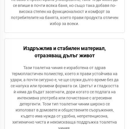
се впише в почти всяка баня, но също така добавя по-
висока степен на функционалност и комфорт за
потребителите на банята, което прави продукта отличен
избор за всеки.
Издръжлив и стабилен материал,
отразяващ дълъг живот
Тази тоалетна чиния е изработена от здрав
термопластичен полиестер, което я прави устойчива на
удари, а почти сигурно е, че ще служи дълго време без да
се напука или промени формата си. Цветът и гладкостта
ѝ няма да бъдат засегнати, дори когато се подлагa на
интензивна употреба или почистване с агресивни
детергенти. Този тип тоалетни чинии широко се
използват в домовете и обществените съоръжения,
където има нужда от удобна, непретенциозна,
хигиенично чиста и неизискваща поддръжка тоалетна
чиния.