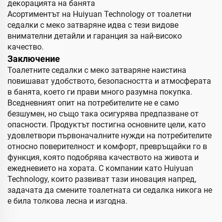
декорацията на банята
Асортиментът на Huiyuan Technology от тоалетни
седалки с меко затваряне идва с тези видове
внимателни детайли и гаранция за най-високо
качество.
Заключение
Тоалетните седалки с меко затваряне наистина
повишават удобството, безопасността и атмосферата
в банята, което ги прави много разумна покупка.
Вседневният опит на потребителите не е само
безшумен, но също така осигурява предпазване от
опасности. Продуктът постигна основните цели, като
удовлетвори първоначалните нужди на потребителите
относно поверителност и комфорт, превръщайки го в
функция, която подобрява качеството на живота и
ежедневието на хората. С компании като Huiyuan
Technology, които развиват тази иновация напред,
задачата да смените тоалетната си седалка никога не
е била толкова лесна и изгодна.