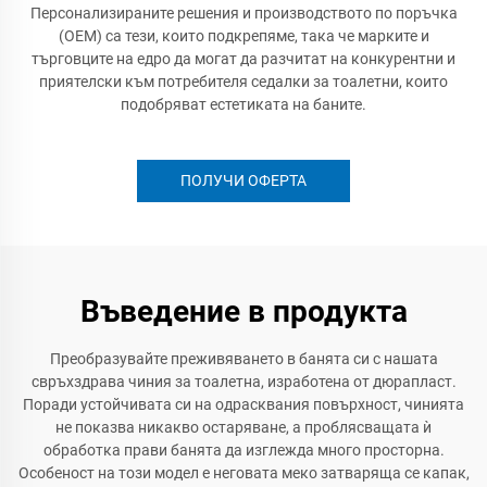
Персонализираните решения и производството по поръчка
(OEM) са тези, които подкрепяме, така че марките и
търговците на едро да могат да разчитат на конкурентни и
приятелски към потребителя седалки за тоалетни, които
подобряват естетиката на баните.
ПОЛУЧИ ОФЕРТА
Въведение в продукта
Преобразувайте преживяването в банята си с нашата
свръхздрава чиния за тоалетна, изработена от дюрапласт.
Поради устойчивата си на одрасквания повърхност, чинията
не показва никакво остаряване, а проблясващата ѝ
обработка прави банята да изглежда много просторна.
Особеност на този модел е неговата меко затваряща се капак,