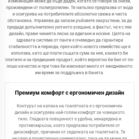
комбинация може да бъде даден, когато се говори за онези,
произведени от полипропилен. Тя напълно предпазва от вода
и осигурява на потребителите абсолютно свежа и чиста
обстановка. Управява да запази ръбовете закръглени, за да
предаде допълнително уютното усещане, а фактът, че е с лек
дизайн, прави чинията лесна за вдигане и носене. Целта на
здравата система от панти е очевидно да гарантира
стабилността и периода, през който новото семейство ще я
използва, като ще плати същата сума за нея, каквато би
платило и за предишния продукт, който вероятно би бил от по-
лошо качество и при това би изисквал много от ежедневното
им време за поддръжка в банята.
Премиум комфорт с ергономичен дизайн
Контурът на капака на тоалетната е с ергономичен
дизайн и осигурява най-голям комфорт за човешкото
тяло. Гладката повърхност е удобна, ненаредена и
противомръсна, което предпазва потребителя от
дискомфорт, причинен от седалката на тоалетната. Тя
не само е проектирана универсално, така че да може да