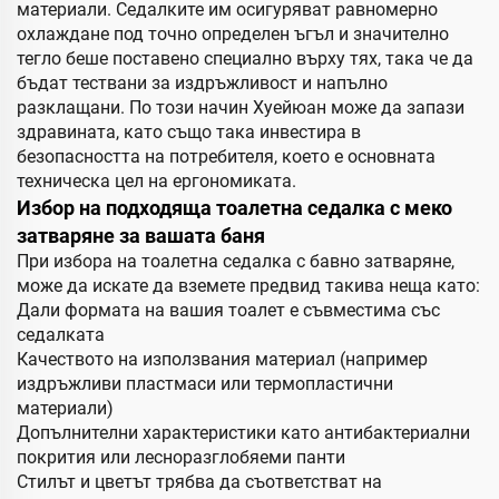
материали. Седалките им осигуряват равномерно
охлаждане под точно определен ъгъл и значително
тегло беше поставено специално върху тях, така че да
бъдат тествани за издръжливост и напълно
разклащани. По този начин Хуейюан може да запази
здравината, като също така инвестира в
безопасността на потребителя, което е основната
техническа цел на ергономиката.
Избор на подходяща тоалетна седалка с меко
затваряне за вашата баня
При избора на тоалетна седалка с бавно затваряне,
може да искате да вземете предвид такива неща като:
Дали формата на вашия тоалет е съвместима със
седалката
Качеството на използвания материал (например
издръжливи пластмаси или термопластични
материали)
Допълнителни характеристики като антибактериални
покрития или лесноразглобяеми панти
Стилът и цветът трябва да съответстват на