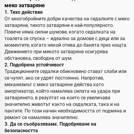
меко затваряне
1. Тихо действие
От многобройните добри качества на седалките с меко
затваряне, тихото затваряне е най-популярното.
Повече няма силни шумове, когато седалката на
тоалета се спуска – идеално за домове с деца или за
моментите, когато някой отива до банята през нощта.
Движението при мекото затваряне осигурява
обстановка, свободна от шум.
2. Подобрена устойчивост
Традиционните седалки обикновено стават слаби или
се чупят, ако се удрят постоянно. Напротив,
механизмът с меко затваряне действа като
амортизатор, който намалява силата на удара при
затварянето, в резултат на което се увеличава
значително животът както на седалката, така и на
пантите. По този начин необходимостта от подмяна и
ремонт се намалява значително.
3. Да се съобразяваме. Подобряване на
безопасността