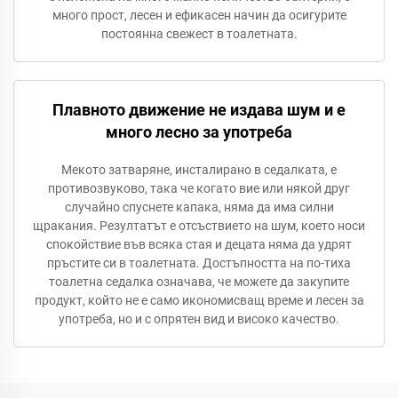
много прост, лесен и ефикасен начин да осигурите
постоянна свежест в тоалетната.
Плавното движение не издава шум и е
много лесно за употреба
Мекото затваряне, инсталирано в седалката, е
противозвуково, така че когато вие или някой друг
случайно спуснете капака, няма да има силни
щракания. Резултатът е отсъствието на шум, което носи
спокойствие във всяка стая и децата няма да удрят
пръстите си в тоалетната. Достъпността на по-тиха
тоалетна седалка означава, че можете да закупите
продукт, който не е само икономисващ време и лесен за
употреба, но и с опрятен вид и високо качество.