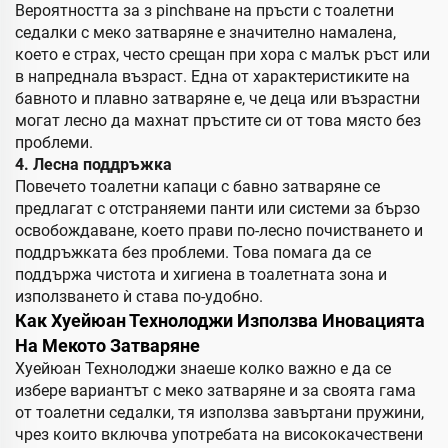
Вероятността за з pinchване на пръсти с тоалетни
седалки с меко затваряне е значително намалена,
което е страх, често срещан при хора с малък ръст или
в напреднала възраст. Една от характеристиките на
бавното и плавно затваряне е, че деца или възрастни
могат лесно да махнат пръстите си от това място без
проблеми.
4. Лесна поддръжка
Повечето тоалетни капаци с бавно затваряне се
предлагат с отстраняеми панти или системи за бързо
освобождаване, което прави по-лесно почистването и
поддръжката без проблеми. Това помага да се
поддържа чистота и хигиена в тоалетната зона и
използването ѝ става по-удобно.
Как Хуейюан Технолоджи Използва Иновацията
На Мекото Затваряне
Хуейюан Технолоджи знаеше колко важно е да се
избере вариантът с меко затваряне и за своята гама
от тоалетни седалки, тя използва завъртани пружини,
чрез които включва употребата на висококачествени