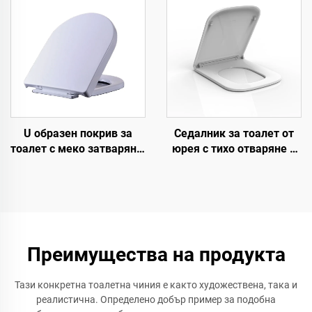
U образен покрив за
Седалник за тоалет от
тоалет с меко затваряне,
юрея с тихо отваряне и
керамичен wc тоалетен
затваряне Бързо
покрив с бързо
откачване за аксесоари
откъсване за оптови
за тоалет от
продажби
производител на
седалници за тоалет
Преимущества на продукта
Тази конкретна тоалетна чиния е както художествена, така и
реалистична. Определено добър пример за подобна