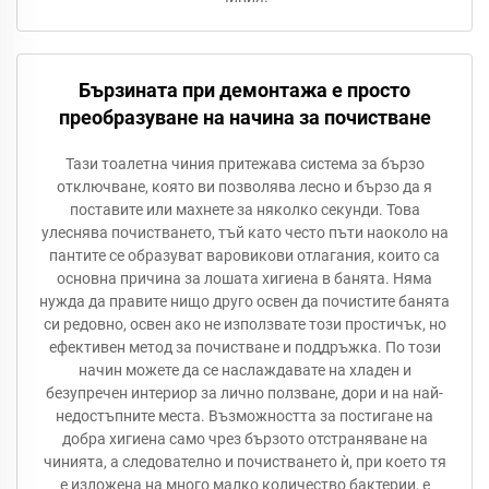
Бързината при демонтажа е просто
преобразуване на начина за почистване
Тази тоалетна чиния притежава система за бързо
отключване, която ви позволява лесно и бързо да я
поставите или махнете за няколко секунди. Това
улеснява почистването, тъй като често пъти наоколо на
пантите се образуват варовикови отлагания, които са
основна причина за лошата хигиена в банята. Няма
нужда да правите нищо друго освен да почистите банята
си редовно, освен ако не използвате този простичък, но
ефективен метод за почистване и поддръжка. По този
начин можете да се наслаждавате на хладен и
безупречен интериор за лично ползване, дори и на най-
недостъпните места. Възможността за постигане на
добра хигиена само чрез бързото отстраняване на
чинията, а следователно и почистването ѝ, при което тя
е изложена на много малко количество бактерии, е