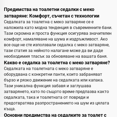
Предимства на тоалетни седалки с меко
затваряне: Комфорт, съчетан с технологии
Седалката за тоалетна с меко затваряне се е
наложила като модна тенденция в съвременните бани.
Тази скромна и проста функция осигурява значителен
комфорт, намаляване на шума и издръжливост. Ако
все още не сте използвали седалка с меко затваряне,
тази статия за нейното налагане може да ви даде
необходимия тласък за обновяване на вашата баня.
Какво е седалка за тоалетна с меко затваряне?
Седалката на тоалетната с меко затваряне е
оборудвана с конкретни панти, които забраняват
бързо и рязко движение на седалката или капака.
Тази уникална функция забавя и заглушава
затварянето, като по същото време предпазва както
седалката, така и тоалетната от повреди и
предотвратява разпространението на шум из цялата
къща.
Основни предимства на седалките за тоалет с