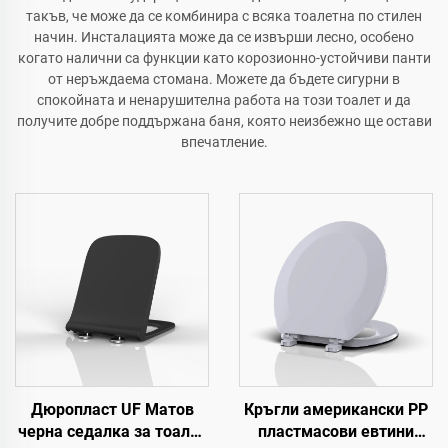
такъв, че може да се комбинира с всяка тоалетна по стилен
начин. Инсталацията може да се извърши лесно, особено
когато налични са функции като корозионно-устойчиви панти
от неръждаема стомана. Можете да бъдете сигурни в
спокойната и ненарушителна работа на този тоалет и да
получите добре поддържана баня, която неизбежно ще остави
впечатление.
Дюропласт UF Матов
Кръгли американски PP
черна седалка за тоалет
пластмасови евтини