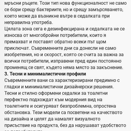
мръсни ръцете. Този тип нова функционалност не само
се бори срещу бактериите, но и срещу замърсяването,
което може да възникне вътре в седалката при
неправилна употреба.
Цялата зона сега е дезинфекцирана и седалката не се
износва от многобройни потребители, които я
премахват и поставят обратно всеки път щом
приключат. Съвременните дни са донесли не само
изобретения, но и скорост, която се счита за важна за
всички потребители, изправени пред един постоянно
променящ се свят, където няма място за закъснение.
3. Тесни и минималистични профили
Съвременните вани са характеризирани предимно с
гладки и минималистични дизайнерски решения.
Тесни и стилно оформени седалки за тоалетни
перфектно подхождат към модерния вид на
тоалетните и осигуряват безпроблемна, опростена
обстановка. Тези модели са посветени на качеството
на дизайна и целят да намалят визуалното
присъствие на продукта, без да нарушават удобството