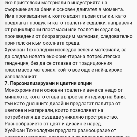
еко-приятелски материали в индустрията на
съоръжения за баня е основен двигател в момента.
Има производители, които водят първи стъпки, като
предлагат продукти като тоалетни седалки, направени
от рециклирани пластмаси или тоалетни седалки,
произведени от биоразградим материал, следователно
приятелски към околната среда.
Хуейюан Технолоджи изследва зелени материали, за
да следва новата еко-ориентирана потребителска
тенденция, без да се отказва от традиционния
пластмасов материал, който все още е най-широко
използваният.
7. Персонализируеми и цветни опции
Монохромните и основни тоалетни вече са нещо от
миналото, когато става въпрос за интериор на баня,
тъй като днешните дизайни предлагат палитра от
цветове и материали, които позволяват на
потребителя да създаде уникално пространство.
Разнообразието от цвят и дизайн е наред.
Хуейюан Технолоджи предлага разнообразие от