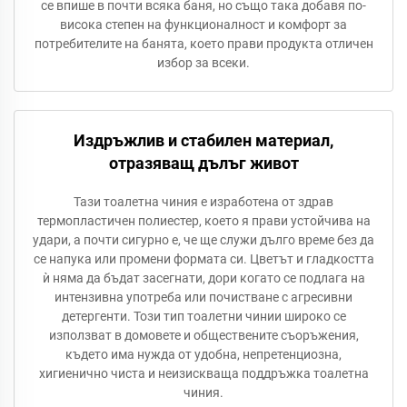
се впише в почти всяка баня, но също така добавя по-
висока степен на функционалност и комфорт за
потребителите на банята, което прави продукта отличен
избор за всеки.
Издръжлив и стабилен материал,
отразяващ дълъг живот
Тази тоалетна чиния е изработена от здрав
термопластичен полиестер, което я прави устойчива на
удари, а почти сигурно е, че ще служи дълго време без да
се напука или промени формата си. Цветът и гладкостта
ѝ няма да бъдат засегнати, дори когато се подлагa на
интензивна употреба или почистване с агресивни
детергенти. Този тип тоалетни чинии широко се
използват в домовете и обществените съоръжения,
където има нужда от удобна, непретенциозна,
хигиенично чиста и неизискваща поддръжка тоалетна
чиния.