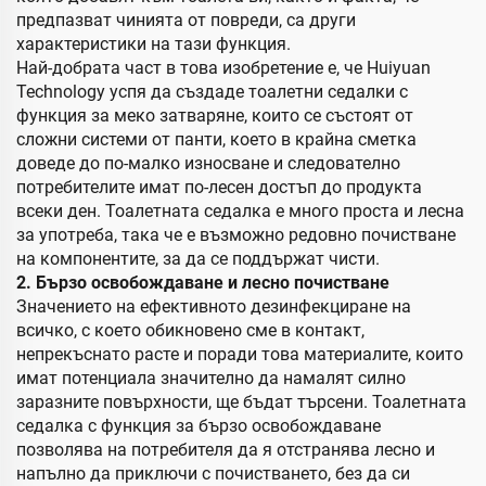
предпазват чинията от повреди, са други
характеристики на тази функция.
Най-добрата част в това изобретение е, че Huiyuan
Technology успя да създаде тоалетни седалки с
функция за меко затваряне, които се състоят от
сложни системи от панти, което в крайна сметка
доведе до по-малко износване и следователно
потребителите имат по-лесен достъп до продукта
всеки ден. Тоалетната седалка е много проста и лесна
за употреба, така че е възможно редовно почистване
на компонентите, за да се поддържат чисти.
2. Бързо освобождаване и лесно почистване
Значението на ефективното дезинфекциране на
всичко, с което обикновено сме в контакт,
непрекъснато расте и поради това материалите, които
имат потенциала значително да намалят силно
заразните повърхности, ще бъдат търсени. Тоалетната
седалка с функция за бързо освобождаване
позволява на потребителя да я отстранява лесно и
напълно да приключи с почистването, без да си