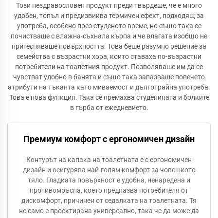
Този нездравословен продукт преди твърдеше, че е много
удобен, топъл и предизвиква термичен ефект, подходящ за
употреба, особено през студеното време, но също така се
почистваше с влажна-съхнала кърпа и че влагата изобщо не
притесняваше повърхността. Това беше разумно решение за
семейства с възрастни хора, които ставаха по-възрастни
потребители на тоалетния продукт. Позволяваше им да се
чувстват удобно в банята и също така запазваше повечето
атрибути на тъканта като миваемост и дълготрайна употреба.
Това е нова функция. Така се премахва студенината и болките
в гърба от ежедневието.
Премиум комфорт с ергономичен дизайн
Контурът на капака на тоалетната е с ергономичен
дизайн и осигурява най-голям комфорт за човешкото
тяло. Гладката повърхност е удобна, ненаредена и
противомръсна, което предпазва потребителя от
дискомфорт, причинен от седалката на тоалетната. Тя
не само е проектирана универсално, така че да може да