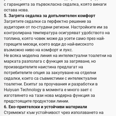
с гаранцията за първокласна седалка, която винаги
остава нова.
5. Загрятa седалка за допълнителен комфорт
Загрятите седалки са перфектно решение за
аудитория от по-студени региони. Настройките им за
контролирана температура осигуряват удобството на
топлина, която човек може да усети само през най-
горещите месеци, което води до най-високото
възможно ниво на комфорт и лукс.
Не всяка моделна линия на интелектуални тоалетни на
марката разполага с функция за загряване, но
производителите наистина предлагат на
потребителите опция за закупуване на отделни
седалки, които са съвместими с интелектуални
тоалетни. Екипът за проучвания и разработки в
Huiyuan Technology в момента е много зает с
изготвянето на тази нова модерна функция за
предстоящите продуктови линии.
6. Еко-приятелски и устойчиви материали
Стремежът към устойчивост чрез използването на