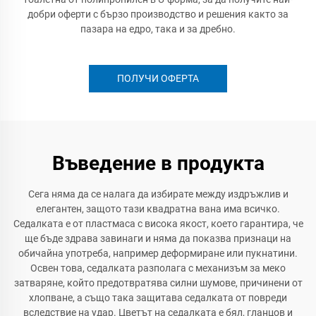
добри оферти с бързо производство и решения както за
пазара на едро, така и за дребно.
ПОЛУЧИ ОФЕРТА
Въведение в продукта
Сега няма да се налага да избирате между издръжлив и
елегантен, защото тази квадратна вана има всичко.
Седалката е от пластмаса с висока якост, което гарантира, че
ще бъде здрава завинаги и няма да показва признаци на
обичайна употреба, например деформиране или пукнатини.
Освен това, седалката разполага с механизъм за меко
затваряне, който предотвратява силни шумове, причинени от
хлопване, а също така защитава седалката от повреди
вследствие на удар. Цветът на седалката е бял, гланцов и