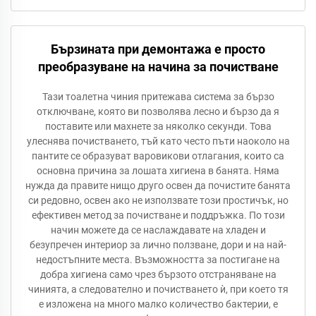
Бързината при демонтажа е просто
преобразуване на начина за почистване
Тази тоалетна чиния притежава система за бързо
отключване, която ви позволява лесно и бързо да я
поставите или махнете за няколко секунди. Това
улеснява почистването, тъй като често пъти наоколо на
пантите се образуват варовикови отлагания, които са
основна причина за лошата хигиена в банята. Няма
нужда да правите нищо друго освен да почистите банята
си редовно, освен ако не използвате този простичък, но
ефективен метод за почистване и поддръжка. По този
начин можете да се наслаждавате на хладен и
безупречен интериор за лично ползване, дори и на най-
недостъпните места. Възможността за постигане на
добра хигиена само чрез бързото отстраняване на
чинията, а следователно и почистването ѝ, при което тя
е изложена на много малко количество бактерии, е