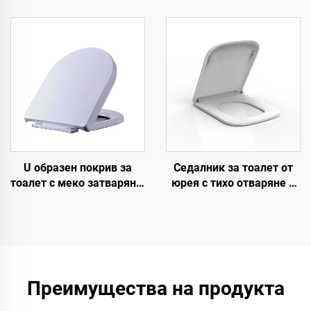
WF от производител на
седалки за тоалет от
седалки за тоалет
производител на
седалки за тоалет
U образен покрив за
Седалник за тоалет от
тоалет с меко затваряне,
юрея с тихо отваряне и
керамичен wc тоалетен
затваряне Бързо
покрив с бързо
откачване за аксесоари
откъсване за оптови
за тоалет от
продажби
производител на
седалници за тоалет
Преимущества на продукта