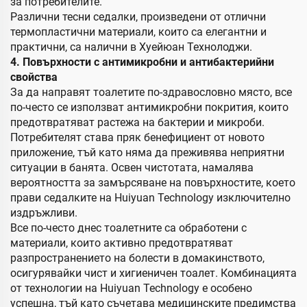
за потребителите.
Различни тесни седалки, произведени от отлични
термопластични материали, които са елегантни и
практични, са налични в Хуейюан Технолоджи.
4. Повърхности с антимикробни и антибактерийни
свойства
За да направят тоалетите по-здравословно място, все
по-често се използват антимикробни покрития, които
предотвратяват растежа на бактерии и микроби.
Потребителят става пряк бенефициент от новото
приложение, тъй като няма да преживява неприятни
ситуации в банята. Освен чистотата, намалява
вероятността за замърсяване на повърхностите, което
прави седалките на Huiyuan Technology изключително
издръжливи.
Все по-често днес тоалетните са обработени с
материали, които активно предотвратяват
разпространението на болести в домакинството,
осигурявайки чист и хигиеничен тоалет. Комбинацията
от технологии на Huiyuan Technology е особено
успешна, тъй като съчетава медицинските предимства