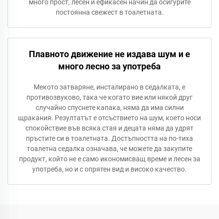
много прост, лесен и ефикасен начин да осигурите
постоянна свежест в тоалетната.
Плавното движение не издава шум и е
много лесно за употреба
Мекото затваряне, инсталирано в седалката, е
противозвуково, така че когато вие или някой друг
случайно спуснете капака, няма да има силни
щракания. Резултатът е отсъствието на шум, което носи
спокойствие във всяка стая и децата няма да удрят
пръстите си в тоалетната. Достъпността на по-тиха
тоалетна седалка означава, че можете да закупите
продукт, който не е само икономисващ време и лесен за
употреба, но и с опрятен вид и високо качество.