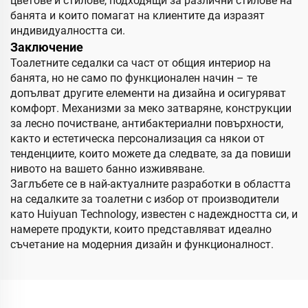
цветове и стилове, подходящи за различни стилове на
банята и които помагат на клиентите да изразят
индивидуалността си.
Заключение
Тоалетните седалки са част от общия интериор на
банята, но не само по функционален начин – те
допълват другите елементи на дизайна и осигуряват
комфорт. Механизми за меко затваряне, конструкции
за лесно почистване, антибактериални повърхности,
както и естетическа персонализация са някои от
тенденциите, които можете да следвате, за да повиши
нивото на вашето банно изживяване.
Заглъбете се в най-актуалните разработки в областта
на седалките за тоалетни с избор от производители
като Huiyuan Technology, известен с надеждността си, и
намерете продукти, които представляват идеално
съчетание на модерния дизайн и функционалност.