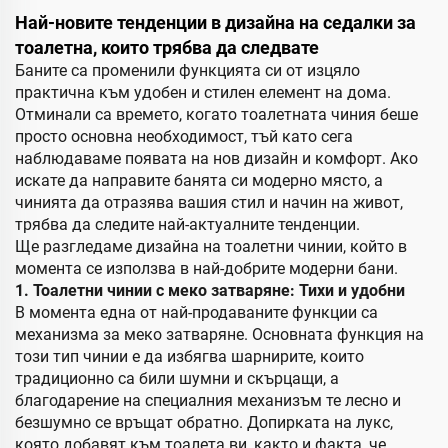
Най-новите тенденции в дизайна на седалки за
тоалетна, които трябва да следвате
Баните са променили функцията си от изцяло
практична към удобен и стилен елемент на дома.
Отминали са времето, когато тоалетната чиния беше
просто основна необходимост, тъй като сега
наблюдаваме появата на нов дизайн и комфорт. Ако
искате да направите банята си модерно място, а
чинията да отразява вашия стил и начин на живот,
трябва да следите най-актуалните тенденции.
Ще разгледаме дизайна на тоалетни чинии, който в
момента се използва в най-добрите модерни бани.
1. Тоалетни чинии с меко затваряне: Тихи и удобни
В момента една от най-продаваните функции са
механизма за меко затваряне. Основната функция на
този тип чинии е да избягва шарнирите, които
традиционно са били шумни и скърцащи, а
благодарение на специалния механизъм те лесно и
безшумно се връщат обратно. Допирката на лукс,
която добавят към тоалета ви, както и факта, че