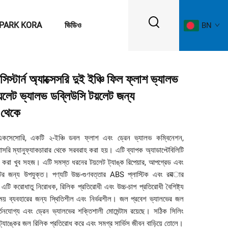
PARK KORA
ভিডিও
BN
সিস্টার্ন অ্যাক্সেসরি দুই ইঞ্চি ফিল ফ্লাশ ভ্যালভ
টয়লেট ভ্যালভ ডব্লিউসি টয়লেট জন্য
র থেকে
একসেসোরি, একটি ২-ইঞ্চি ডবল ফ্লাশ এবং ড্রেন ভ্যালভ কম্বিনেশন,
সরি ম্যানুফ্যাকচারার থেকে সরবরাহ করা হয়। এটি ব্যাপক অ্যাডাপ্টেবিলিটি
 করা খুব সহজ। এটি সমস্ত ধরনের টয়লেট ট্যাঙ্ক রিপেয়ার, আপগ্রেড এবং
্টের জন্য উপযুক্ত। পণ্যটি উচ্চ-গুণবত্তার ABS প্লাস্টিক এবং রबার
 এটি করোধাতু নিরোধক, রিলিক প্রতিরোধী এবং উচ্চ-চাপ প্রতিরোধী বৈশিষ্ট্য
সময় ব্যবহারের জন্য স্থিতিশীল এবং নির্ভরশীল। জল প্রবেশ ভ্যালভের জল
বর্তনযোগ্য এবং ড্রেন ভ্যালভের শক্তিশালী মোমেন্টাম রয়েছে। সঠিক সিলিং
ি ট্যাঙ্কের জল রিলিক প্রতিরোধ করে এবং সমগ্র সার্ভিস জীবন বাড়িয়ে তোলে।