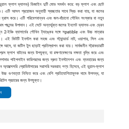
 (ডুয়াল ফ্লাশ ভ্যালভ) ডিজাইন দুটি মোড সমর্থন করে: বড় ফ্লাশ এবং ছোট
 এটি আসল প্রয়োজন অনুযায়ী স্বচ্ছতার সাথে স্বিচ করা যায়, যা জলের
বে হ্রাস করে। এটি পরিবেশবান্ধব এবং জল-বাঁচানো শৌখিন সংস্কার বা নতুন
থম পছন্দের উপাদান। এই সেটে অন্তর্ভুক্ত জলের ইনলেট ভ্যালভ এবং ড্রেন
ন 2-ইঞ্চি ব্যাসার্ধের শৌখিন ট্যাঙ্কের সঙ্গে সpatible এবং উচ্চ মাত্রার
েছে। এই কিটটি ইনস্টল করা সহজ এবং স্ট্যান্ডার্ড নাট, ওয়াশার, সিল এবং
ঙ্গে আসে, যা জটিল টুল ছাড়াই প্রতিস্থাপন করা যায়। সার্বজনীন স্ট্রাকচারটি
েস ফ্লাশ বাটনের জন্য উপযুক্ত, যা রক্ষণাবেক্ষণের দক্ষতা বৃদ্ধি করে এবং
পেশাদার পাইপলাইন কারিগরদের জন্য দ্রুত ইনস্টলেশন এবং ব্যবহারের জন্য
অ্যাক্সেসরি প্রোডিউসারের সরাসরি সরবরাহ পণ্য হিসেবে, এই ডুয়াল-ফ্লাশ
 উচ্চ গুণবত্তা নিশ্চিত করে এবং বেশি প্রতিযোগিতামূলক দামে উপলব্ধ, যা
িটেল প্রচারের জন্য উপযুক্ত।
ান