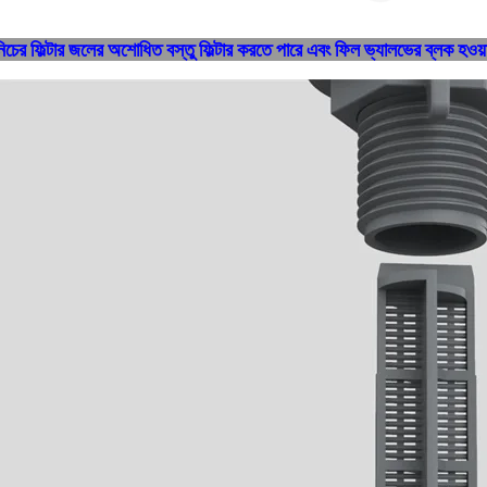
নিচের ফিল্টার জলের অশোধিত বস্তু ফিল্টার করতে পারে এবং ফিল ভ্যালভের ব্লক হওয