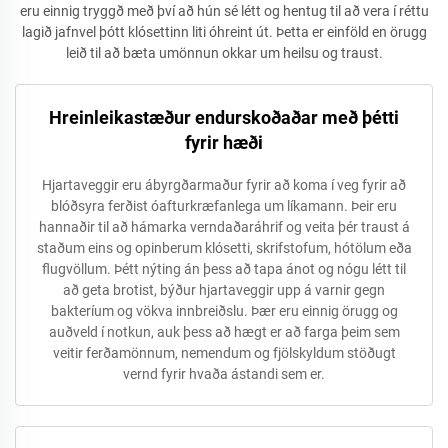
eru einnig tryggð með því að hún sé létt og hentug til að vera í réttu
lagið jafnvel þótt klósettinn liti óhreint út. Þetta er einföld en örugg
leið til að bæta umönnun okkar um heilsu og traust.
Hreinleikastæður endurskoðaðar með þétti
fyrir hæði
Hjartaveggir eru ábyrgðarmaður fyrir að koma í veg fyrir að
blóðsyra ferðist óafturkræfanlega um líkamann. Þeir eru
hannaðir til að hámarka verndaðaráhrif og veita þér traust á
staðum eins og opinberum klósetti, skrifstofum, hótölum eða
flugvöllum. Þétt nýting án þess að tapa ánot og nógu létt til
að geta brotist, býður hjartaveggir upp á varnir gegn
bakteríum og vökva innbreiðslu. Þær eru einnig örugg og
auðveld í notkun, auk þess að hægt er að farga þeim sem
veitir ferðamönnum, nemendum og fjölskyldum stöðugt
vernd fyrir hvaða ástandi sem er.