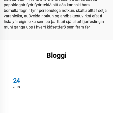
pappírlagnir fyrir fyrirtækið þitt eða kannski bara
bómullarlagnir fyrir persónulega notkun, skaltu alltaf setja
varanleika, auðvelda notkun og andbakteríuvirkni efst á
lista yfir eiginleika sem þú þarft að sjá til að fjárfestingin
muni ganga upp í hverri klósettferð sem fram fer.
Bloggi
24
Jun