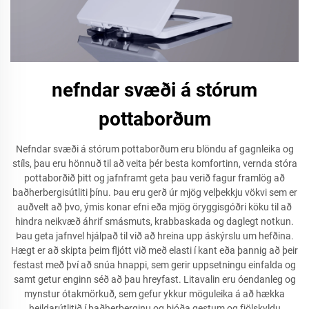
nefndar svæði á stórum
pottaborðum
Nefndar svæði á stórum pottaborðum eru blöndu af gagnleika og
stíls, þau eru hönnuð til að veita þér besta komfortinn, vernda stóra
pottaborðið þitt og jafnframt geta þau verið fagur framlög að
baðherbergisútliti þínu. Þau eru gerð úr mjög velþekkju vökvi sem er
auðvelt að þvo, ýmis konar efni eða mjög öryggisgóðri köku til að
hindra neikvæð áhrif smásmuts, krabbaskada og daglegt notkun.
Þau geta jafnvel hjálpað til við að hreina upp áskýrslu um hefðina.
Hægt er að skipta þeim fljótt við með elasti í kant eða þannig að þeir
festast með því að snúa hnappi, sem gerir uppsetningu einfalda og
samt getur enginn séð að þau hreyfast. Litavalin eru óendanleg og
mynstur ótakmörkuð, sem gefur ykkur möguleika á að hækka
heildarútlitið í baðherberginu og bjóða gestum og fjölskyldu