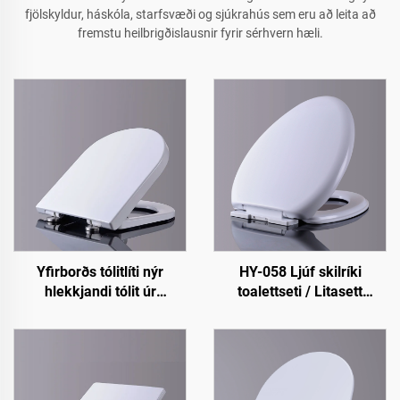
fjölskyldur, háskóla, starfsvæði og sjúkrahús sem eru að leita að
fremstu heilbrigðislausnir fyrir sérhvern hæli.
Yfirborðs tólitlíti nýr
HY-058 Ljúf skilríki
hlekkjandi tólit úr
toalettseti / Litasett
sárgreini, tólitlíti fyrir
toalettseti
vatnaskrá