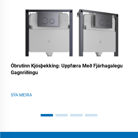
Óbrutinn Kjósþekking: Uppfæra Með Fjárhagalegu
Gagnriðingu
SÝA MEIRA