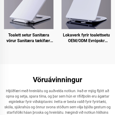
Toalett setur Sanitæra
Lokaverk fyrir toalettsetu
vörur Sanitæra tækifæri
OEM/ODM Evrópskr
Seti fyrir toalett Flat seti
stýrilokaverk flötutóma
fyrir toalett
dekkingu með hrattu losun
fyrir bæjarþjónustu
Vöruávinningur
Hljóðfæri með hreinlátu og auðvelda notkun. Það er mjög fljótt að
opna og setja, spara tíma, og þar sem hún er rifiðþolin eru ágætar
eiginleikar fyrir viðskiptavini. Þetta er besta valið fyrir fyrirtæki,
skóla, sjúkrahús og önnur svona stöðum sem vilja bjóða gestum og
starfsfólki háan þroska og hreinlátu. Þægindi við notkun hliðsins