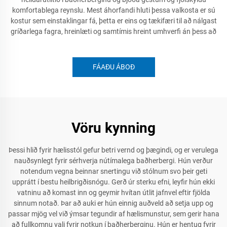
komfortablega reynslu. Mest áhorfandi hluti þessa valkosta er sú
kostur sem einstaklingar fá, þetta er eins og tækifæri til að nálgast
gríðarlega fagra, hreinlæti og samtímis hreint umhverfi án þess að
FÁAÐU ÁBOÐ
Vöru kynning
Þessi hlið fyrir hælisstól gefur betri vernd og þægindi, og er verulega
nauðsynlegt fyrir sérhverja nútímalega baðherbergi. Hún verður
notendum vegna beinnar snertingu við stólnum svo þeir geti
upprátt í bestu heilbrigðisnógu. Gerð úr sterku efni, leyfir hún ekki
vatninu að komast inn og geymir hvítan útlit jafnvel eftir fjölda
sinnum notað. Þar að auki er hún einnig auðveld að setja upp og
passar mjög vel við ýmsar tegundir af hælismunstur, sem gerir hana
að fullkomnu vali fyrir notkun í baðherberginu. Hún er hentug fyrir