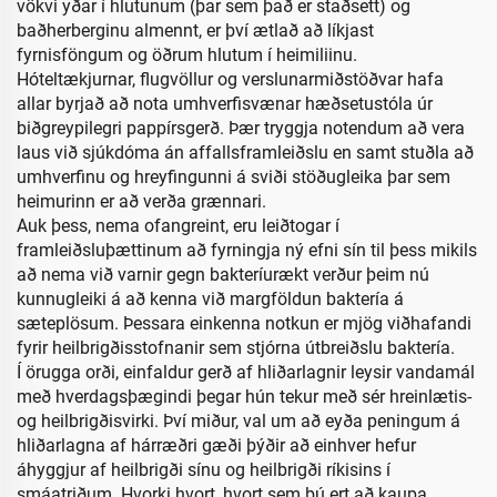
vökvi yðar í hlutunum (þar sem það er staðsett) og
baðherberginu almennt, er því ætlað að líkjast
fyrnisföngum og öðrum hlutum í heimiliinu.
Hóteltækjurnar, flugvöllur og verslunarmiðstöðvar hafa
allar byrjað að nota umhverfisvænar hæðsetustóla úr
biðgreypilegri pappírsgerð. Þær tryggja notendum að vera
laus við sjúkdóma án affallsframleiðslu en samt stuðla að
umhverfinu og hreyfingunni á sviði stöðugleika þar sem
heimurinn er að verða grænnari.
Auk þess, nema ofangreint, eru leiðtogar í
framleiðsluþættinum að fyrningja ný efni sín til þess mikils
að nema við varnir gegn bakteríurækt verður þeim nú
kunnugleiki á að kenna við margföldun baktería á
sæteplösum. Þessara einkenna notkun er mjög viðhafandi
fyrir heilbrigðisstofnanir sem stjórna útbreiðslu baktería.
Í örugga orði, einfaldur gerð af hliðarlagnir leysir vandamál
með hverdagsþægindi þegar hún tekur með sér hreinlætis-
og heilbrigðisvirki. Því miður, val um að eyða peningum á
hliðarlagna af hárræðri gæði þýðir að einhver hefur
áhyggjur af heilbrigði sínu og heilbrigði ríkisins í
smáatriðum. Hvorki hvort, hvort sem þú ert að kaupa