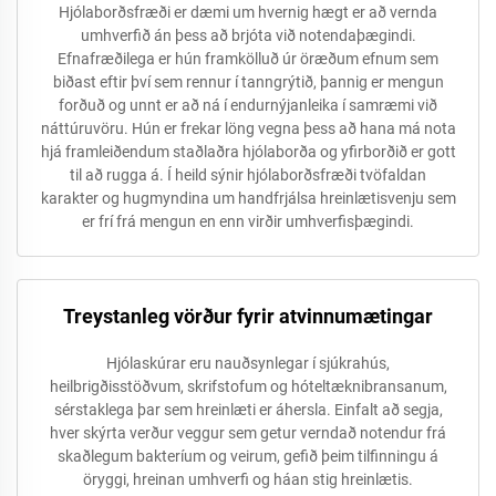
Hjólaborðsfræði er dæmi um hvernig hægt er að vernda
umhverfið án þess að brjóta við notendaþægindi.
Efnafræðilega er hún framkölluð úr öræðum efnum sem
biðast eftir því sem rennur í tanngrýtið, þannig er mengun
forðuð og unnt er að ná í endurnýjanleika í samræmi við
náttúruvöru. Hún er frekar löng vegna þess að hana má nota
hjá framleiðendum staðlaðra hjólaborða og yfirborðið er gott
til að rugga á. Í heild sýnir hjólaborðsfræði tvöfaldan
karakter og hugmyndina um handfrjálsa hreinlætisvenju sem
er frí frá mengun en enn virðir umhverfisþægindi.
Treystanleg vörður fyrir atvinnumætingar
Hjólaskúrar eru nauðsynlegar í sjúkrahús,
heilbrigðisstöðvum, skrifstofum og hóteltæknibransanum,
sérstaklega þar sem hreinlæti er áhersla. Einfalt að segja,
hver skýrta verður veggur sem getur verndað notendur frá
skaðlegum bakteríum og veirum, gefið þeim tilfinningu á
öryggi, hreinan umhverfi og háan stig hreinlætis.