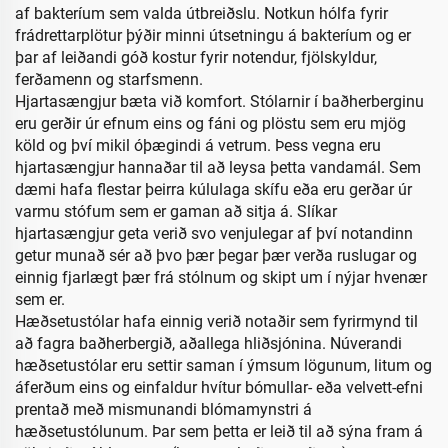
af bakteríum sem valda útbreiðslu. Notkun hólfa fyrir
frádrettarplötur þýðir minni útsetningu á bakteríum og er
þar af leiðandi góð kostur fyrir notendur, fjölskyldur,
ferðamenn og starfsmenn.
Hjartasængjur bæta við komfort. Stólarnir í baðherberginu
eru gerðir úr efnum eins og fáni og plöstu sem eru mjög
köld og því mikil óþægindi á vetrum. Þess vegna eru
hjartasængjur hannaðar til að leysa þetta vandamál. Sem
dæmi hafa flestar þeirra kúlulaga skífu eða eru gerðar úr
varmu stófum sem er gaman að sitja á. Slíkar
hjartasængjur geta verið svo venjulegar af því notandinn
getur munað sér að þvo þær þegar þær verða ruslugar og
einnig fjarlægt þær frá stólnum og skipt um í nýjar hvenær
sem er.
Hæðsetustólar hafa einnig verið notaðir sem fyrirmynd til
að fagra baðherbergið, aðallega hliðsjónina. Núverandi
hæðsetustólar eru settir saman í ýmsum lögunum, litum og
áferðum eins og einfaldur hvítur bómullar- eða velvett-efni
prentað með mismunandi blómamynstri á
hæðsetustólunum. Þar sem þetta er leið til að sýna fram á