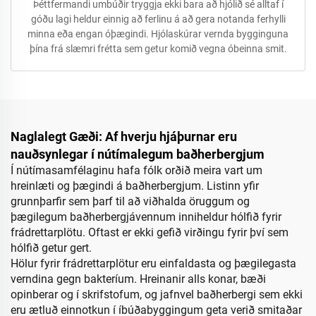
Þéttfermandi umbúðir tryggja ekki bara að hjólið sé alltaf í
góðu lagi heldur einnig að ferlinu á að gera notanda ferhylli
minna eða engan óþægindi. Hjólaskúrar vernda bygginguna
þína frá slæmri frétta sem getur komið vegna óbeinna smit.
Naglalegt Gæði: Af hverju hjáþurnar eru
nauðsynlegar í nútímalegum baðherbergjum
Í nútímasamfélaginu hafa fólk orðið meira vart um
hreinlæti og þægindi á baðherbergjum. Listinn yfir
grunnþarfir sem þarf til að viðhalda öruggum og
þægilegum baðherbergjávennum inniheldur hólfið fyrir
frádrettarplötu. Oftast er ekki gefið virðingu fyrir því sem
hólfið getur gert.
Hölur fyrir frádrettarplötur eru einfaldasta og þægilegasta
verndina gegn bakteríum. Hreinanir alls konar, bæði
opinberar og í skrifstofum, og jafnvel baðherbergi sem ekki
eru ætluð einnotkun í íbúðabyggingum geta verið smitaðar