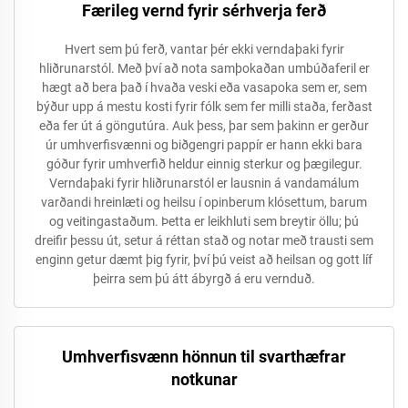
Færileg vernd fyrir sérhverja ferð
Hvert sem þú ferð, vantar þér ekki verndaþaki fyrir
hliðrunarstól. Með því að nota samþokaðan umbúðaferil er
hægt að bera það í hvaða veski eða vasapoka sem er, sem
býður upp á mestu kosti fyrir fólk sem fer milli staða, ferðast
eða fer út á göngutúra. Auk þess, þar sem þakinn er gerður
úr umhverfisvænni og biðgengri pappír er hann ekki bara
góður fyrir umhverfið heldur einnig sterkur og þægilegur.
Verndaþaki fyrir hliðrunarstól er lausnin á vandamálum
varðandi hreinlæti og heilsu í opinberum klósettum, barum
og veitingastaðum. Þetta er leikhluti sem breytir öllu; þú
dreifir þessu út, setur á réttan stað og notar með trausti sem
enginn getur dæmt þig fyrir, því þú veist að heilsan og gott líf
þeirra sem þú átt ábyrgð á eru vernduð.
Umhverfisvænn hönnun til svarthæfrar
notkunar