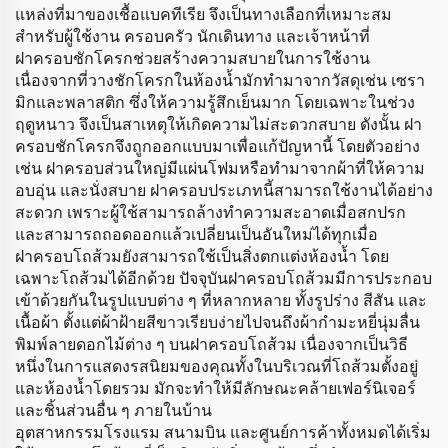
แหล่งที่มาของเชื้อแบคทีเรีย จึงเป็นทางเลือกที่เหมาะสม
สำหรับผู้ใช้งาน ครอบครัว นักเดินทาง และเจ้าหน้าที่
ฝาครอบชักโครกช่วยสร้างความสบายในการใช้งาน
เนื่องจากที่วางชักโครกในห้องน้ำมักทำมาจากวัสดุเช่น เซรา
มิกและพลาสติก ซึ่งให้ความรู้สึกเย็นมาก โดยเฉพาะในช่วง
ฤดูหนาว จึงเป็นสาเหตุให้เกิดความไม่สะดวกสบาย ดังนั้น ฝา
ครอบชักโครกจึงถูกออกแบบมาเพื่อแก้ปัญหานี้ โดยตัวอย่าง
เช่น ฝาครอบส่วนใหญ่มีแผ่นโฟมหรือทำมาจากผ้าที่ให้ความ
อบอุ่น และนั่งสบาย ฝาครอบประเภทนี้สามารถใช้งานได้อย่าง
สะดวก เพราะผู้ใช้สามารถล้างทำความสะอาดเมื่อสกปรก
และสามารถถอดออกแล้วเปลี่ยนเป็นอันใหม่ได้ทุกเมื่อ
ฝาครอบโถส้วมยังสามารถใช้เป็นสิ่งตกแต่งห้องน้ำ โดย
เฉพาะโถส้วมได้อีกด้วย ปัจจุบันฝาครอบโถส้วมมีการประกอบ
เข้าด้วยกันในรูปแบบต่าง ๆ ที่หลากหลาย ทั้งรูปร่าง สีสัน และ
เนื้อผ้า ตั้งแต่ผ้าฝ้ายสีขาวเรียบง่ายไปจนถึงผ้ากำมะหยี่นุ่มลื่น
พิมพ์ลายดอกไม้ต่าง ๆ บนฝาครอบโถส้วม เนื่องจากเป็นวิธี
หนึ่งในการแสดงรสนิยมของคุณทั้งในบริเวณที่โถส้วมตั้งอยู่
และห้องน้ำโดยรวม มักจะทำให้มีลักษณะคล้ายเฟอร์นิเจอร์
และชิ้นส่วนอื่น ๆ ภายในบ้าน
อุตสาหกรรมโรงแรม สนามบิน และศูนย์การค้าทั้งหมดได้เริ่ม