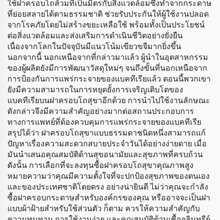
ใช้ฝาครอบโถส้วมที่เป็นมิตรกับสิ่งแวดล้อมซึ่งทำจากกระดาษ
ที่ย่อยสลายได้ตามธรรมชาติ ช่วยรับประกันให้ผู้ใช้งานปลอด
จากโรคภัยโดยไม่สร้างขยะเหลือใช้ พร้อมทั้งเป็นประโยชน์
ต่อสิ่งแวดล้อมและส่งเสริมการดำเนินชีวิตอย่างยั่งยืน
เนื่องจากโลกในปัจจุบันมีแนวโน้มเขียวขจีมากยิ่งขึ้น
นอกจากนี้ นอกเหนือจากที่กล่าวมาแล้ว ผู้นำในอุตสาหกรรม
ของผู้ผลิตยังมีการพัฒนาวัสดุใหม่ๆ จนถึงขั้นที่นอกเหนือจาก
การป้องกันการแพร่กระจายของแบคทีเรียแล้ว ตอนนี้พวกเขา
ยังมีความสามารถในการหยุดยั้งการเจริญเติบโตของ
แบคทีเรียบนฝาครอบโถสุขาอีกด้วย การนำไปใช้งานลักษณะ
ดังกล่าวจึงมีความสำคัญอย่างมากต่อสถานประกอบการ
ทางการแพทย์ที่ต้องควบคุมการแพร่กระจายของแบคทีเรีย
สรุปได้ว่า ฝาครอบโถสุขาแบบธรรมดาชนิดหนึ่งสามารถแก้
ปัญหาเรื่องความสะดวกสบายประจำวันได้อย่างง่ายดาย เมื่อ
มันนำเสนอคุณสมบัติด้านสุขอนามัยและสุขภาพที่ครบถ้วน
ดังนั้น การเลือกที่จะลงทุนซื้อฝาครอบโถสุขาคุณภาพสูง
หมายความว่าคุณมีความตั้งใจที่จะปกป้องสุขภาพของตนเอง
และของประเทศชาติโดยตรง อย่างน่ายินดี ไม่ว่าคุณจะกำลัง
ซื้อฝาครอบกระดาษสำหรับองค์กรของคุณ หรืออาจจะเป็นฝา
แบบผ้าฝ้ายสำหรับใช้ส่วนตัว ก็ตาม ควรให้ความสำคัญกับ
ความทนทาน การใช้งานง่าย และคุณสมบัติต้านเชื้อจุลินทรีย์