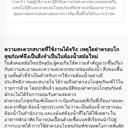
รวดเร็ว โดยผู้ใช้งานจะรู้สึกถึงความไม่สะดวกสบายลดลงหรือ
แทบไม่รู้สึกเลย ฝาครอบโถสุขภัณฑ์ยังช่วยปกป้องอาคารของ
คุณจากผลกระทบทางลบจากการติดเชื้อที่ไม่ได้รับการบำบัด
ความสะดวกสบายที่ใช้งานได้จริง: เหตุใดฝาครอบโถ
สุขภัณฑ์จึงเป็นสิ่งจำเป็นในห้องน้ำสมัยใหม่
ในสังคมสมัยใหม่ปัจจุบัน ผู้คนเริ่มให้ความสำคัญมากขึ้นเกี่ยว
กับความสะอาดและความสะดวกสบายของห้องน้ำ สิ่งของพื้น
ฐานขั้นต่ำที่จำเป็นสำหรับการใช้งานห้องน้ำอย่างมี
ประสิทธิภาพและสบายใจ ได้รวมถึงฝาครอบโถสุขภัณฑ์ไว้ใน
รายการด้วย โดยปกติแล้ว คุณสมบัติของฝาครอบโถสุขภัณฑ์
มักจะไม่ได้รับการยอมรับตามสมควร
ฝาครอบโถสุขภัณฑ์เป็นเกราะป้องกันแบคทีเรียที่เรียบง่ายและ
สะดวกที่สุด ห้องน้ำทุกประเภท ไม่ว่าจะเป็นห้องน้ำสาธารณะ
ห้องน้ำในสำนักงาน และแม้แต่ห้องน้ำที่ไม่ได้ใช้เฉพาะใน
อาคารพักอาศัย ก็อาจปนเปื้อนด้วยเชื้อแบคทีเรียจนนำไปสู่
การระบาดได้ การใช้ฝาครอบโถสุขภัณฑ์ช่วยลดโอกาสสัมผัส