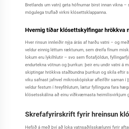
Bretlands um vatn) geta hófnurnar birst innan vikna –
mögulega truflað virkni klósettsklappanna.
Hvernig tíðar klósettskylfingar hrökkva 
Hver rinsun innleiðir nýja árás af harðu vatni – og me
veldur einnig léttum ræktunum, sem dreifa fínum miskr
lokum eru lykilhlutir – svo sem flotafjöldun, fyllingar
endurtekna vötnun og þurrkun: þeir eru undir vatni á með
skiptingar hrökkva staðbundna þurrkun og skila eftir
viku safnast jafnvel mikroskópískar afleifðir saman í þ
veldur festum í hreyfihlutum, lætur fyllinguna fara h
klósetsskálina að einu viðkvæmasta heimilisvirkjum 
Skrefafyrirskrift fyrir hreinsun kl
Hefjið á með því að loka vatnsaðilsskælunni fyrir aftan