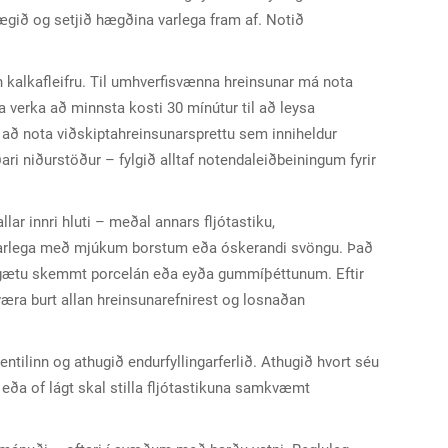
lægið og setjið hægðina varlega fram af. Notið
n kalkafleifru. Til umhverfisvænna hreinsunar má nota
a verka að minnsta kosti 30 mínútur til að leysa
i að nota viðskiptahreinsunarsprettu sem inniheldur
ðari niðurstöður – fylgið alltaf notendaleiðbeiningum fyrir
llar innri hluti – meðal annars fljótastiku,
 – varlega með mjúkum borstum eða óskerandi svöngu. Það
 gætu skemmt porcelán eða eyða gummíþéttunum. Eftir
æra burt allan hreinsunarefnirest og losnaðan
entilinn og athugið endurfyllingarferlið. Athugið hvort séu
tt eða of lágt skal stilla fljótastikuna samkvæmt