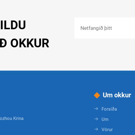
ILDU
IÐ OKKUR
Um okkur
Forsíða
ozhou Krína
Um
Vörur