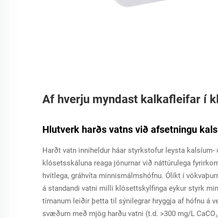
Af hverju myndast kalkafleifar í 
Hlutverk harðs vatns við afsetningu ka
Harðt vatn inniheldur háar styrkstofur leysta kalsíum
klósetsskáluna reaga jónurnar við náttúrulega fyrirk
hvítlega, gráhvíta minnismálmshófnu. Ólíkt í vökvaþur
á standandi vatni milli klósettskylfinga eykur styrk 
tímanum leiðir þetta til sýnilegrar hryggja af hófnu á 
svæðum með mjög harðu vatni (t.d. >300 mg/L CaCO₃,