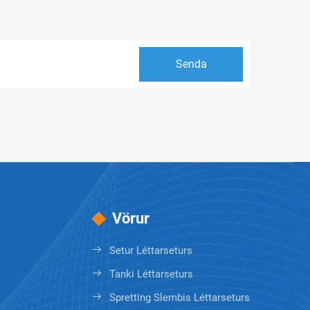
Vörur
Setur Léttarseturs
Tanki Léttarseturs
Spretting Slembis Léttarseturs