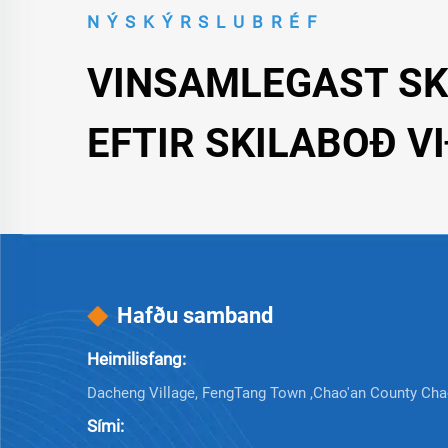
NÝSKÝRSLUBRÉF
VINSAMLEGAST SK
EFTIR SKILABOÐ V
Hafðu samband
Heimilisfang:
Dacheng Village, FengTang Town ,Chao'an County Cha
Sími: