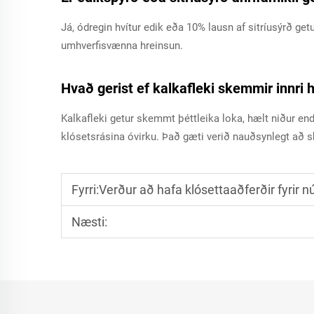
Já, ódregin hvítur edik eða 10% lausn af sitríusýrð ge
umhverfisvænna hreinsun.
Hvað gerist ef kalkafleki skemmir innri 
Kalkafleki getur skemmt þéttleika loka, hælt niður end
klósetsrásina óvirku. Það gæti verið nauðsynlegt að s
Fyrri:
Verður að hafa klósettaaðferðir fyrir n
Næsti: