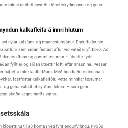
 sem minnkar áhrifasvæði klósettskylfinganna og getur
myndun kalkafleifa á innri hlutum
ð því nýjar kalsíum- og magnesiumjónur. Endurfullnunin
aþáttum sem síðan festast aftur við vataðar yfirborð. Að
fjöldunarskífuna og gummílæsurnar – útsettir fyrir
an fyllt er og síðan útsettir lofti eftir rinsunina. Þessar
 sér háþétta miskraafleifðum. Með hundraðum rinsana á
ykkar, fastfestar kalkafleifðir. Þetta minnkar læsurnar,
ægar og getur valdið óheyrðum lekum – sem gerir
gegn skaða vegna harðs vatns.
ósetsskála
 klósettinu til að koma í veg fyrir endurfyllingu. Þvoðu