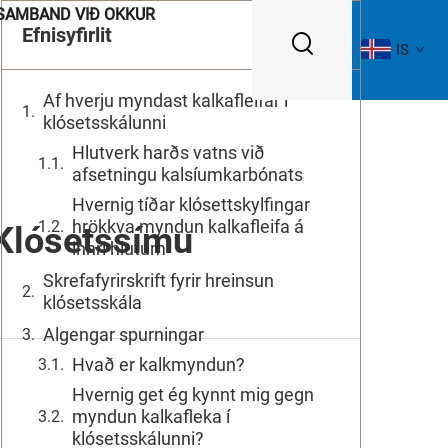
SAMBAND VIÐ OKKUR
Efnisyfirlit
IS
Af hverju myndast kalkafleifar í
klósetsskálunni
Hlutverk harðs vatns við
afsetningu kalsíumkarbónats
Hvernig tíðar klósettskylfingar
hrökkva myndun kalkafleifa á
 Klósetssímu
innri hlutum
Skrefafyrirskrift fyrir hreinsun
klósetsskála
Algengar spurningar
Hvað er kalkmyndun?
Hvernig get ég kynnt mig gegn
myndun kalkafleka í
klósetsskálunni?