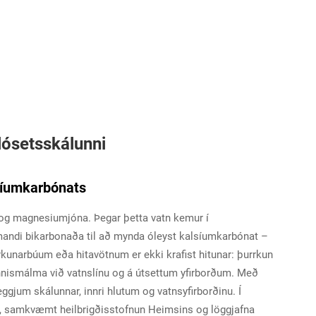
klósetsskálunni
lsíumkarbónats
- og magnesiumjóna. Þegar þetta vatn kemur í
omandi bikarbonaða til að mynda óleyst kalsíumkarbónat –
rkunarbúum eða hitavötnum er ekki krafist hitunar: þurrkun
minnismálma við vatnslínu og á útsettum yfirborðum. Með
veggjum skálunnar, innri hlutum og vatnsyfirborðinu. Í
 samkvæmt heilbrigðisstofnun Heimsins og löggjafna