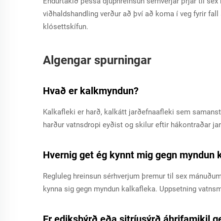
Endurtakið þessa djúphreinsun sérhverjar þrjár til se
viðhaldshandling verður að því að koma í veg fyrir fall
klósettskífun.
Algengar spurningar
Hvað er kalkmyndun?
Kalkafleki er harð, kalkátt jarðefnaafleki sem saman
harður vatnsdropi eyðist og skilur eftir hákontraðar j
Hvernig get ég kynnt mig gegn myndun k
Regluleg hreinsun sérhverjum þremur til sex mánuðum 
kynna sig gegn myndun kalkafleka. Uppsetning vatnsm
Er ediksþýrð eða sitríusýrð áhrifamikil 