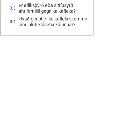
Er ediksþýrð eða sitríusýrð
áhrifamikil gegn kalkafleka?
Hvað gerist ef kalkafleki skemmir
innri hluti klósetsskálunnar?