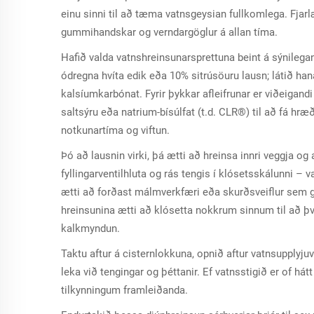
einu sinni til að tæma vatnsgeysian fullkomlega. Fjar
gummihandskar og verndargöglur á allan tíma.
Hafið valda vatnshreinsunarsprettuna beint á sýnilega
ódregna hvíta edik eða 10% sitrúsöuru lausn; látið han
kalsíumkarbónat. Fyrir þykkar afleifrunar er viðeigand
saltsýru eða natrium-bísúlfat (t.d. CLR®) til að fá hræ
notkunartíma og viftun.
Þó að lausnin virki, þá ætti að hreinsa innri veggja og a
fyllingarventilhluta og rás tengis í klósetsskálunni
ætti að forðast málmverkfæri eða skurðsveiflur sem
hreinsunina ætti að klósetta nokkrum sinnum til að þv
kalkmyndun.
Taktu aftur á cisternlokkuna, opnið aftur vatnsupplyjuv
leka við tengingar og þéttanir. Ef vatnsstigið er of há
tilkynningum framleiðanda.