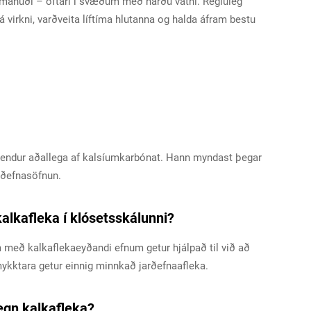
x mánuði – oftari í svæðum með harðu vatni. Regluleg
 á virkni, varðveita líftíma hlutanna og halda áfram bestu
stendur aðallega af kalsíumkarbónat. Hann myndast þegar
arðefnasöfnun.
alkafleka í klósetsskálunni?
með kalkaflekaeyðandi efnum getur hjálpað til við að
ykktara getur einnig minnkað jarðefnaafleka.
gegn kalkafleka?