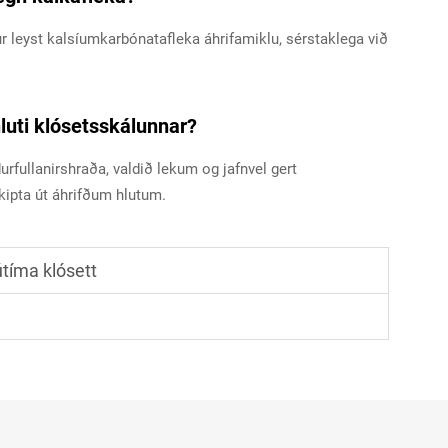
tur leyst kalsíumkarbónatafleka áhrifamiklu, sérstaklega við
hluti klósetsskálunnar?
urfullanirshraða, valdið lekum og jafnvel gert
kipta út áhrifðum hlutum.
útíma klósett