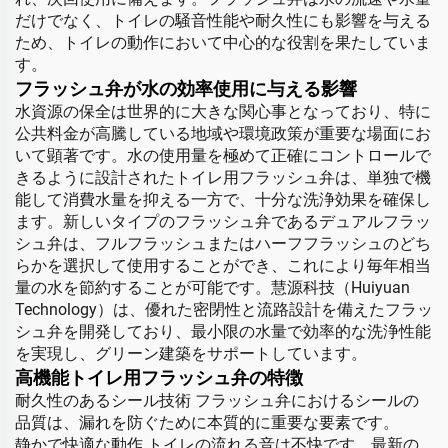
だけでなく、トイレの騒音性能や耐久性にも影響を与える
ため、トイレの動作において中心的な役割を果たしていま
す。
フラッシュ弁が水の効率使用に与える影響
水資源の保全は世界的に大きな関心事となっており、特に
公共料金が高騰している地域や環境政策が重要な場面にお
いて顕著です。水の使用量を極めて正確にコントロールで
きるように設計されたトイレ用フラッシュ弁は、単独で機
能して消費水量を抑える一方で、十分な洗浄効果を確保し
ます。新しいタイプのフラッシュ弁であるデュアルフラッ
シュ弁は、フルフラッシュまたはハーフフラッシュのどち
らかを選択して使用することができ、これにより毎年相当
量の水を節約することが可能です。慧源科技（Huiyuan
Technology）は、優れた密閉性と流路設計を備えたフラッ
シュ弁を開発しており、最小限の水量で効率的な洗浄性能
を実現し、グリーン建築をサポートしています。
高機能トイレ用フラッシュ弁の特徴
耐久性のあるシール技術 フラッシュ弁におけるシールの
品質は、漏れを防ぐために本質的に重要な要素です。
静かで快適な動作 トイレの流れる音は不快です。最新の