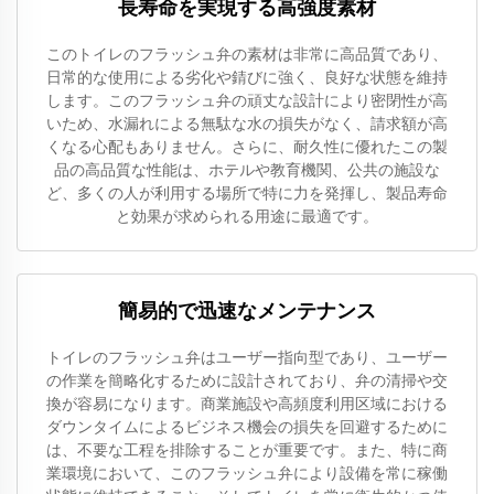
長寿命を実現する高強度素材
このトイレのフラッシュ弁の素材は非常に高品質であり、
日常的な使用による劣化や錆びに強く、良好な状態を維持
します。このフラッシュ弁の頑丈な設計により密閉性が高
いため、水漏れによる無駄な水の損失がなく、請求額が高
くなる心配もありません。さらに、耐久性に優れたこの製
品の高品質な性能は、ホテルや教育機関、公共の施設な
ど、多くの人が利用する場所で特に力を発揮し、製品寿命
と効果が求められる用途に最適です。
簡易的で迅速なメンテナンス
トイレのフラッシュ弁はユーザー指向型であり、ユーザー
の作業を簡略化するために設計されており、弁の清掃や交
換が容易になります。商業施設や高頻度利用区域における
ダウンタイムによるビジネス機会の損失を回避するために
は、不要な工程を排除することが重要です。また、特に商
業環境において、このフラッシュ弁により設備を常に稼働