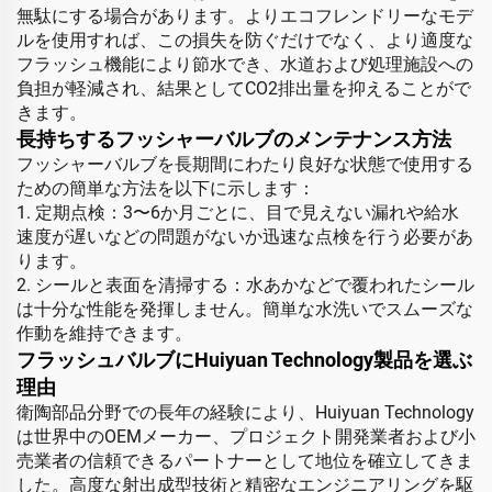
無駄にする場合があります。よりエコフレンドリーなモデ
ルを使用すれば、この損失を防ぐだけでなく、より適度な
フラッシュ機能により節水でき、水道および処理施設への
負担が軽減され、結果としてCO2排出量を抑えることがで
きます。
長持ちするフッシャーバルブのメンテナンス方法
フッシャーバルブを長期間にわたり良好な状態で使用する
ための簡単な方法を以下に示します：
1. 定期点検：3〜6か月ごとに、目で見えない漏れや給水
速度が遅いなどの問題がないか迅速な点検を行う必要があ
ります。
2. シールと表面を清掃する：水あかなどで覆われたシール
は十分な性能を発揮しません。簡単な水洗いでスムーズな
作動を維持できます。
フラッシュバルブにHuiyuan Technology製品を選ぶ
理由
衛陶部品分野での長年の経験により、Huiyuan Technology
は世界中のOEMメーカー、プロジェクト開発業者および小
売業者の信頼できるパートナーとして地位を確立してきま
した。高度な射出成型技術と精密なエンジニアリングを駆