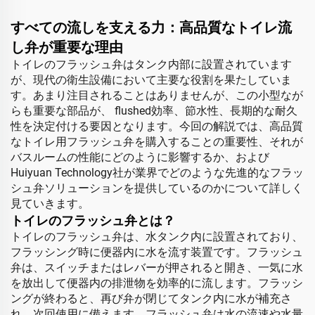
すべての流しを支える力：高品質なトイレ流
し弁が重要な理由
トイレのフラッシュ弁はタンク内部に設置されています
が、現代の衛生設備において主要な役割を果たしていま
す。あまり注目されることはありませんが、この小型なが
らも重要な部品が、 flushed効率、節水性、長期的な耐久
性を決定付ける要因となります。今回の解説では、高品質
なトイレ用フラッシュ弁を購入することの重要性、それが
バスルームの性能にどのように影響するか、および
Huiyuan Technology社が業界でどのような先進的なフラッ
シュ弁ソリューションを提供しているのかについて詳しく
見ていきます。
トイレのフラッシュ弁とは？
トイレのフラッシュ弁は、水タンク内に設置されており、
フラッシング時に便器内に水を流す装置です。フラッシュ
弁は、スイッチまたはレバーが押されると開き、一気に水
を放出して便器内の排泄物を効率的に流します。フラッシ
ングが終わると、再び弁が閉じてタンク内に水が補充さ
れ、次回使用に備えます。フラッシュ弁は水の流速や水量