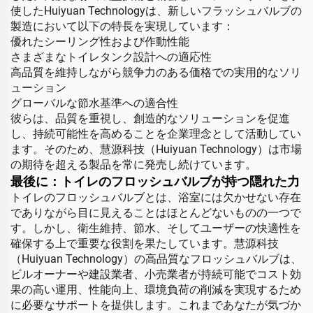
使したHuiyuan Technologyは、新しいフラッシュバルブの
製造において以下の特長を実現しています：
優れたシーリング性および作動性能
さまざまなトイレタンク設計への適応性
高品質を維持しながら競争力のある価格での実用的なソリ
ューション
グローバルな節水基準への適合性
彼らは、品質を重視し、創造的なソリューションを促進
し、持続可能性を高めることを企業理念として活動してい
ます。そのため、慧源科技（Huiyuan Technology）は市場
の期待を超える製品を常に発売し続けています。
最後に：トイレのフロッシュバルブが持つ隠れた力
トイレのフロッシュバルブとは、浴室には欠かせない存在
でありながら目に見えることはほとんどないものの一つで
す。しかし、衛生維持、節水、そしてユーザーの快適性を
確保する上で重要な役割を果たしています。慧源科技
（Huiyuan Technology）の高品質なフロッシュバルブは、
ビルオーナーや建設業者、小売業者が持続可能でコスト効
果の高い運用、性能向上、環境負荷の削減を実現するため
に必要なサポートを提供します。これまであなたが気づか