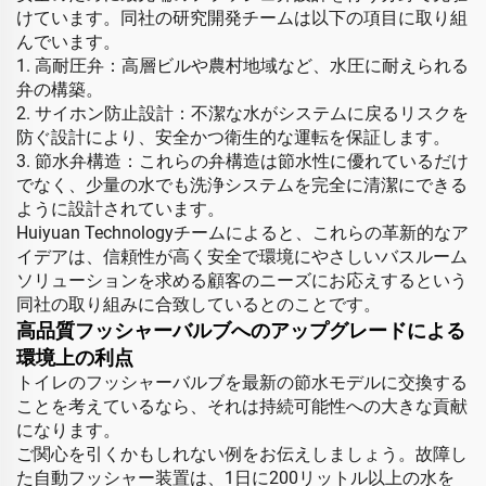
けています。同社の研究開発チームは以下の項目に取り組
んでいます。
1. 高耐圧弁：高層ビルや農村地域など、水圧に耐えられる
弁の構築。
2. サイホン防止設計：不潔な水がシステムに戻るリスクを
防ぐ設計により、安全かつ衛生的な運転を保証します。
3. 節水弁構造：これらの弁構造は節水性に優れているだけ
でなく、少量の水でも洗浄システムを完全に清潔にできる
ように設計されています。
Huiyuan Technologyチームによると、これらの革新的なア
イデアは、信頼性が高く安全で環境にやさしいバスルーム
ソリューションを求める顧客のニーズにお応えするという
同社の取り組みに合致しているとのことです。
高品質フッシャーバルブへのアップグレードによる
環境上の利点
トイレのフッシャーバルブを最新の節水モデルに交換する
ことを考えているなら、それは持続可能性への大きな貢献
になります。
ご関心を引くかもしれない例をお伝えしましょう。故障し
た自動フッシャー装置は、1日に200リットル以上の水を