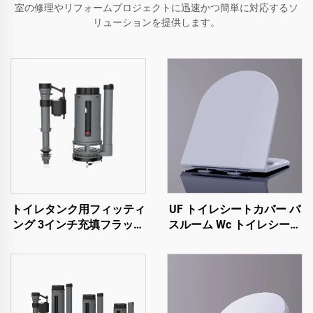
室の修理やリフォームプロジェクトに迅速かつ簡単に対応するソ
リューションを提供します。
トイレタンク用フィッティ
UF トイレシートカバー バ
ング 3インチ充填フラッシ
スルーム Wc トイレシート
ュバルブ 二重フラッシュ
U字型 クイックリリース
機能付き 卓越した品質で
柔らかく閉まる トイレシ
安価な価格の衛生陶器用ト
ート 潮州メーカーからの
イレ
製品