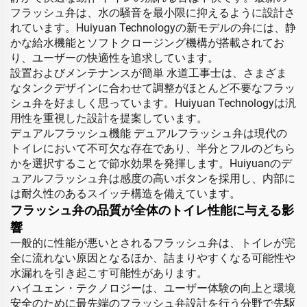
フラッシュ弁は、水の騒音を最小限に抑えるように設計さ
れています。Huiyuan Technologyの新モデルの弁には、静
かな給水機能とソフトクロージング機構が搭載されてお
り、ユーザーの快適性を追求しています。
設置およびメンテナンスが簡単 水道工事士は、さまざま
なタンクデザインに合わせて調整がほとんど不要なフラッ
シュ弁を好ましく思っています。Huiyuan Technologyは汎
用性を重視した設計を提案しています。
デュアルフラッシュ機能 デュアルフラッシュ弁は現代の
トイレにおいて不可欠な存在であり、半分とフルのどちら
かを選択することで節水効果を発揮します。Huiyuanのデ
ュアルフラッシュ弁は感度の高いボタンを採用し、内部に
は耐久性のあるスイッチ構造を備えています。
フラッシュ弁の品質が全体のトイレ性能に与える影
響
一般的に性能が悪いとされるフラッシュ弁は、トイレが完
全に流れない原因となるほか、詰まりやすくなる可能性や
水漏れを引き起こす可能性があります。
ハイユェン・テクノロジーは、ユーザー体験の向上と環境
安全のために最先端のフラッシュ弁設計を行う分野で先駆