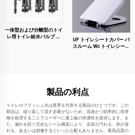
一体型および分離型のトイ
レ用トイレ給水バルブ ト
UF トイレシートカバー バ
イレフラッシュバルブ
スルーム Wc トイレシート
U字型 クイックリリース
柔らかく閉まる トイレシ
ート 潮州メーカーからの
製品
製品の利点
トイレのフラッシュ弁は業界を代表する製品のひとつです。この
部品は、繰り返して流す必要がないため、迅速かつ効率的に排泄
物を処理することでユーザーに最上級の快適性を提供します。ま
た、漏れを防ぐ完全なシール構造により、浴室が汚れる、床が濡
れる、あるいは損傷するといった心配もありません。最高品質の