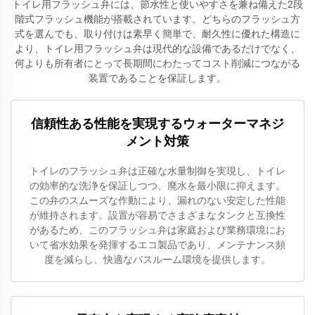
トイレ用フラッシュ弁には、節水性と使いやすさを兼ね備えた2段
階式フラッシュ機能が搭載されています。どちらのフラッシュ方
式を選んでも、取り付けは素早く簡単で、耐久性に優れた構造に
より、トイレ用フラッシュ弁は現代的な設備であるだけでなく、
何よりも所有者にとって長期間にわたってコスト削減につながる
装置であることを保証します。
信頼性ある性能を実現するウォーターマネジ
メント対策
トイレのフラッシュ弁は正確な水量制御を実現し、トイレ
の効率的な洗浄を保証しつつ、廃水を最小限に抑えます。
この弁のスムーズな作動により、漏れのない安定した性能
が維持されます。設置が容易でさまざまなタンクと互換性
があるため、このフラッシュ弁は家庭および業務環境にお
いて省水効果を発揮するエコ製品であり、メンテナンス頻
度を減らし、快適なバスルーム環境を提供します。