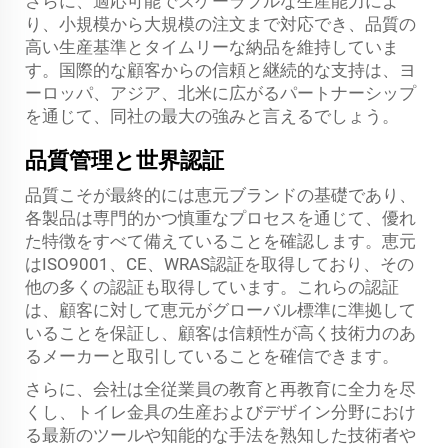
さらに、適応可能でスケーラブルな生産能力によ
り、小規模から大規模の注文まで対応でき、品質の
高い生産基準とタイムリーな納品を維持していま
す。国際的な顧客からの信頼と継続的な支持は、ヨ
ーロッパ、アジア、北米に広がるパートナーシップ
を通じて、同社の最大の強みと言えるでしょう。
品質管理と世界認証
品質こそが最終的には恵元ブランドの基礎であり、
各製品は専門的かつ慎重なプロセスを通じて、優れ
た特徴をすべて備えていることを確認します。恵元
はISO9001、CE、WRAS認証を取得しており、その
他の多くの認証も取得しています。これらの認証
は、顧客に対して恵元がグローバル標準に準拠して
いることを保証し、顧客は信頼性が高く技術力のあ
るメーカーと取引していることを確信できます。
さらに、会社は全従業員の教育と再教育に全力を尽
くし、トイレ金具の生産およびデザイン分野におけ
る最新のツールや知能的な手法を熟知した技術者や