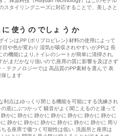
科技（Huiyuan Technology）はこのモデル
のスタイリングニーズに対応することで、美しさと
 に 使う の でしょ う か
インは,PP (ポリプロピレン) 材料の使用によって
け目や色が変わり 湿気が吸収されやすいが,PPは 長
 この機能により,トイレのシートが簡単に清掃され,
すが,まだかなり強いので,座席の質に影響を及ぼさず
・テクノロジーでは 高品質のPP素材を選んで 表
確保します
な利点は,ゆっくり閉じる機能を可能にする洗練され
レの底にぶつかって 騒音がよく聞こえるのと違って
 静かに 静かに 静かに 静かに 静かに 静かに 静かに
に 静かに 静かに 静かに 静かに 静かに 静かに 周り
落ちる座席で傷つく可能性は低い. 洗面所と座席は