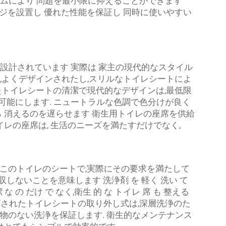
ムにより 問題を最小限に抑えることができます
設計のヒンジを設置し 優れた性能を保証し 同時に使いやすい
設計されています 実際は 家主の現代的なスタイル
,よくデザインされたし,スリルなトイレシートによ
れたトイレシートの清潔で現代的なデザインは,最低限
可能にします. ニュートラルな色調で色分けが良く
ら 消えるのを遅らせます 衛生用トイレの座席を供給
イレの座席は, 生活のニーズを満たすだけでなく,
このトイレのシートで,実際にその要求を満たして
収しないことを意味します 洗浄剤 を 軽く 洗い て
潔 な の だけ で なく,衛生 的 な トイレ 席 も 整える
い閉ざされたトイレシートの取り外し式は,深層洗浄のた
物のない洗浄を保証します. 衛生的なメンテナンス