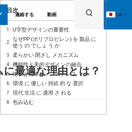
目次
グ
連絡する
動画
JA
U字型デザインの重要性
なぜPP (ポリプロピレン) を 製品 に
使う の でしょ う か
柔らかい 閉ざし メカニズム
機能性と美的デザインの融合
ムに最適な理由とは？
衛生と簡単なメンテナンス
環境 に 優しい 持続 的 な 選択
現代 生活 に 適用 さ れる
包み込む