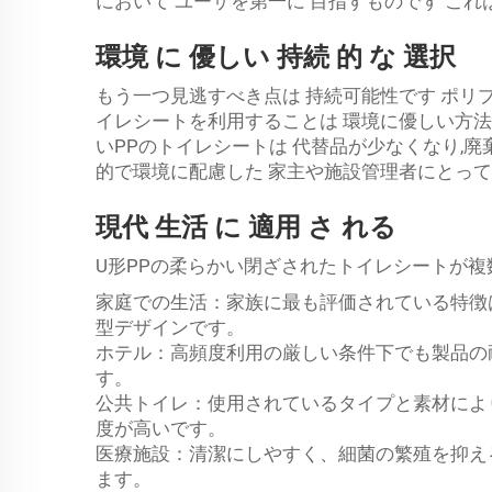
において ユーザを第一に 目指すものです こ
環境 に 優しい 持続 的 な 選択
もう一つ見逃すべき点は 持続可能性です ポリ
イレシートを利用することは 環境に優しい方法
いPPのトイレシートは 代替品が少なくなり,廃
的で環境に配慮した 家主や施設管理者にとって
現代 生活 に 適用 さ れる
U形PPの柔らかい閉ざされたトイレシートが複
家庭での生活：家族に最も評価されている特徴
型デザインです。
ホテル：高頻度利用の厳しい条件下でも製品の
す。
公共トイレ：使用されているタイプと素材によ
度が高いです。
医療施設：清潔にしやすく、細菌の繁殖を抑え
ます。