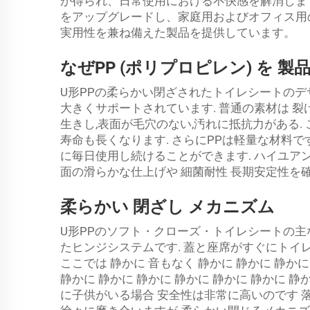
が得られ、日常使用における不快感を解消します。輝源
をアップグレードし、家庭用およびオフィス用
実用性を兼ね備えた製品を提供しています。
なぜPP (ポリプロピレン) を 製品
U形PPの柔らかい閉ざされたトイレシートのデザ
大きくサポートされています. 普通の素材は 裂
生きし,表面が毛穴のない,汚れに抵抗力がある.
寿命も長くなります. さらにPPは軽量な材料で
に毎日使用し続けることができます. ハイユアン
面の滑らかな仕上げや 細菌耐性 長期安定性を
柔らかい 閉ざし メカニズム
U形PPのソフト・クローズ・トイレシートの主
たヒンジシステムです. 蓋と座席がすぐにトイ
ここでは 静かに 音もなく 静かに 静かに 静かに
静かに 静かに 静かに 静かに 静かに 静かに 静か
に子供がいる場合 安全性は非常に高いのです 