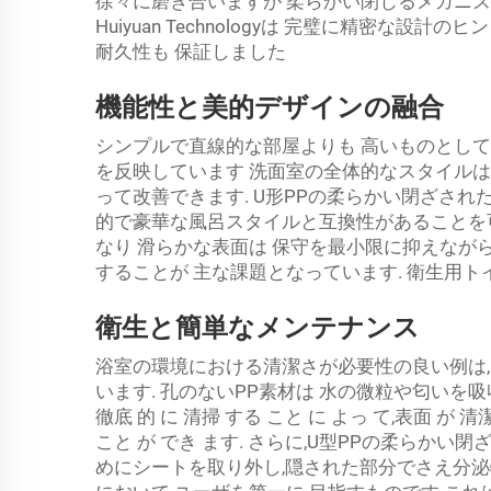
徐々に磨き合いますが 柔らかい閉じるメカニズ
Huiyuan Technologyは 完璧に精密な
耐久性も 保証しました
機能性と美的デザインの融合
シンプルで直線的な部屋よりも 高いものとして
を反映しています 洗面室の全体的なスタイルは
って改善できます. U形PPの柔らかい閉ざさ
的で豪華な風呂スタイルと互換性があることを
なり 滑らかな表面は 保守を最小限に抑えなが
することが 主な課題となっています. 衛生用ト
衛生と簡単なメンテナンス
浴室の環境における清潔さが必要性の良い例は,
います. 孔のないPP素材は 水の微粒や匂いを吸
徹底 的 に 清掃 する こと に よっ て,表面 が 清
こと が でき ます. さらに,U型PPの柔らか
めにシートを取り外し,隠された部分でさえ分泌