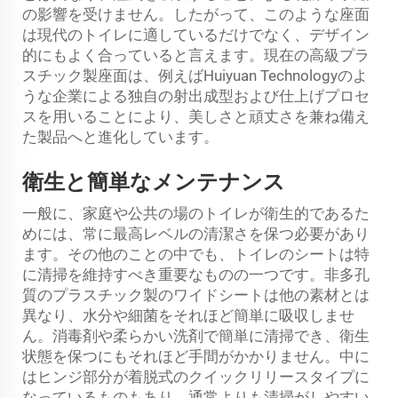
の影響を受けません。したがって、このような座面
は現代のトイレに適しているだけでなく、デザイン
的にもよく合っていると言えます。現在の高級プラ
スチック製座面は、例えばHuiyuan Technologyのよ
うな企業による独自の射出成型および仕上げプロセ
スを用いることにより、美しさと頑丈さを兼ね備え
た製品へと進化しています。
衛生と簡単なメンテナンス
一般に、家庭や公共の場のトイレが衛生的であるた
めには、常に最高レベルの清潔さを保つ必要があり
ます。その他のことの中でも、トイレのシートは特
に清掃を維持すべき重要なものの一つです。非多孔
質のプラスチック製のワイドシートは他の素材とは
異なり、水分や細菌をそれほど簡単に吸収しませ
ん。消毒剤や柔らかい洗剤で簡単に清掃でき、衛生
状態を保つにもそれほど手間がかかりません。中に
はヒンジ部分が着脱式のクイックリリースタイプに
なっているものもあり、通常よりも清掃がしやすい