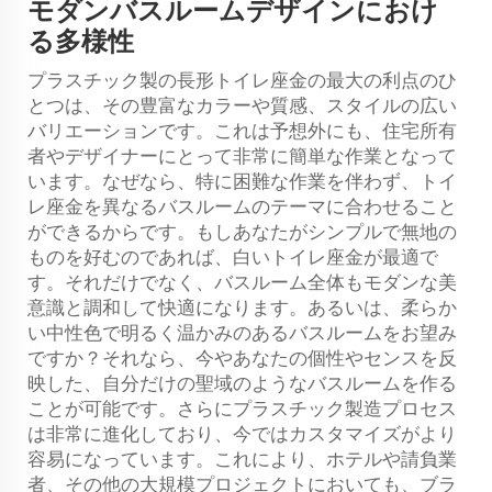
モダンバスルームデザインにおけ
る多様性
プラスチック製の長形トイレ座金の最大の利点のひ
とつは、その豊富なカラーや質感、スタイルの広い
バリエーションです。これは予想外にも、住宅所有
者やデザイナーにとって非常に簡単な作業となって
います。なぜなら、特に困難な作業を伴わず、トイ
レ座金を異なるバスルームのテーマに合わせること
ができるからです。もしあなたがシンプルで無地の
ものを好むのであれば、白いトイレ座金が最適で
す。それだけでなく、バスルーム全体もモダンな美
意識と調和して快適になります。あるいは、柔らか
い中性色で明るく温かみのあるバスルームをお望み
ですか？それなら、今やあなたの個性やセンスを反
映した、自分だけの聖域のようなバスルームを作る
ことが可能です。さらにプラスチック製造プロセス
は非常に進化しており、今ではカスタマイズがより
容易になっています。これにより、ホテルや請負業
者、その他の大規模プロジェクトにおいても、ブラ