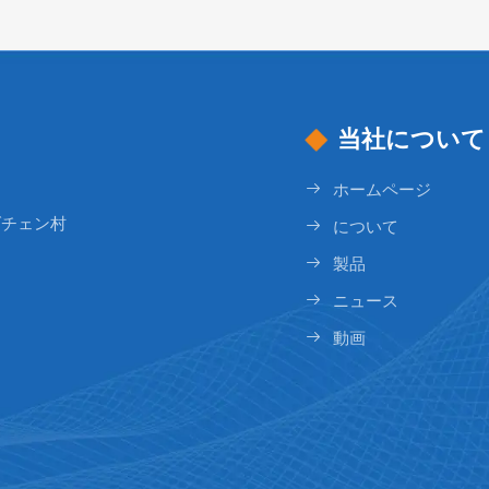
当社について
ホームページ
ダチェン村
について
製品
ニュース
動画