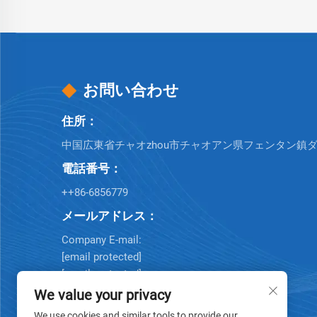
お問い合わせ
住所：
中国広東省チャオzhou市チャオアン県フェンタン鎮
電話番号：
++86-6856779
メールアドレス：
Company E-mail:
[email protected]
[email protected]
[email protected]
We value your privacy
We use cookies and similar tools to provide our