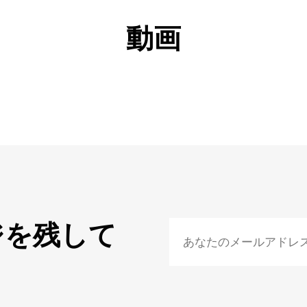
動画
ジを残して