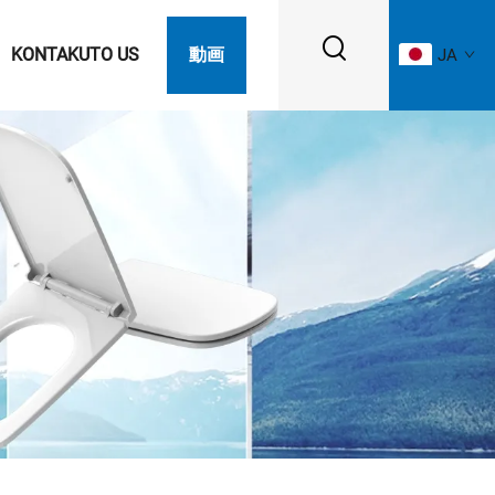
KONTAKUTO US
動画
JA