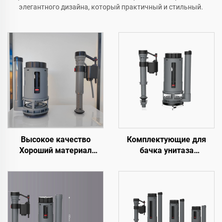
элегантного дизайна, который практичный и стильный.
Высокое качество
Комплектующие для
Хороший материал
бачка унитаза
Комплектующие для
Заполнительные
бачка унитаза Механизм
клапаны двойного слива
слива для сантехники
на 3 дюйма для
WC Унитаз
сантехники Высокое
качество Дешевая цена