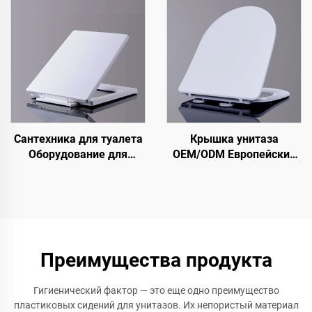
оборудование, сиденья
для унитазов для
водопроводных кабинок
Сантехника для туалета
Крышка унитаза
Оборудование для
OEM/ODM Европейский
санузла Крышка для
стандарт Узкая крышка
унитаза Квадратная
унитаза с
крышка для унитаза
быстросъемным
креплением для
сантехнических
аксессуаров
Преимущества продукта
Гигиенический фактор — это еще одно преимущество
пластиковых сидений для унитазов. Их непористый материал